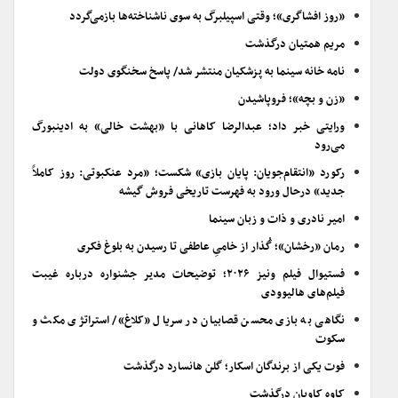
«روز افشاگری»؛ وقتی اسپیلبرگ به سوی ناشناخته‌ها بازمی‌گردد
مریم همتیان درگذشت
نامه خانه سینما به پزشکیان منتشر شد/ پاسخ سخنگوی دولت
«زن و بچه»؛ فروپاشیدن
ورایتی خبر داد؛ عبدالرضا کاهانی با «بهشت خالی» به ادینبورگ
می‌رود
رکورد «انتقام‌جویان: پایان بازی» شکست؛ «مرد عنکبوتی: روز کاملاً
جدید» درحال ورود به فهرست تاریخی فروش گیشه
امیر نادری و ذات و زبان سینما
رمان «رخشان»؛ گُذار از خامیِ عاطفی تا رسیدن به بلوغ فکری
فستیوال فیلم ونیز ۲۰۲۶؛ توضیحات مدیر جشنواره درباره غیبت
فیلم‌های هالیوودی
نگاهی به بازی محسن قصابیان در سریال «کلاغ»/ استراتژی مکث و
سکوت
فوت یکی از برندگان اسکار؛ گلن هانسارد درگذشت
کاوه کاویان درگذشت