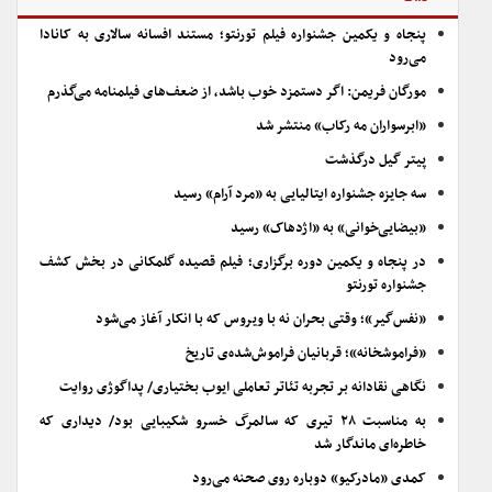
پنجاه و یکمین جشنواره فیلم تورنتو؛ مستند افسانه سالاری به کانادا
می‌رود
مورگان فریمن: اگر دستمزد خوب باشد، از ضعف‌های فیلمنامه می‌گذرم
«ابرسواران مه رکاب» منتشر شد
پیتر گیل درگذشت
سه جایزه جشنواره ایتالیایی به «مرد آرام» رسید
«بیضایی‌خوانی» به «اژدهاک» رسید
در پنجاه و یکمین دوره برگزاری؛ فیلم قصیده گلمکانی در بخش کشف
جشنواره تورنتو
«نفس‌گیر»؛ وقتی بحران نه با ویروس که با انکار آغاز می‌شود
«فراموشخانه»؛ قربانیان فراموش‌شده‌ی تاریخ
نگاهی نقادانه بر تجربه تئاتر تعاملی ایوب بختیاری/ پداگوژی روایت
به مناسبت ۲۸ تیری که سالمرگ خسرو شکیبایی بود/ دیداری که
خاطره‌ای ماندگار شد
کمدی «مادرکیو» دوباره روی صحنه می‌رود