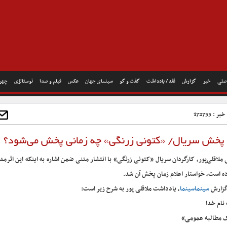
صلی
خبر
گزارش
نقد / یادداشت
گفت و گو
سینمای جهان
عکس
فیلم و صدا
نوستالژی
چهره
 : 172755
ی پخش سریال/ «کتونی زرنگی» چه زمانی پخش می‌شود؟
 ملاقلی‌پور، کارگردان سریال «کتونی زرنگی» با انتشار متنی ضمن اشاره به اینکه این اثر
ده است، خواستار اعلام زمان پخش آن شد.
گزارش
سینماسینما
، یادداشت ملاقلی پور به شرح زیر است:
 نام خدا
 مطالبه عمومی»