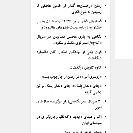
رمان «رخشان»؛ گُذار از خامیِ عاطفی تا
رسیدن به بلوغ فکری
فستیوال فیلم ونیز ۲۰۲۶؛ توضیحات مدیر
جشنواره درباره غیبت فیلم‌های هالیوودی
نگاهی به بازی محسن قصابیان در سریال
«کلاغ»/ استراتژی مکث و سکوت
فوت یکی از برندگان اسکار؛ گلن هانسارد
درگذشت
کاوه کاویان درگذشت
«روسری آبی»؛ فرا رفتن از چارچوب بسته
«جای دندان پلنگ»؛ جای دندان پلنگ بر تن
زخمی گربه
۲۰ سریال غیرانگلیسی‌زبان برگزیده سال‌های
اخیر
اکبر عبدی؛ پدیده کم‌نظیر بازیگری در
سینمای ایران
«سامی» به ایتالیا می‌رود