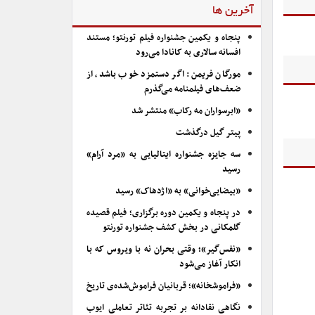
آخرین ها
پنجاه و یکمین جشنواره فیلم تورنتو؛ مستند
افسانه سالاری به کانادا می‌رود
مورگان فریمن: اگر دستمزد خوب باشد، از
ضعف‌های فیلمنامه می‌گذرم
«ابرسواران مه رکاب» منتشر شد
پیتر گیل درگذشت
سه جایزه جشنواره ایتالیایی به «مرد آرام»
رسید
«بیضایی‌خوانی» به «اژدهاک» رسید
در پنجاه و یکمین دوره برگزاری؛ فیلم قصیده
گلمکانی در بخش کشف جشنواره تورنتو
«نفس‌گیر»؛ وقتی بحران نه با ویروس که با
انکار آغاز می‌شود
«فراموشخانه»؛ قربانیان فراموش‌شده‌ی تاریخ
نگاهی نقادانه بر تجربه تئاتر تعاملی ایوب