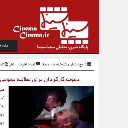
صفحه ا
تاریخ انتشار:1401/01/15 - 11:02
تعداد نظرات: ۰ نظر
کد خبر
دعوت کارگردان برای مطالبه عموم
علی
آما
به 
«به
«یک