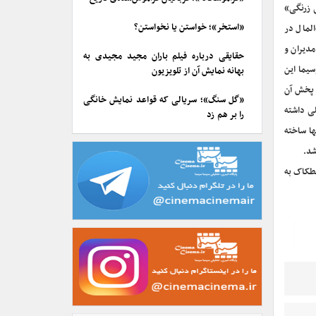
 زرنگی»
«استخر»؛ خواستن یا نخواستن؟
لمال در
مدیران و
حقایقی درباره فیلم باران مجید مجیدی به
یما این
بهانه نمایش آن از تلویزیون
ی پخش آن
«گل سنگ»؛ سریالی که قواعد نمایش خانگی
لی داشته
را بر هم زد
ها ساخته
شد.
طکاک به