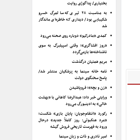
بختیاری/ پداگوژی روایت
به مناسبت ۲۸ تیری که سالمرگ خسرو
شکیبایی بود/ دیداری که خاطره‌ای ماندگار
شد
کمدی «مادرکیو» دوباره روی صحنه می‌رود
«روز افشاگری»؛ وقتی اسپیلبرگ به سوی
ناشناخته‌ها بازمی‌گردد
مریم همتیان درگذشت
نامه خانه سینما به پزشکیان منتشر شد/
پاسخ سخنگوی دولت
«زن و بچه»؛ فروپاشیدن
ورایتی خبر داد؛ عبدالرضا کاهانی با «بهشت
خالی» به ادینبورگ می‌رود
رکورد «انتقام‌جویان: پایان بازی» شکست؛
«مرد عنکبوتی: روز کاملاً جدید» درحال
ورود به فهرست تاریخی فروش گیشه
امیر نادری و ذات و زبان سینما