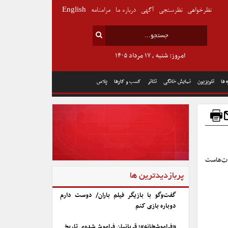
نظرخواهی
نظرسنجی
آگهی
درباره ما
مرامنامه
English
امروز: شنبه , ۱۷ مرداد ۱۴۰۵
 ها
تلویزیون
نمایش خانگی
تئاتر
کسب و کارها
پلاس
مدت‌هاست
پربازدیدترین ها
گفت‌وگو با بازیگر فیلم باران/ دوست دارم
دوباره بازی کنم
«فراموشخانه»؛ قربانیان فراموش‌شده‌ی تاریخ