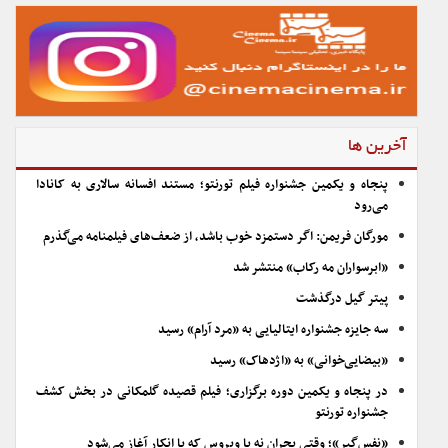
آخرین ها
پنجاه و یکمین جشنواره فیلم تورنتو؛ مستند افسانه سالاری به کانادا
می‌رود
مورگان فریمن: اگر دستمزد خوب باشد، از ضعف‌های فیلمنامه می‌گذرم
«ابرسواران مه رکاب» منتشر شد
پیتر گیل درگذشت
سه جایزه جشنواره ایتالیایی به «مرد آرام» رسید
«بیضایی‌خوانی» به «اژدهاک» رسید
در پنجاه و یکمین دوره برگزاری؛ فیلم قصیده گلمکانی در بخش کشف
جشنواره تورنتو
«نفس‌گیر»؛ وقتی بحران نه با ویروس که با انکار آغاز می‌شود