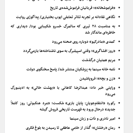
«فراموشخانه»؛ قربانیان فراموش‌شده‌ی تاریخ
نگاهی نقادانه بر تجربه تئاتر تعاملی ایوب بختیاری/ پداگوژی روایت
به مناسبت ۲۸ تیری که سالمرگ خسرو شکیبایی بود/ دیداری که
خاطره‌ای ماندگار شد
کمدی «مادرکیو» دوباره روی صحنه می‌رود
«روز افشاگری»؛ وقتی اسپیلبرگ به سوی ناشناخته‌ها بازمی‌گردد
مریم همتیان درگذشت
نامه خانه سینما به پزشکیان منتشر شد/ پاسخ سخنگوی دولت
«زن و بچه»؛ فروپاشیدن
ورایتی خبر داد؛ عبدالرضا کاهانی با «بهشت خالی» به ادینبورگ
می‌رود
رکورد «انتقام‌جویان: پایان بازی» شکست؛ «مرد عنکبوتی: روز کاملاً
جدید» درحال ورود به فهرست تاریخی فروش گیشه
امیر نادری و ذات و زبان سینما
رمان «رخشان»؛ گُذار از خامیِ عاطفی تا رسیدن به بلوغ فکری