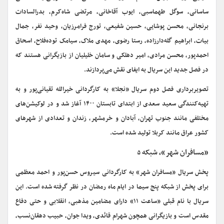
ساسانی، سوگل طهماسبی، ایوب آقاخانی، مرتضی شاه‌کرم، بدرالسادات
برنجانی، محسن پوشایی، حسین شفیعی، تورج فرامرزیان، وحید نفر، جمال
بیات، ابراهیم گله‌دارزاده، رستا رضوی، مهدی ملاک، سیامک توده‌فلاح، اسحاق
احمدپور، محسن مرادی، امیر دهلکی و سامان خلیلیان از بازیگرانی هستند که
در فصل جدید این سریال به ایفای نقش می‌پردازند.
تصویربرداری فصل دوم سریال «نجلا» به کارگردانی خیرالله تقیانی‌پور و به
تهیه‌کنندگی سعید سعدی از ابتدای تابستان ۱۴۰۰ آغاز شد و در لوکیشن‌های
مختلفی مانند جنوب تهران، آبادان و خرمشهر، زندان و تعدادی از شهرهای
کشور عراق مانند کربلا تولید شده است.
«مسافران شهر»، شبکه
۵
پخش سریال «مسافران شهر» به کارگردانی سیروس حسن‌پور و احمد معظمی
برای پخش از شبکه پنج سیما در ایام ماه رمضان در نظر گرفته شده است. این
سریال با نام قبلی «ساعت ۱۱» دارای مضامین مذهبی، انقلابی و حتی دفاع
مقدس است و بازیگرانی همچون شهرام قائدی، ویدا جوان، حبیب دهقان‌نسب،