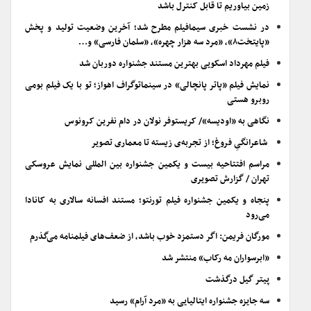
زمین بیاوریم تا قابل کنترل باشد
در نشست خبری سیمافیلم مطرح شد؛ آخرین وضعیت تولید و پخش
«پایتخت۸»، «مرد سه هزار چهره»، «سلمان فارسی» و…
فیلم مهرداد اسکویی بهترین مستند جشنواره دوربان شد
نمایش فیلم «پاتر پانچالی» در سینماتوگراف اهواز؛ تو با یک فیلم بومی
روبرو هستی
نگاهی به «اودیسه»/ کریستوفر نولان در دام نفرین کرونوس
شاعرانگیِ فروغ؛ از تجربه‌ی زیسته تا معماری تصویر
مراسم افتتاحیه بیست و یکمین جشنواره بین المللی نمایش عروسکی
تهران / گزارش تصویری
پنجاه و یکمین جشنواره فیلم تورنتو؛ مستند افسانه سالاری به کانادا
می‌رود
مورگان فریمن: اگر دستمزد خوب باشد، از ضعف‌های فیلمنامه می‌گذرم
«ابرسواران مه رکاب» منتشر شد
پیتر گیل درگذشت
سه جایزه جشنواره ایتالیایی به «مرد آرام» رسید