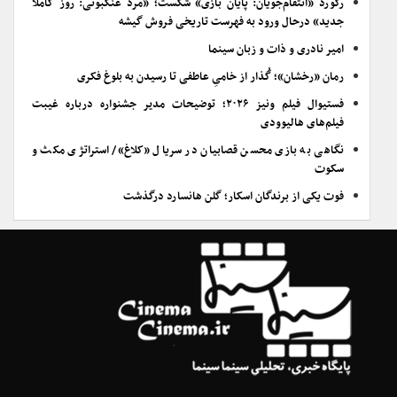
رکورد «انتقام‌جویان: پایان بازی» شکست؛ «مرد عنکبوتی: روز کاملاً
جدید» درحال ورود به فهرست تاریخی فروش گیشه
امیر نادری و ذات و زبان سینما
رمان «رخشان»؛ گُذار از خامیِ عاطفی تا رسیدن به بلوغ فکری
فستیوال فیلم ونیز ۲۰۲۶؛ توضیحات مدیر جشنواره درباره غیبت
فیلم‌های هالیوودی
نگاهی به بازی محسن قصابیان در سریال «کلاغ»/ استراتژی مکث و
سکوت
فوت یکی از برندگان اسکار؛ گلن هانسارد درگذشت