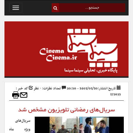
Toggle
avigation
تاریخ انتشار:1401/01/10 - 20:50
تعداد نظرات: ۰ نظر
کد خبر :
172635
سریال‌های رمضانی تلویزیون مشخص شد
سریال‌های
ویژه ماه