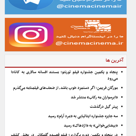
آخرین ها
پنجاه و یکمین جشنواره فیلم تورنتو؛ مستند افسانه سالاری به کانادا
می‌رود
مورگان فریمن: اگر دستمزد خوب باشد، از ضعف‌های فیلمنامه می‌گذرم
«ابرسواران مه رکاب» منتشر شد
پیتر گیل درگذشت
سه جایزه جشنواره ایتالیایی به «مرد آرام» رسید
«بیضایی‌خوانی» به «اژدهاک» رسید
در پنجاه و یکمین دوره برگزاری؛ فیلم قصیده گلمکانی در بخش کشف