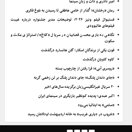
امیر نادری و ذات و زبان سینما
رمان «رخشان»؛ گُذار از خامیِ عاطفی تا رسیدن به بلوغ فکری
فستیوال فیلم ونیز ۲۰۲۶؛ توضیحات مدیر جشنواره درباره غیبت
فیلم‌های هالیوودی
نگاهی به بازی محسن قصابیان در سریال «کلاغ»/ استراتژی مکث و
سکوت
فوت یکی از برندگان اسکار؛ گلن هانسارد درگذشت
کاوه کاویان درگذشت
«روسری آبی»؛ فرا رفتن از چارچوب بسته
«جای دندان پلنگ»؛ جای دندان پلنگ بر تن زخمی گربه
۲۰ سریال غیرانگلیسی‌زبان برگزیده سال‌های اخیر
اکبر عبدی؛ پدیده کم‌نظیر بازیگری در سینمای ایران
«سامی» به ایتالیا می‌رود
«غروب در دیاری غریب» به خانه اردیبهشت اودلاجان رسید