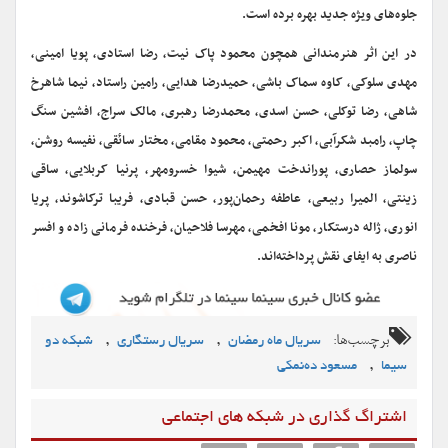
جلوه‌های ویژه جدید بهره برده است.
در این اثر هنرمندانی همچون محمود پاک نیت، رضا استادی، پویا امینی،
مهدی سلوکی، کاوه سماک باشی، حمیدرضا هدایی، رامین راستاد، نیما شاهرخ
شاهی، رضا توکلی، حسن اسدی، محمدرضا رهبری، مالک سراج، افشین سنگ
چاپ، رامبد شکرآبی، اکبر رحمتی، محمود مقامی، مختار سائقی، نفیسه روشن،
سولماز حصاری، پوراندخت مهیمن، شیوا خسرومهر، پرنیا کربلایی، ساقی
زینتی، المیرا ربیعی، عاطفه رحمان‌پور، حسن قبادی، فریبا ترکاشوند، پریا
انوری، ژاله درستکار، مونا افخمی، مهرسا فلاحیان، فرخنده فرمانی زاده و افسر
ناصری به ایفای نقش پرداخته‌اند.
برچسب‌ها:
,
,
سريال ماه رمضان
سریال رستگاری
شبکه دو
,
سیما
مسعود ده‌نمکی
اشتراگ گذاری در شبکه های اجتماعی