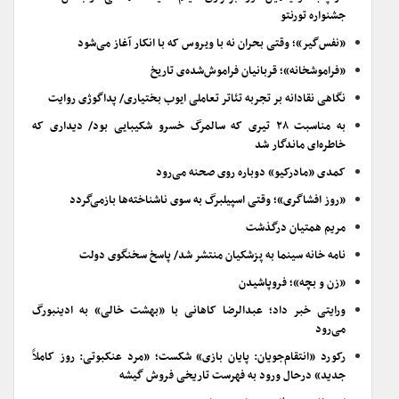
جشنواره تورنتو
«نفس‌گیر»؛ وقتی بحران نه با ویروس که با انکار آغاز می‌شود
«فراموشخانه»؛ قربانیان فراموش‌شده‌ی تاریخ
نگاهی نقادانه بر تجربه تئاتر تعاملی ایوب بختیاری/ پداگوژی روایت
به مناسبت ۲۸ تیری که سالمرگ خسرو شکیبایی بود/ دیداری که
خاطره‌ای ماندگار شد
کمدی «مادرکیو» دوباره روی صحنه می‌رود
«روز افشاگری»؛ وقتی اسپیلبرگ به سوی ناشناخته‌ها بازمی‌گردد
مریم همتیان درگذشت
نامه خانه سینما به پزشکیان منتشر شد/ پاسخ سخنگوی دولت
«زن و بچه»؛ فروپاشیدن
ورایتی خبر داد؛ عبدالرضا کاهانی با «بهشت خالی» به ادینبورگ
می‌رود
رکورد «انتقام‌جویان: پایان بازی» شکست؛ «مرد عنکبوتی: روز کاملاً
جدید» درحال ورود به فهرست تاریخی فروش گیشه