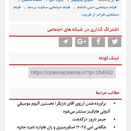
برچسب‌ها:
,
,
,
آنتونی هاپکینز
جایزه امی
شبکه نمایش
,
,
فیلم سینمایی حس ششم
فیلم سینمایی سکوت بره‌ها
فیلم
سینمایی فراتر از فریب
اشتراگ گذاری در شبکه های اجتماعی
لینک کوتاه
مطالب مرتبط
برآورده شدن آرزوی آقای بازیگر؛ نخستین آلبوم موسیقیِ
آنتونی هاپکینز منتشر می‌شود
جیمز باروز درگذشت
شگفتی امی ۲۰۲۵؛ اسکورسیزی و ران هاوارد نامزد جایزه