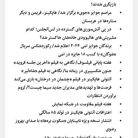
بازیگری شدند!
مراسم جوایز «جوی» برگزار شد/ هاپکینز، فریمن و دیگر
ستاره‌ها در عربستان
در پی آتش‌سوزی‌های گسترده در لس‌آنجلس؛ کدام
سلبریتی‌های هالیوودی خانه‌شان خاکستر شد؟
برندگان جوایز امی ۲۰۲۴ اعلام شد/ رکوردشکنی سریال
«شوگان» با کسب ۱۸ جایزه در امی
هفته پایانی فیلسوف/ نگاهی به فیلم «آخرین جلسه فروید»
جنون شکسپیری در زمانه ما/ نگاهی به فیلم «شاه‌لیر»
آنتونی هاپکینز در فیلم «چشمان در درختان» بازی می‌کند
فرصت‌ها و تهدیدهای مدیران جدید سیما چیست؟/ لزوم
برآوردن انتظارات
هفته فیلم مقاومت در شبکه نمایش
اعترافات آنتونی هاپکینز در تولد ۸۵ سالگی
انتشار نسخه ویژه نابینایان «سکوت بره‌ها» با صدای بهروز
رضوی
سرپرست شبکه نمایش سیما منصوب شد