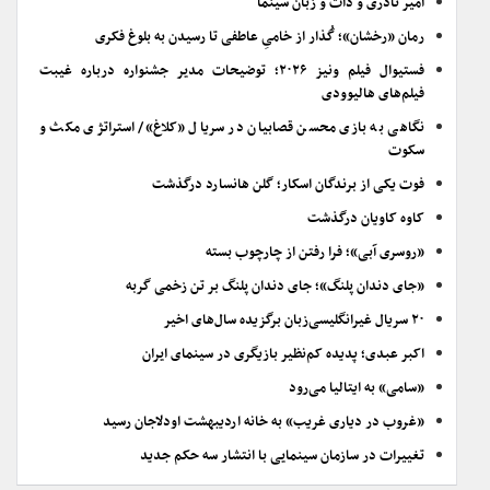
امیر نادری و ذات و زبان سینما
رمان «رخشان»؛ گُذار از خامیِ عاطفی تا رسیدن به بلوغ فکری
فستیوال فیلم ونیز ۲۰۲۶؛ توضیحات مدیر جشنواره درباره غیبت
فیلم‌های هالیوودی
نگاهی به بازی محسن قصابیان در سریال «کلاغ»/ استراتژی مکث و
سکوت
فوت یکی از برندگان اسکار؛ گلن هانسارد درگذشت
کاوه کاویان درگذشت
«روسری آبی»؛ فرا رفتن از چارچوب بسته
«جای دندان پلنگ»؛ جای دندان پلنگ بر تن زخمی گربه
۲۰ سریال غیرانگلیسی‌زبان برگزیده سال‌های اخیر
اکبر عبدی؛ پدیده کم‌نظیر بازیگری در سینمای ایران
«سامی» به ایتالیا می‌رود
«غروب در دیاری غریب» به خانه اردیبهشت اودلاجان رسید
تغییرات در سازمان سینمایی با انتشار سه حکم جدید