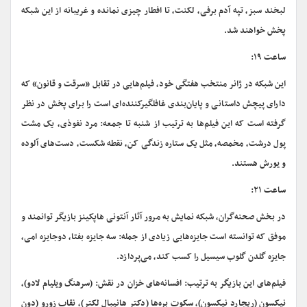
لبخند سبز، تپه آدم برفی، لکنت، تا افطار چیزی نمانده و غریبانه از این شبکه
پخش خواهند شد.
ساعت ۱۹:
این شبکه در ژانر منتخب هفتگی خود، فیلم‌هایی در تقابل «سرقت و قانون» که
دارای پیچش داستانی و پایان‌بندی غافلگیرکننده‌ای است را برای پخش در نظر
گرفته است که این فیلم‌ها به ترتیب از شنبه تا جمعه: مرد نفوذی، یک مشت
پول درشت، مخمصه، مثل یک ستاره زندگی کن، نقطه شکست، دست‌های آلوده
و یورش هستند.
ساعت ۲۱:
در بخش صحنه‌گران، شبکه نمایش به مرور آثار آنتونی هاپکینز بازیگر توانمند و
موفق که توانسته است جایزه‌هایی زیادی از جمله: سه جایزه بفتا، دوجایزه امی،
جایزه گلدن گلوب سیسیل را کسب کند، می‌پردازد.
فیلم‌های این بازیگر به ترتیب: افسانه‌های خزان در نقش: (سرهنگ ویلیام لادو)،
نیکسون (ریچارد نیکسون)، سکوت بره‌ها (دکتر هانیبال لکتر)، نقاب زورو (دون