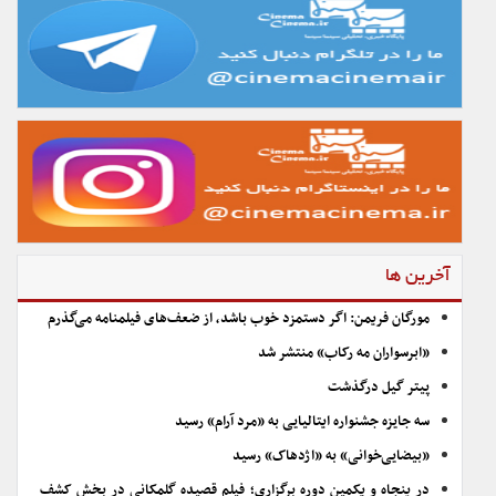
آخرین ها
مورگان فریمن: اگر دستمزد خوب باشد، از ضعف‌های فیلمنامه می‌گذرم
«ابرسواران مه رکاب» منتشر شد
پیتر گیل درگذشت
سه جایزه جشنواره ایتالیایی به «مرد آرام» رسید
«بیضایی‌خوانی» به «اژدهاک» رسید
در پنجاه و یکمین دوره برگزاری؛ فیلم قصیده گلمکانی در بخش کشف