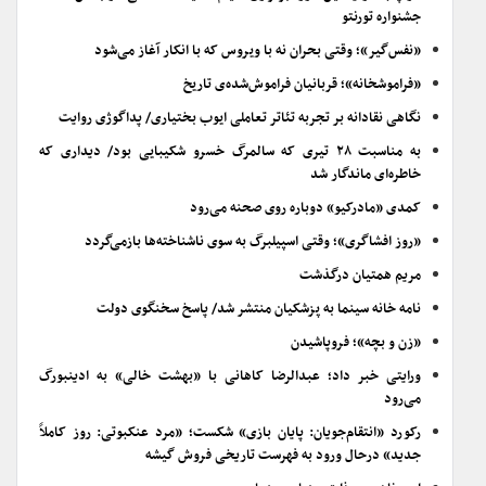
جشنواره تورنتو
«نفس‌گیر»؛ وقتی بحران نه با ویروس که با انکار آغاز می‌شود
«فراموشخانه»؛ قربانیان فراموش‌شده‌ی تاریخ
نگاهی نقادانه بر تجربه تئاتر تعاملی ایوب بختیاری/ پداگوژی روایت
به مناسبت ۲۸ تیری که سالمرگ خسرو شکیبایی بود/ دیداری که
خاطره‌ای ماندگار شد
کمدی «مادرکیو» دوباره روی صحنه می‌رود
«روز افشاگری»؛ وقتی اسپیلبرگ به سوی ناشناخته‌ها بازمی‌گردد
مریم همتیان درگذشت
نامه خانه سینما به پزشکیان منتشر شد/ پاسخ سخنگوی دولت
«زن و بچه»؛ فروپاشیدن
ورایتی خبر داد؛ عبدالرضا کاهانی با «بهشت خالی» به ادینبورگ
می‌رود
رکورد «انتقام‌جویان: پایان بازی» شکست؛ «مرد عنکبوتی: روز کاملاً
جدید» درحال ورود به فهرست تاریخی فروش گیشه