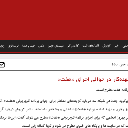
صلی
خبر
گزارش
نقد / یادداشت
گفت و گو
سینمای جهان
عکس
فیلم و صدا
نوستالژی
چهره
خبر : 860
هنه‌کار در حوالی اجرای «هفت»
برنامه هفت مطرح است.
رگروه اجتماعی شبکه سه درباره گزینه‌های مدنظر برای اجرای برنامه تلویزیونی «هفت»، ت
ز مجری و تهیه کننده برنامه «هفت» انتخاب و مشخص نشده‌اند. ناصر کریمان درباره گزی
ر بهروز افخمی که برای اجرای برنامه تلویزیونی «هفت» مطرح می شوند گفت: این‌ها بردا
 که در سایت ها و پایگاه های خبری مطرح می شود و تنها گمانه زنی است.