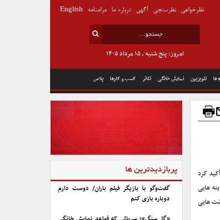
نظرخواهی
نظرسنجی
آگهی
درباره ما
مرامنامه
English
امروز: پنج شنبه , ۱۵ مرداد ۱۴۰۵
 ها
تلویزیون
نمایش خانگی
تئاتر
کسب و کارها
پلاس
پربازدیدترین ها
أکید کرد
نه هایی
گفت‌وگو با بازیگر فیلم باران/ دوست دارم
دوباره بازی کنم
شت هایی
«گل سنگ»؛ سریالی که قواعد نمایش خانگی