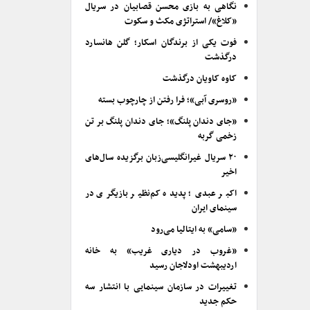
نگاهی به بازی محسن قصابیان در سریال
«کلاغ»/ استراتژی مکث و سکوت
فوت یکی از برندگان اسکار؛ گلن هانسارد
درگذشت
کاوه کاویان درگذشت
«روسری آبی»؛ فرا رفتن از چارچوب بسته
«جای دندان پلنگ»؛ جای دندان پلنگ بر تن
زخمی گربه
۲۰ سریال غیرانگلیسی‌زبان برگزیده سال‌های
اخیر
اکبر عبدی؛ پدیده کم‌نظیر بازیگری در
سینمای ایران
«سامی» به ایتالیا می‌رود
«غروب در دیاری غریب» به خانه
اردیبهشت اودلاجان رسید
تغییرات در سازمان سینمایی با انتشار سه
حکم جدید