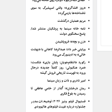
کمدی «مادرکیو» دوباره روی صحنه می‌رود
«روز افشاگری»؛ وقتی اسپیلبرگ به سوی
ناشناخته‌ها بازمی‌گردد
مریم همتیان درگذشت
نامه خانه سینما به پزشکیان منتشر شد/
پاسخ سخنگوی دولت
«زن و بچه»؛ فروپاشیدن
ورایتی خبر داد؛ عبدالرضا کاهانی با «بهشت
خالی» به ادینبورگ می‌رود
رکورد «انتقام‌جویان: پایان بازی» شکست؛
«مرد عنکبوتی: روز کاملاً جدید» درحال
ورود به فهرست تاریخی فروش گیشه
امیر نادری و ذات و زبان سینما
رمان «رخشان»؛ گُذار از خامیِ عاطفی تا
رسیدن به بلوغ فکری
فستیوال فیلم ونیز ۲۰۲۶؛ توضیحات مدیر
جشنواره درباره غیبت فیلم‌های هالیوودی