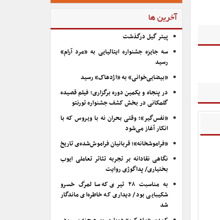
آخرین ها
پیتر گیل درگذشت
سه جایزه جشنواره ایتالیایی به «مرد آرام»
رسید
«بیضایی‌خوانی» به «اژدهاک» رسید
در پنجاه و یکمین دوره برگزاری؛ فیلم قصیده
گلمکانی در بخش کشف جشنواره تورنتو
«نفس‌گیر»؛ وقتی بحران نه با ویروس که با
انکار آغاز می‌شود
«فراموشخانه»؛ قربانیان فراموش‌شده‌ی تاریخ
نگاهی نقادانه بر تجربه تئاتر تعاملی ایوب
بختیاری/ پداگوژی روایت
به مناسبت ۲۸ تیری که سالمرگ خسرو
شکیبایی بود/ دیداری که خاطره‌ای ماندگار
شد