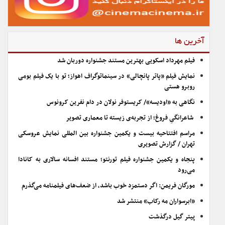
آخرین ها
فیلم مهرداد اسکویی بهترین مستند جشنواره دوربان شد
نمایش فیلم «پاتر پانچالی» در سینماتوگراف اهواز؛ تو با یک فیلم بومی
روبرو هستی
نگاهی به «اودیسه»/ کریستوفر نولان در دام نفرین کرونوس
شاعرانگیِ فروغ؛ از تجربه‌ی زیسته تا معماری تصویر
مراسم افتتاحیه بیست و یکمین جشنواره بین المللی نمایش عروسکی
تهران / گزارش تصویری
پنجاه و یکمین جشنواره فیلم تورنتو؛ مستند افسانه سالاری به کانادا
می‌رود
مورگان فریمن: اگر دستمزد خوب باشد، از ضعف‌های فیلمنامه می‌گذرم
«ابرسواران مه رکاب» منتشر شد
پیتر گیل درگذشت