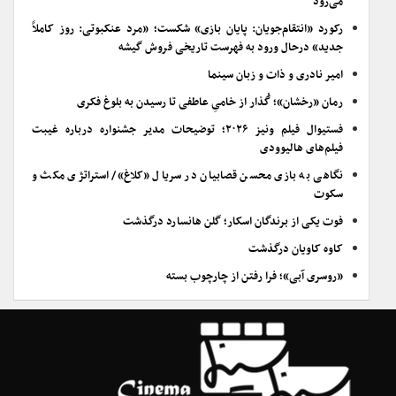
می‌رود
رکورد «انتقام‌جویان: پایان بازی» شکست؛ «مرد عنکبوتی: روز کاملاً
جدید» درحال ورود به فهرست تاریخی فروش گیشه
امیر نادری و ذات و زبان سینما
رمان «رخشان»؛ گُذار از خامیِ عاطفی تا رسیدن به بلوغ فکری
فستیوال فیلم ونیز ۲۰۲۶؛ توضیحات مدیر جشنواره درباره غیبت
فیلم‌های هالیوودی
نگاهی به بازی محسن قصابیان در سریال «کلاغ»/ استراتژی مکث و
سکوت
فوت یکی از برندگان اسکار؛ گلن هانسارد درگذشت
کاوه کاویان درگذشت
«روسری آبی»؛ فرا رفتن از چارچوب بسته