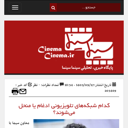
Toggle
avigation
تاریخ انتشار:1403/09/27 - 18:54
تعداد نظرات: ۰ نظر
کد خبر :
203469
کدام شبکه‌های تلویزیونی ادغام یا منحل
می‌شوند؟
معاون سیما با