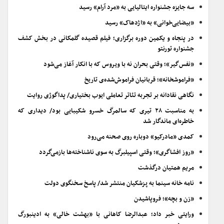
سه جایزه جشنواره ایتالیایی به «مرد آرام» رسید
«بیضایی‌خوانی» به «اژدهاک» رسید
در پنجاه و یکمین دوره برگزاری؛ فیلم قصیده گلمکانی در بخش کشف
جشنواره تورنتو
«نفس‌گیر»؛ وقتی بحران نه با ویروس که با انکار آغاز می‌شود
«فراموشخانه»؛ قربانیان فراموش‌شده‌ی تاریخ
نگاهی نقادانه بر تجربه تئاتر تعاملی ایوب بختیاری/ پداگوژی روایت
به مناسبت ۲۸ تیری که سالمرگ خسرو شکیبایی بود/ دیداری که
خاطره‌ای ماندگار شد
کمدی «مادرکیو» دوباره روی صحنه می‌رود
«روز افشاگری»؛ وقتی اسپیلبرگ به سوی ناشناخته‌ها بازمی‌گردد
مریم همتیان درگذشت
نامه خانه سینما به پزشکیان منتشر شد/ پاسخ سخنگوی دولت
«زن و بچه»؛ فروپاشیدن
ورایتی خبر داد؛ عبدالرضا کاهانی با «بهشت خالی» به ادینبورگ