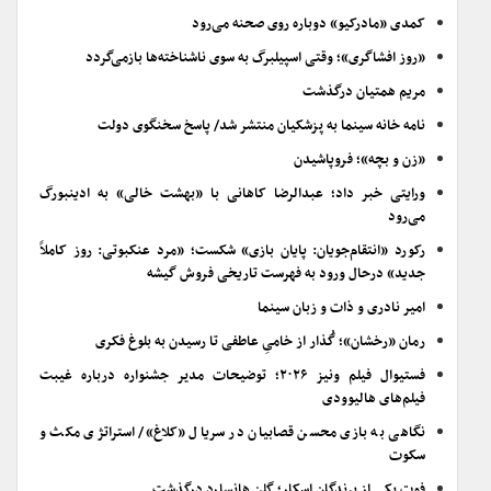
کمدی «مادرکیو» دوباره روی صحنه می‌رود
«روز افشاگری»؛ وقتی اسپیلبرگ به سوی ناشناخته‌ها بازمی‌گردد
مریم همتیان درگذشت
نامه خانه سینما به پزشکیان منتشر شد/ پاسخ سخنگوی دولت
«زن و بچه»؛ فروپاشیدن
ورایتی خبر داد؛ عبدالرضا کاهانی با «بهشت خالی» به ادینبورگ
می‌رود
رکورد «انتقام‌جویان: پایان بازی» شکست؛ «مرد عنکبوتی: روز کاملاً
جدید» درحال ورود به فهرست تاریخی فروش گیشه
امیر نادری و ذات و زبان سینما
رمان «رخشان»؛ گُذار از خامیِ عاطفی تا رسیدن به بلوغ فکری
فستیوال فیلم ونیز ۲۰۲۶؛ توضیحات مدیر جشنواره درباره غیبت
فیلم‌های هالیوودی
نگاهی به بازی محسن قصابیان در سریال «کلاغ»/ استراتژی مکث و
سکوت
فوت یکی از برندگان اسکار؛ گلن هانسارد درگذشت