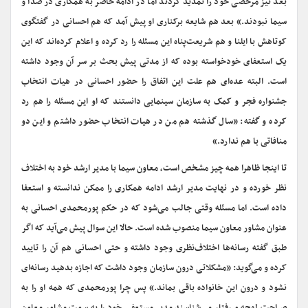
بعد نیز مرخصی خود را تمدید کردند اما در ادامه حاضر به همکاری در صدا و
سیما نبودند.» بعد هم شایعه برکناری او پیش آمد که هم احسانی در گفتگوی
کوتاهش با ایلنا و هم شریعت‌پناه این مسئله را رد کرده و اعلام کرده‌اند که این
یک استعفای خودخواسته بوده که از مدتی پیش بحث بر سر آن وجود داشته
است. البته عده‌ای هم علت این اتفاق را حضور احسانی در هیات انتخاب
جشنواره فجر و کمک به سازمان سینمایی دانستند که او این مسئله را هم رد
کرده و گفته: «سال گذشته‌ هم من در هیات انتخاب حضور داشتم و این دو
منافاتی با هم ندارد.»
تا اینجا ظاهرا همه چیز مشخص است، معاون سیما با مدیر ارشد خود به اختلاف
نظر خورده و در نهایت مدیر ارشد ادامه همکاری را ممکن ندانسته و استعفا
داده است. اما مسئله وقتی جالب می‌شود که در حکم پورمحمدی احسانی به
عنوان مشاور معاون سیما منصوب شده است. حالا این سوال پیش می‌آید که اگر
طبق گفته رسانه‌ها اختلاف‌نظری وجود داشته و حتی احسانی هم آن را تایید
کرده و می‌گوید: «مشکلاتی درون سازمان وجود داشت که اجازه بدهید رسانه‌ای
نشود و درون این خانواده باقی بماند.» پس چرا پورمحمدی که همه او را به