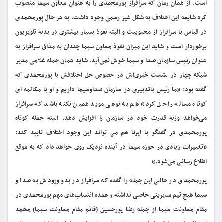
است. از همان زمان که سرافراز پورمحمدی را به عنوان معاون سیما منصوب
کرد شایعه این اختلاف به شکل غیر رسمی وجود داشت. به هر حال پورمحمدی
در قیاس با سرافراز از محبوبیت و البته نفوذ بسیار بیشتری در بدنه تلویزیون
برخوردار است و شاید این میزان نفوذ معاون سیما چندان به مذاق سرافراز به
عنوان رئیس سازمان صدا و سیما خوش نمی‌آید. شاید همان جمله غلامی مدیر
شبکه چهار در نشست خبری‌اش در خصوص حل اختلافش با پورمحمدی که
گفته بود: «ما رئیس باتدبیری در سازمان صداوسیما داریم و او با مکالمه ای
کوتاه مساله را حل کرد» هم به نوعی موید همین نکته باشد که سرافراز
می‌خواهد وزنه قدرت خود در سازمان را افزایش دهد. البته جمله کوتاه
پورمحمدی در گفتگو با ایرنا هم می تواند این وجود اختلاف تایید کند:
«تغییرات زیادی در حوزه سیما در آینده نزدیک روی خواهد داد که به موقع
اطلاع رسانی می‌شود.»
پورمحمدی در حالی این جمله را گفته که سرافراز در بدو ورودش به صدا و
سیما هیچ تیم مدیریتی خاصی نداشته و عمده انتساب‌های مهم پورمحمدی در
مقام معاونت سیما از جمله رضا پورحسین (قائم مقام معاونت سیما) محمد