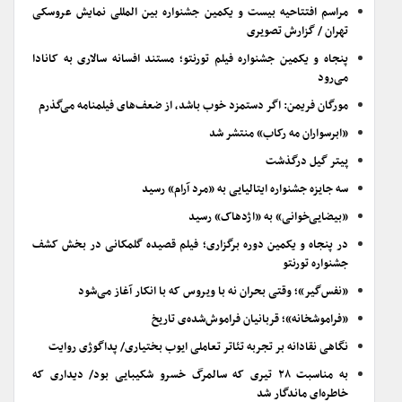
مراسم افتتاحیه بیست و یکمین جشنواره بین المللی نمایش عروسکی
تهران / گزارش تصویری
پنجاه و یکمین جشنواره فیلم تورنتو؛ مستند افسانه سالاری به کانادا
می‌رود
مورگان فریمن: اگر دستمزد خوب باشد، از ضعف‌های فیلمنامه می‌گذرم
«ابرسواران مه رکاب» منتشر شد
پیتر گیل درگذشت
سه جایزه جشنواره ایتالیایی به «مرد آرام» رسید
«بیضایی‌خوانی» به «اژدهاک» رسید
در پنجاه و یکمین دوره برگزاری؛ فیلم قصیده گلمکانی در بخش کشف
جشنواره تورنتو
«نفس‌گیر»؛ وقتی بحران نه با ویروس که با انکار آغاز می‌شود
«فراموشخانه»؛ قربانیان فراموش‌شده‌ی تاریخ
نگاهی نقادانه بر تجربه تئاتر تعاملی ایوب بختیاری/ پداگوژی روایت
به مناسبت ۲۸ تیری که سالمرگ خسرو شکیبایی بود/ دیداری که
خاطره‌ای ماندگار شد