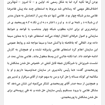
بودن آن‌ها تکیه کرد اما به شکل رسمی نه. اولین و – تا امروز – تنهاترین
اختلاف‌نظر مهمی که رسانه‌ای شد مربوط به استعفای چند ماه پیش غلامرضا
غلامی مدیر شبکه چهار بود. غلامی تنها دو ماه پس از انتصابش به عنوان مدیر
این شبکه در نامه‌ای تند و تیز با اشاره به این نکته که پورمحمدی در
برنامه‌ریزی او برای اداره مطلوب شبکه چهار متناسب با قواعد و ضوابط
سازمانی و اصول حرفه‌ای اختلال ایجاد می‌کند استعفای خود را به معاون سیما
داده بود. اتفاقی که بلافاصله با واکنش صدا و سیما مواجه شد و روابط عمومی
این سازمان اعلام کرد استعفای غلامی پذیرفته نشده و او همچنان به کارش
ادامه خواهد داد. اما نکته جالبی این وسط مغفول ماند، غلامی مدتی بعد در
نشست خبری‌اش با خبرنگاران جمله قابل تاملی در خصوص حل شدن مشکلش با
پورمحمدی گفت: «ما رئیس باتدبیری در سازمان صداوسیما داریم و او با
مکالمه ای کوتاه مساله را حل کرد و من به سهم خود از آقای سرافراز و تدبیر وی
و همچنین از سعه صدر آقای پورمحمدی تشکر می‌کنم» این نشان می‌دهد که
مشکل غلامی با ورود مستقیم رئیس سازمان حل شده و نه طی پروسه‌ای برای
حل شدن مشکلش با پورمحمدی.