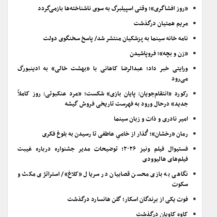
«روز افشاگری»؛ وقتی اسپیلبرگ به سوی ناشناخته‌ها بازمی‌گردد
مریم همتیان درگذشت
نامه خانه سینما به پزشکیان منتشر شد/ پاسخ سخنگوی دولت
«زن و بچه»؛ فروپاشیدن
ورایتی خبر داد؛ عبدالرضا کاهانی با «بهشت خالی» به ادینبورگ
می‌رود
رکورد «انتقام‌جویان: پایان بازی» شکست؛ «مرد عنکبوتی: روز کاملاً
جدید» درحال ورود به فهرست تاریخی فروش گیشه
امیر نادری و ذات و زبان سینما
رمان «رخشان»؛ گُذار از خامیِ عاطفی تا رسیدن به بلوغ فکری
فستیوال فیلم ونیز ۲۰۲۶؛ توضیحات مدیر جشنواره درباره غیبت
فیلم‌های هالیوودی
نگاهی به بازی محسن قصابیان در سریال «کلاغ»/ استراتژی مکث و
سکوت
فوت یکی از برندگان اسکار؛ گلن هانسارد درگذشت
کاوه کاویان درگذشت