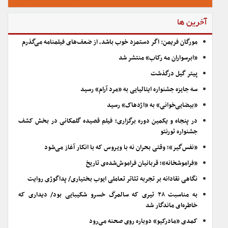
آخرین ها
مورگان فریمن: اگر دستمزد خوب باشد، از ضعف‌های فیلمنامه می‌گذرم
«ابرسواران مه رکاب» منتشر شد
پیتر گیل درگذشت
سه جایزه جشنواره ایتالیایی به «مرد آرام» رسید
«بیضایی‌خوانی» به «اژدهاک» رسید
در پنجاه و یکمین دوره برگزاری؛ فیلم قصیده گلمکانی در بخش کشف
جشنواره تورنتو
«نفس‌گیر»؛ وقتی بحران نه با ویروس که با انکار آغاز می‌شود
«فراموشخانه»؛ قربانیان فراموش‌شده‌ی تاریخ
نگاهی نقادانه بر تجربه تئاتر تعاملی ایوب بختیاری/ پداگوژی روایت
به مناسبت ۲۸ تیری که سالمرگ خسرو شکیبایی بود/ دیداری که
خاطره‌ای ماندگار شد
کمدی «مادرکیو» دوباره روی صحنه می‌رود