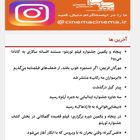
آخرین ها
پنجاه و یکمین جشنواره فیلم تورنتو؛ مستند افسانه سالاری به کانادا
می‌رود
مورگان فریمن: اگر دستمزد خوب باشد، از ضعف‌های فیلمنامه می‌گذرم
«ابرسواران مه رکاب» منتشر شد
پیتر گیل درگذشت
سه جایزه جشنواره ایتالیایی به «مرد آرام» رسید
«بیضایی‌خوانی» به «اژدهاک» رسید
در پنجاه و یکمین دوره برگزاری؛ فیلم قصیده گلمکانی در بخش کشف
جشنواره تورنتو
«نفس‌گیر»؛ وقتی بحران نه با ویروس که با انکار آغاز می‌شود