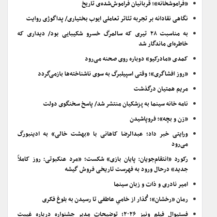
«فراموشخانه»؛ قربانیان فراموش‌شده‌ی تاریخ
نگاهی نقادانه بر تجربه تئاتر تعاملی ایوب بختیاری/ پداگوژی روایت
به مناسبت ۲۸ تیری که سالمرگ خسرو شکیبایی بود/ دیداری که
خاطره‌ای ماندگار شد
کمدی «مادرکیو» دوباره روی صحنه می‌رود
«روز افشاگری»؛ وقتی اسپیلبرگ به سوی ناشناخته‌ها بازمی‌گردد
مریم همتیان درگذشت
نامه خانه سینما به پزشکیان منتشر شد/ پاسخ سخنگوی دولت
«زن و بچه»؛ فروپاشیدن
ورایتی خبر داد؛ عبدالرضا کاهانی با «بهشت خالی» به ادینبورگ
می‌رود
رکورد «انتقام‌جویان: پایان بازی» شکست؛ «مرد عنکبوتی: روز کاملاً
جدید» درحال ورود به فهرست تاریخی فروش گیشه
امیر نادری و ذات و زبان سینما
رمان «رخشان»؛ گُذار از خامیِ عاطفی تا رسیدن به بلوغ فکری
فستیوال فیلم ونیز ۲۰۲۶؛ توضیحات مدیر جشنواره درباره غیبت