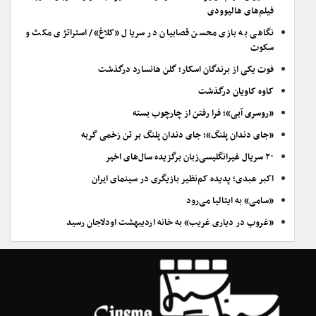
فیلم‌های هالیوودی
نگاهی به بازی محسن قصابیان در سریال «کلاغ»/ استراتژی مکث و
سکوت
فوت یکی از برندگان اسکار؛ گلن هانسارد درگذشت
کاوه کاویان درگذشت
«روسری آبی»؛ فرا رفتن از چارچوب بسته
«جای دندان پلنگ»؛ جای دندان پلنگ بر تن زخمی گربه
۲۰ سریال غیرانگلیسی‌زبان برگزیده سال‌های اخیر
اکبر عبدی؛ پدیده کم‌نظیر بازیگری در سینمای ایران
«سامی» به ایتالیا می‌رود
«غروب در دیاری غریب» به خانه اردیبهشت اودلاجان رسید