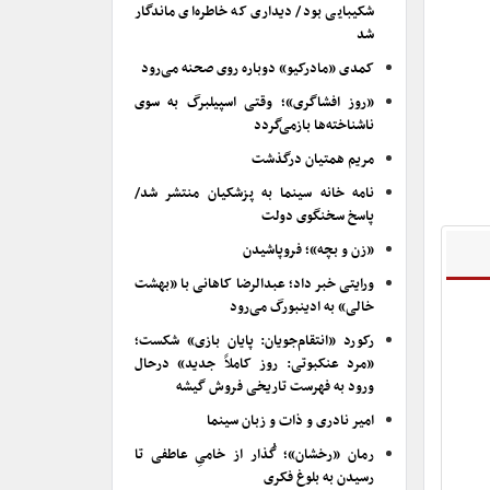
شکیبایی بود/ دیداری که خاطره‌ای ماندگار
شد
کمدی «مادرکیو» دوباره روی صحنه می‌رود
«روز افشاگری»؛ وقتی اسپیلبرگ به سوی
ناشناخته‌ها بازمی‌گردد
مریم همتیان درگذشت
نامه خانه سینما به پزشکیان منتشر شد/
پاسخ سخنگوی دولت
«زن و بچه»؛ فروپاشیدن
ورایتی خبر داد؛ عبدالرضا کاهانی با «بهشت
خالی» به ادینبورگ می‌رود
رکورد «انتقام‌جویان: پایان بازی» شکست؛
«مرد عنکبوتی: روز کاملاً جدید» درحال
ورود به فهرست تاریخی فروش گیشه
امیر نادری و ذات و زبان سینما
رمان «رخشان»؛ گُذار از خامیِ عاطفی تا
رسیدن به بلوغ فکری