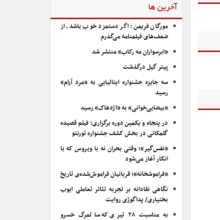
آخرین ها
مورگان فریمن: اگر دستمزد خوب باشد، از
ضعف‌های فیلمنامه می‌گذرم
«ابرسواران مه رکاب» منتشر شد
پیتر گیل درگذشت
سه جایزه جشنواره ایتالیایی به «مرد آرام»
رسید
«بیضایی‌خوانی» به «اژدهاک» رسید
در پنجاه و یکمین دوره برگزاری؛ فیلم قصیده
گلمکانی در بخش کشف جشنواره تورنتو
«نفس‌گیر»؛ وقتی بحران نه با ویروس که با
انکار آغاز می‌شود
«فراموشخانه»؛ قربانیان فراموش‌شده‌ی تاریخ
نگاهی نقادانه بر تجربه تئاتر تعاملی ایوب
بختیاری/ پداگوژی روایت
به مناسبت ۲۸ تیری که سالمرگ خسرو