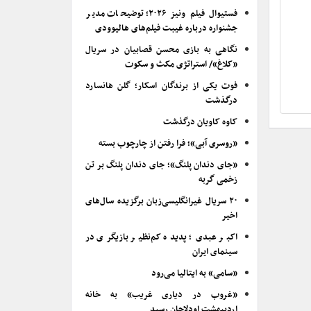
فستیوال فیلم ونیز ۲۰۲۶؛ توضیحات مدیر
جشنواره درباره غیبت فیلم‌های هالیوودی
نگاهی به بازی محسن قصابیان در سریال
«کلاغ»/ استراتژی مکث و سکوت
فوت یکی از برندگان اسکار؛ گلن هانسارد
درگذشت
کاوه کاویان درگذشت
«روسری آبی»؛ فرا رفتن از چارچوب بسته
«جای دندان پلنگ»؛ جای دندان پلنگ بر تن
زخمی گربه
۲۰ سریال غیرانگلیسی‌زبان برگزیده سال‌های
اخیر
اکبر عبدی؛ پدیده کم‌نظیر بازیگری در
سینمای ایران
«سامی» به ایتالیا می‌رود
«غروب در دیاری غریب» به خانه
اردیبهشت اودلاجان رسید