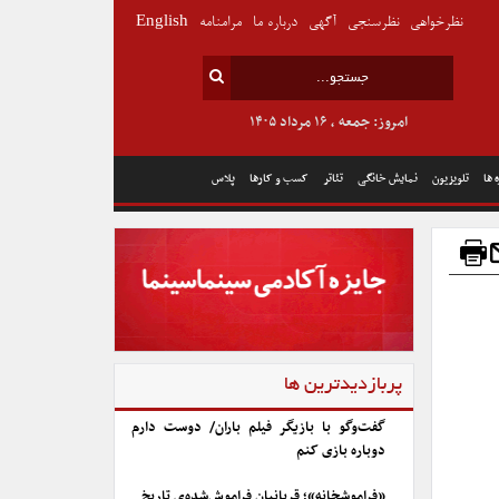
نظرخواهی
نظرسنجی
آگهی
درباره ما
مرامنامه
English
امروز: جمعه , ۱۶ مرداد ۱۴۰۵
 ها
تلویزیون
نمایش خانگی
تئاتر
کسب و کارها
پلاس
پربازدیدترین ها
گفت‌وگو با بازیگر فیلم باران/ دوست دارم
دوباره بازی کنم
«فراموشخانه»؛ قربانیان فراموش‌شده‌ی تاریخ