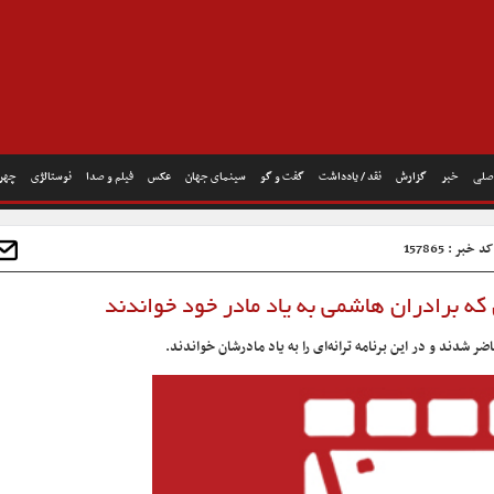
صلی
خبر
گزارش
نقد / یادداشت
گفت و گو
سینمای جهان
عکس
فیلم و صدا
نوستالژی
چهره
د خبر : 157865
 که برادران هاشمی به یاد مادر خود خواندند
 شدند و در این برنامه ترانه‌ای را به یاد مادرشان خواندند.