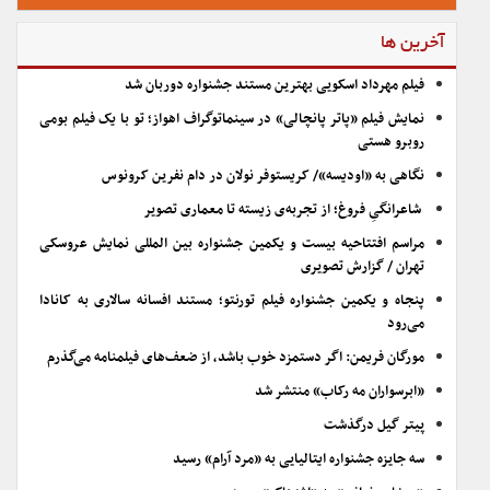
آخرین ها
فیلم مهرداد اسکویی بهترین مستند جشنواره دوربان شد
نمایش فیلم «پاتر پانچالی» در سینماتوگراف اهواز؛ تو با یک فیلم بومی
روبرو هستی
نگاهی به «اودیسه»/ کریستوفر نولان در دام نفرین کرونوس
شاعرانگیِ فروغ؛ از تجربه‌ی زیسته تا معماری تصویر
مراسم افتتاحیه بیست و یکمین جشنواره بین المللی نمایش عروسکی
تهران / گزارش تصویری
پنجاه و یکمین جشنواره فیلم تورنتو؛ مستند افسانه سالاری به کانادا
می‌رود
مورگان فریمن: اگر دستمزد خوب باشد، از ضعف‌های فیلمنامه می‌گذرم
«ابرسواران مه رکاب» منتشر شد
پیتر گیل درگذشت
سه جایزه جشنواره ایتالیایی به «مرد آرام» رسید