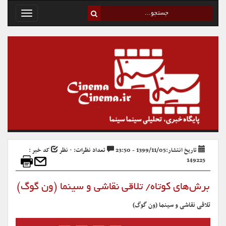
Toggle
avigation
تاریخ انتشار:1399/11/05 - 23:50
تعداد نظرات: ۰ نظر
کد خبر :
149225
برش‌های کوتاه/ تلاقی نقاشی و سینما (ون گوگ)
تلاقی نقاشی و سینما (ون گوگ)
نمایشگر