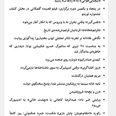
«بیضایی‌خوانی» به «اژدهاک» رسید
در پنجاه و یکمین دوره برگزاری؛ فیلم قصیده گلمکانی در بخش کشف
جشنواره تورنتو
«نفس‌گیر»؛ وقتی بحران نه با ویروس که با انکار آغاز می‌شود
«فراموشخانه»؛ قربانیان فراموش‌شده‌ی تاریخ
نگاهی نقادانه بر تجربه تئاتر تعاملی ایوب بختیاری/ پداگوژی روایت
به مناسبت ۲۸ تیری که سالمرگ خسرو شکیبایی بود/ دیداری که
خاطره‌ای ماندگار شد
کمدی «مادرکیو» دوباره روی صحنه می‌رود
«روز افشاگری»؛ وقتی اسپیلبرگ به سوی ناشناخته‌ها بازمی‌گردد
مریم همتیان درگذشت
نامه خانه سینما به پزشکیان منتشر شد/ پاسخ سخنگوی دولت
«زن و بچه»؛ فروپاشیدن
ورایتی خبر داد؛ عبدالرضا کاهانی با «بهشت خالی» به ادینبورگ
می‌رود
رکورد «انتقام‌جویان: پایان بازی» شکست؛ «مرد عنکبوتی: روز کاملاً