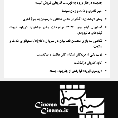
جدید» درحال ورود به فهرست تاریخی فروش گیشه
امیر نادری و ذات و زبان سینما
رمان «رخشان»؛ گُذار از خامیِ عاطفی تا رسیدن به بلوغ فکری
فستیوال فیلم ونیز ۲۰۲۶؛ توضیحات مدیر جشنواره درباره غیبت
فیلم‌های هالیوودی
نگاهی به بازی محسن قصابیان در سریال «کلاغ»/ استراتژی مکث و
سکوت
فوت یکی از برندگان اسکار؛ گلن هانسارد درگذشت
کاوه کاویان درگذشت
«روسری آبی»؛ فرا رفتن از چارچوب بسته