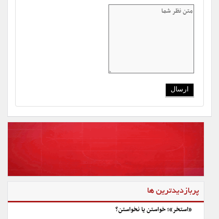
پربازدیدترین ها
«استخر»؛ خواستن یا نخواستن؟