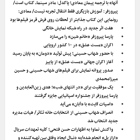
آنها» با ترجمه پیمان معادی؛ پاکدل: مادر سینما، کتاب است/
پیروزفر: آموزش بازیگری فقط انتقال تجربه نیست/ معادی:
رونمایی این کتاب جذابتر از لحظات روی فرش قرمز فیلم‌ها بود
هفت اثر جدید در راه شبکه نمایش خانگی
پارسا پیروزفر «خانم شین» را می‌سازد
اکران «مست عشق» در ۱۰ کشور اروپایی
با حضور شهاب حسینی؛ پیش تولید «دومان» به پایان رسید
آغاز اکران جهانی «مست عشق» از پاییز
صدور پروانه نمایش برای فیلم‌های شهاب حسینی و حسین
میرزامحمدی
یک موفقیت برای «در انتهای شب»؛ هدی زین‌العابدین و
پارسا پیروزفر از جشنواره اسپانیایی جایزه گرفتند
«اسپات لایت» با «آبان» می‌آید
انصراف شهاب حسینی از انتخابات خانه تئاتر/ هیات مدیره
جدید انتخاب شد
واکنش نماوا به اظهارات حسن فتحی؛ کلیه تعهدات سریال
«ازازیل» انجام شده/به دنبال ایجاد وفاق بین تهیه‌کننده و