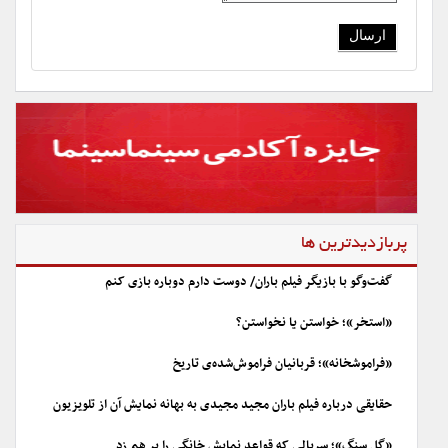
پربازدیدترین ها
گفت‌وگو با بازیگر فیلم باران/ دوست دارم دوباره بازی کنم
«استخر»؛ خواستن یا نخواستن؟
«فراموشخانه»؛ قربانیان فراموش‌شده‌ی تاریخ
حقایقی درباره فیلم باران مجید مجیدی به بهانه نمایش آن از تلویزیون
«گل سنگ»؛ سریالی که قواعد نمایش خانگی را بر هم زد