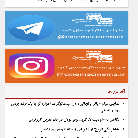
آخرین ها
نمایش فیلم «پاتر پانچالی» در سینماتوگراف اهواز؛ تو با یک فیلم بومی
روبرو هستی
نگاهی به «اودیسه»/ کریستوفر نولان در دام نفرین کرونوس
شاعرانگیِ فروغ؛ از تجربه‌ی زیسته تا معماری تصویر