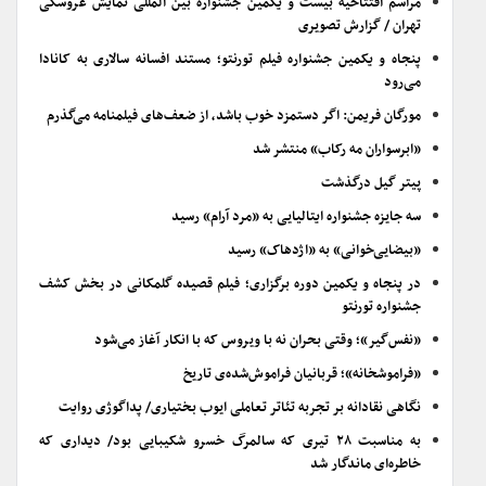
مراسم افتتاحیه بیست و یکمین جشنواره بین المللی نمایش عروسکی
تهران / گزارش تصویری
پنجاه و یکمین جشنواره فیلم تورنتو؛ مستند افسانه سالاری به کانادا
می‌رود
مورگان فریمن: اگر دستمزد خوب باشد، از ضعف‌های فیلمنامه می‌گذرم
«ابرسواران مه رکاب» منتشر شد
پیتر گیل درگذشت
سه جایزه جشنواره ایتالیایی به «مرد آرام» رسید
«بیضایی‌خوانی» به «اژدهاک» رسید
در پنجاه و یکمین دوره برگزاری؛ فیلم قصیده گلمکانی در بخش کشف
جشنواره تورنتو
«نفس‌گیر»؛ وقتی بحران نه با ویروس که با انکار آغاز می‌شود
«فراموشخانه»؛ قربانیان فراموش‌شده‌ی تاریخ
نگاهی نقادانه بر تجربه تئاتر تعاملی ایوب بختیاری/ پداگوژی روایت
به مناسبت ۲۸ تیری که سالمرگ خسرو شکیبایی بود/ دیداری که
خاطره‌ای ماندگار شد