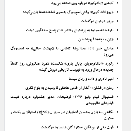
کمدی «مادرکیو» دوباره روی صحنه می‌رود
«روز افشاگری»؛ وقتی اسپیلبرگ به سوی ناشناخته‌ها بازمی‌گردد
مریم همتیان درگذشت
نامه خانه سینما به پزشکیان منتشر شد/ پاسخ سخنگوی دولت
«زن و بچه»؛ فروپاشیدن
ورایتی خبر داد؛ عبدالرضا کاهانی با «بهشت خالی» به ادینبورگ
می‌رود
رکورد «انتقام‌جویان: پایان بازی» شکست؛ «مرد عنکبوتی: روز کاملاً
جدید» درحال ورود به فهرست تاریخی فروش گیشه
امیر نادری و ذات و زبان سینما
رمان «رخشان»؛ گُذار از خامیِ عاطفی تا رسیدن به بلوغ فکری
فستیوال فیلم ونیز ۲۰۲۶؛ توضیحات مدیر جشنواره درباره غیبت
فیلم‌های هالیوودی
نگاهی به بازی محسن قصابیان در سریال «کلاغ»/ استراتژی مکث و
سکوت
فوت یکی از برندگان اسکار؛ گلن هانسارد درگذشت