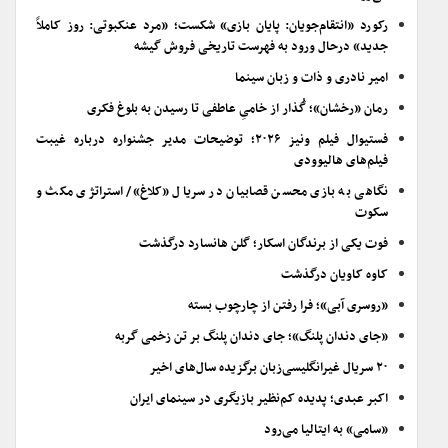
رکورد «انتقام‌جویان: پایان بازی» شکست؛ «مرد عنکبوتی: روز کاملاً
جدید» درحال ورود به فهرست تاریخی فروش گیشه
امیر نادری و ذات و زبان سینما
رمان «رخشان»؛ گُذار از خامیِ عاطفی تا رسیدن به بلوغ فکری
فستیوال فیلم ونیز ۲۰۲۶؛ توضیحات مدیر جشنواره درباره غیبت
فیلم‌های هالیوودی
نگاهی به بازی محسن قصابیان در سریال «کلاغ»/ استراتژی مکث و
سکوت
فوت یکی از برندگان اسکار؛ گلن هانسارد درگذشت
کاوه کاویان درگذشت
«روسری آبی»؛ فرا رفتن از چارچوب بسته
«جای دندان پلنگ»؛ جای دندان پلنگ بر تن زخمی گربه
۲۰ سریال غیرانگلیسی‌زبان برگزیده سال‌های اخیر
اکبر عبدی؛ پدیده کم‌نظیر بازیگری در سینمای ایران
«سامی» به ایتالیا می‌رود