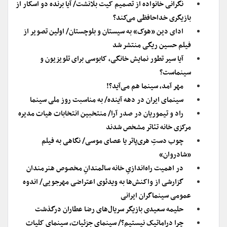
نگرانی خانواده از تصمیم کیت بلانشت/ آیا برنده دو اسکار از
بازیگری خداحافظی می‌کند؟
ادای دین «هوک» به سیستان و بلوچستان/ اولین تصویر از
فیلم حسین ریگی منتشر شد
آیا سیر تطور نمایش خانگی، کابوسی برای تلویزیون و
سینماست؟
مهر آمد، سینما هم می‌آید؟!
سینمای ایران در دهه آینده/ به مناسبت روز ملی سینما
راد و تیموریان در صدر آرا/ منتخبین انتخابات هیات مدیره
مرکزی خانه تئاتر مشخص شدند
چوب دستِ هری‌پاتر یا عصای موسی/ نگاهی به فیلم
«شادروان»
در اهمیت راه‌اندازیِ خانه سالمندانِ مخصوص هنرمندان
گزارشی از واکنش‌ها به ویدئوی اعتراضی مهرجویی/ اندوه
عمومی سینماگران ایرانی
حلیمه سعیدی بازیگر سریال‌های رضا عطاران درگذشت
چرا دراماتیک نیستیم؟/ سینمای جزئیات، سینمای کلیات