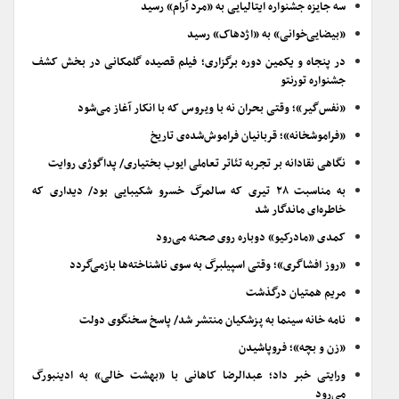
سه جایزه جشنواره ایتالیایی به «مرد آرام» رسید
«بیضایی‌خوانی» به «اژدهاک» رسید
در پنجاه و یکمین دوره برگزاری؛ فیلم قصیده گلمکانی در بخش کشف
جشنواره تورنتو
«نفس‌گیر»؛ وقتی بحران نه با ویروس که با انکار آغاز می‌شود
«فراموشخانه»؛ قربانیان فراموش‌شده‌ی تاریخ
نگاهی نقادانه بر تجربه تئاتر تعاملی ایوب بختیاری/ پداگوژی روایت
به مناسبت ۲۸ تیری که سالمرگ خسرو شکیبایی بود/ دیداری که
خاطره‌ای ماندگار شد
کمدی «مادرکیو» دوباره روی صحنه می‌رود
«روز افشاگری»؛ وقتی اسپیلبرگ به سوی ناشناخته‌ها بازمی‌گردد
مریم همتیان درگذشت
نامه خانه سینما به پزشکیان منتشر شد/ پاسخ سخنگوی دولت
«زن و بچه»؛ فروپاشیدن
ورایتی خبر داد؛ عبدالرضا کاهانی با «بهشت خالی» به ادینبورگ
می‌رود