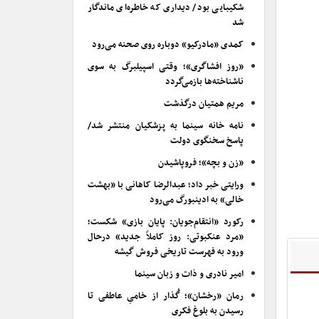
شکیبایی بود/ دیداری که خاطره‌ای ماندگار
شد
کمدی «مادرکیو» دوباره روی صحنه می‌رود
«روز افشاگری»؛ وقتی اسپیلبرگ به سوی
ناشناخته‌ها بازمی‌گردد
مریم همتیان درگذشت
نامه خانه سینما به پزشکیان منتشر شد/
پاسخ سخنگوی دولت
«زن و بچه»؛ فروپاشیدن
ورایتی خبر داد؛ عبدالرضا کاهانی با «بهشت
خالی» به ادینبورگ می‌رود
رکورد «انتقام‌جویان: پایان بازی» شکست؛
«مرد عنکبوتی: روز کاملاً جدید» درحال
ورود به فهرست تاریخی فروش گیشه
امیر نادری و ذات و زبان سینما
رمان «رخشان»؛ گُذار از خامیِ عاطفی تا
رسیدن به بلوغ فکری