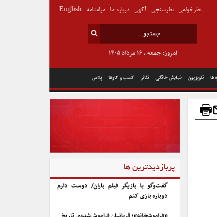
نظرخواهی
نظرسنجی
آگهی
درباره ما
مرامنامه
English
امروز: جمعه , ۱۶ مرداد ۱۴۰۵
 ها
تلویزیون
نمایش خانگی
تئاتر
کسب و کارها
پلاس
پربازدیدترین ها
گفت‌وگو با بازیگر فیلم باران/ دوست دارم
دوباره بازی کنم
«فراموشخانه»؛ قربانیان فراموش‌شده‌ی تاریخ