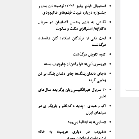
فستیوال فیلم ونیز ۲۰۲۶؛ توضیحات مدیر
جشنواره درباره غیبت فیلم‌های هالیوودی
نگاهی به بازی محسن قصابیان در سریال
«کلاغ»/ استراتژی مکث و سکوت
فوت یکی از برندگان اسکار؛ گلن هانسارد
درگذشت
کاوه کاویان درگذشت
«روسری آبی»؛ فرا رفتن از چارچوب بسته
«جای دندان پلنگ»؛ جای دندان پلنگ بر تن
زخمی گربه
۲۰ سریال غیرانگلیسی‌زبان برگزیده سال‌های
اخیر
اکبر عبدی؛ پدیده کم‌نظیر بازیگری در
سینمای ایران
«سامی» به ایتالیا می‌رود
«غروب در دیاری غریب» به خانه
اردیبهشت اودلاجان رسید