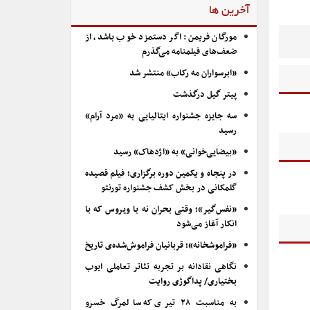
آخرین ها
مورگان فریمن: اگر دستمزد خوب باشد، از
ضعف‌های فیلمنامه می‌گذرم
«ابرسواران مه رکاب» منتشر شد
پیتر گیل درگذشت
سه جایزه جشنواره ایتالیایی به «مرد آرام»
رسید
«بیضایی‌خوانی» به «اژدهاک» رسید
در پنجاه و یکمین دوره برگزاری؛ فیلم قصیده
گلمکانی در بخش کشف جشنواره تورنتو
«نفس‌گیر»؛ وقتی بحران نه با ویروس که با
انکار آغاز می‌شود
«فراموشخانه»؛ قربانیان فراموش‌شده‌ی تاریخ
نگاهی نقادانه بر تجربه تئاتر تعاملی ایوب
بختیاری/ پداگوژی روایت
به مناسبت ۲۸ تیری که سالمرگ خسرو