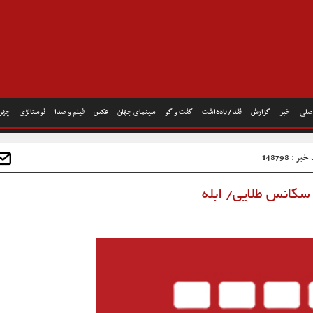
صلی
خبر
گزارش
نقد / یادداشت
گفت و گو
سینمای جهان
عکس
فیلم و صدا
نوستالژی
چهره
ر : 148798
سکانس طلایی/ ابله