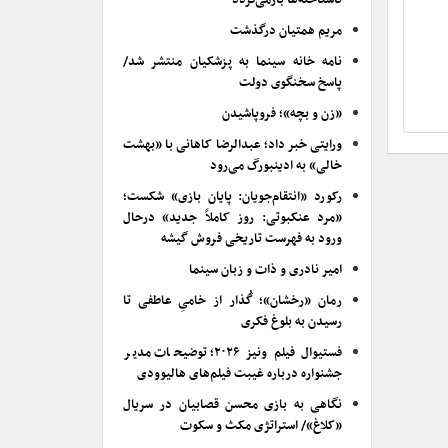
ناشناخته‌ها بازمی‌گردد
مریم همتیان درگذشت
نامه خانه سینما به پزشکیان منتشر شد/
پاسخ سخنگوی دولت
«زن و بچه»؛ فروپاشیدن
ورایتی خبر داد؛ عبدالرضا کاهانی با «بهشت
خالی» به ادینبورگ می‌رود
رکورد «انتقام‌جویان: پایان بازی» شکست؛
«مرد عنکبوتی: روز کاملاً جدید» درحال
ورود به فهرست تاریخی فروش گیشه
امیر نادری و ذات و زبان سینما
رمان «رخشان»؛ گُذار از خامیِ عاطفی تا
رسیدن به بلوغ فکری
فستیوال فیلم ونیز ۲۰۲۶؛ توضیحات مدیر
جشنواره درباره غیبت فیلم‌های هالیوودی
نگاهی به بازی محسن قصابیان در سریال
«کلاغ»/ استراتژی مکث و سکوت