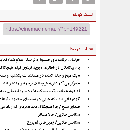
لینک کوتاه
مطالب مرتبط
جزئیات برنامه‌های جشنواره ترایبکا اعلام شد/ نم
با «بیگانگان در قطار»؛ دیوید فینچر فیلم هیچکاک 
«یک میخ و چند کت» در مستندات یکشنبه و نسخه 
«سرگرمی آدمکش» هیچکاک ترجمه و منتشر شد
از همه عجایب، تعجب نکنید!/ درباره انتخاب صد فی
گوهرهایی ناب که جایی در سینمای محبوب فرهادی 
صدای سنج / چرا هیچکاک باید «مردی که زیاد می‌
سکانس طلایی/ حالا مسافر
سکانس طلایی/ زمین‌های لم‌یزرع