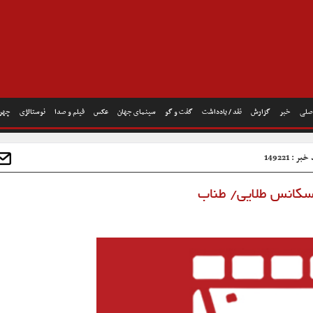
صلی
خبر
گزارش
نقد / یادداشت
گفت و گو
سینمای جهان
عکس
فیلم و صدا
نوستالژی
چهره
ر : 149221
کانس طلایی/ طناب