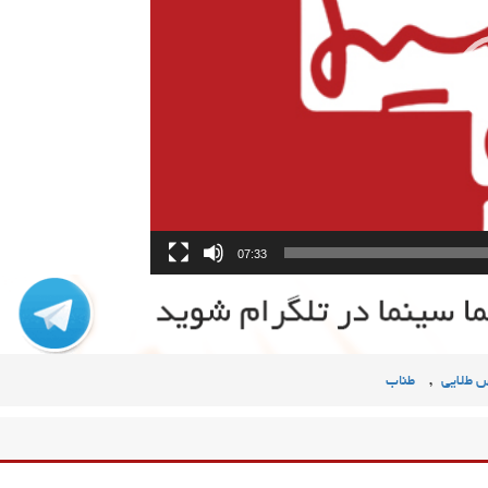
07:33
,
 طلایی
طناب