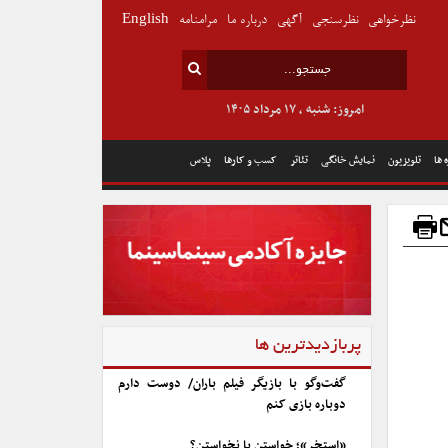
نظرخواهی
نظرسنجی
آگهی
درباره ما
مرامنامه
English
امروز: شنبه , ۱۷ مرداد ۱۴۰۵
 ها
تلویزیون
نمایش خانگی
تئاتر
کسب و کارها
پلاس
پربازدیدترین ها
گفت‌وگو با بازیگر فیلم باران/ دوست دارم
دوباره بازی کنم
«استخر»؛ خواستن یا نخواستن؟