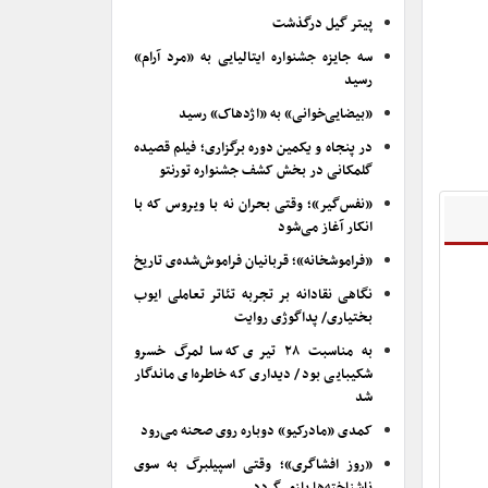
پیتر گیل درگذشت
سه جایزه جشنواره ایتالیایی به «مرد آرام»
رسید
«بیضایی‌خوانی» به «اژدهاک» رسید
در پنجاه و یکمین دوره برگزاری؛ فیلم قصیده
گلمکانی در بخش کشف جشنواره تورنتو
«نفس‌گیر»؛ وقتی بحران نه با ویروس که با
انکار آغاز می‌شود
«فراموشخانه»؛ قربانیان فراموش‌شده‌ی تاریخ
نگاهی نقادانه بر تجربه تئاتر تعاملی ایوب
بختیاری/ پداگوژی روایت
به مناسبت ۲۸ تیری که سالمرگ خسرو
شکیبایی بود/ دیداری که خاطره‌ای ماندگار
شد
کمدی «مادرکیو» دوباره روی صحنه می‌رود
«روز افشاگری»؛ وقتی اسپیلبرگ به سوی