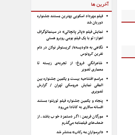
آخرین ها
فیلم مهرداد اسکویی بهترین مستند جشنواره
دوربان شد
نمایش فیلم «پاتر پانچالی» در سینماتوگراف
اهواز؛ تو با یک فیلم بومی روبرو هستی
نگاهی به «اودیسه»/ کریستوفر نولان در دام
نفرین کرونوس
شاعرانگیِ فروغ؛ از تجربه‌ی زیسته تا
معماری تصویر
مراسم افتتاحیه بیست و یکمین جشنواره بین
المللی نمایش عروسکی تهران / گزارش
تصویری
پنجاه و یکمین جشنواره فیلم تورنتو؛ مستند
افسانه سالاری به کانادا می‌رود
مورگان فریمن: اگر دستمزد خوب باشد، از
ضعف‌های فیلمنامه می‌گذرم
«ابرسواران مه رکاب» منتشر شد