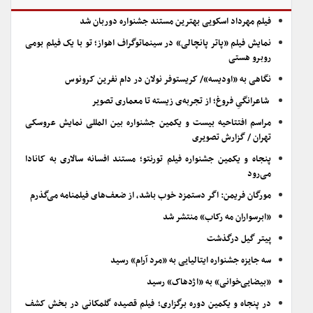
فیلم مهرداد اسکویی بهترین مستند جشنواره دوربان شد
نمایش فیلم «پاتر پانچالی» در سینماتوگراف اهواز؛ تو با یک فیلم بومی
روبرو هستی
نگاهی به «اودیسه»/ کریستوفر نولان در دام نفرین کرونوس
شاعرانگیِ فروغ؛ از تجربه‌ی زیسته تا معماری تصویر
مراسم افتتاحیه بیست و یکمین جشنواره بین المللی نمایش عروسکی
تهران / گزارش تصویری
پنجاه و یکمین جشنواره فیلم تورنتو؛ مستند افسانه سالاری به کانادا
می‌رود
مورگان فریمن: اگر دستمزد خوب باشد، از ضعف‌های فیلمنامه می‌گذرم
«ابرسواران مه رکاب» منتشر شد
پیتر گیل درگذشت
سه جایزه جشنواره ایتالیایی به «مرد آرام» رسید
«بیضایی‌خوانی» به «اژدهاک» رسید
در پنجاه و یکمین دوره برگزاری؛ فیلم قصیده گلمکانی در بخش کشف