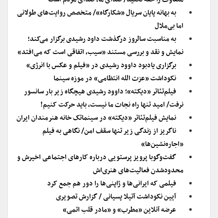
به بهانه پایان سریال «شکارگاه»/ متخصص روایت‌های طولانی
اما بی‌ملال
به مناسبت سالروز درگذشت داود رشیدی برگزار می‌کند؛
نمایش و نقد و بررسی مستند «سیب، اتفاقی است که می‌افتد»
برگزاری یادبود داوود رشیدی در «فیلم و عکس با انرژی»
نکوداشت «عزت الله انتظامی» در موزه سینما
فیلم‌تئاتر «دیکته»؛ داوود رشیدی هیچگاه زیر بار سانسور
نرفت/ امید تنها راه نجات ما نیست، باید حرکت کنیم!
نمایش فیلم‌تئاتر «دیکته» در سینماتک خانه هنرمندان ایران
ناگریز از زندگی زیر تنها سقف امن/ نگاهی به فیلم
«اجاره‌نشین‌ها»
گفت‌و‌گوبا پرویز پرستویی درباره کارهای اجتماعی اخیرش و
محدود‌شدن فعالیت‌های هنری‌اش
فیلمی که ایرانی‌ها و ژاپنی‌ها را دور هم جمع کرد
آیین نکوداشت آتیلا پسیانی / گزارش تصویری
عرضه آنلاین «مطرب» و «مادر قلب اتمی»