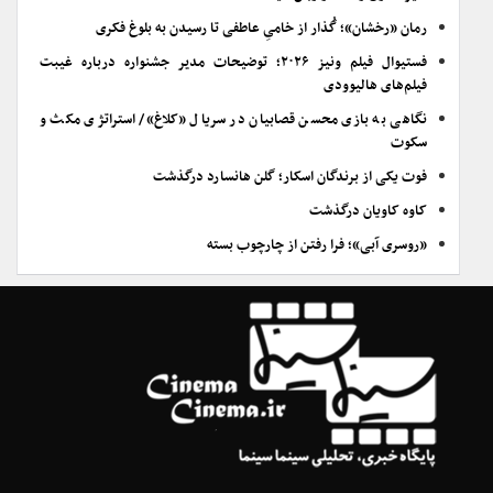
رمان «رخشان»؛ گُذار از خامیِ عاطفی تا رسیدن به بلوغ فکری
فستیوال فیلم ونیز ۲۰۲۶؛ توضیحات مدیر جشنواره درباره غیبت
فیلم‌های هالیوودی
نگاهی به بازی محسن قصابیان در سریال «کلاغ»/ استراتژی مکث و
سکوت
فوت یکی از برندگان اسکار؛ گلن هانسارد درگذشت
کاوه کاویان درگذشت
«روسری آبی»؛ فرا رفتن از چارچوب بسته