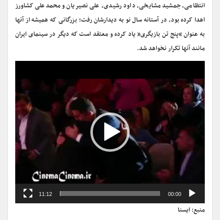
انتظامی، جمشید مشایخی، داود رشیدی، علی نصیریان و محمدعلی کشاورز
اهدا کرده بود، در آستانه سال نو به دیدارشان رفت؛ بزرگانی که همیشه از آنها
به عنوان “پنج تن بازیگری” یاد کرده و معتقد است که دیگر در سینمای ایران
مانند آنها تکرار نخواهد شد.
نمایشگر
ویدیو
11:12
00:00
منبع: ایسنا