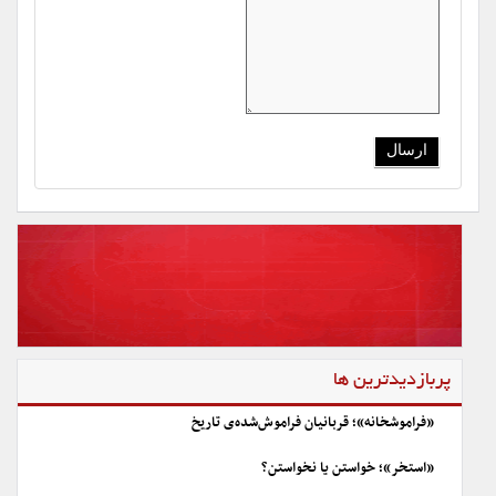
پربازدیدترین ها
«فراموشخانه»؛ قربانیان فراموش‌شده‌ی تاریخ
«استخر»؛ خواستن یا نخواستن؟