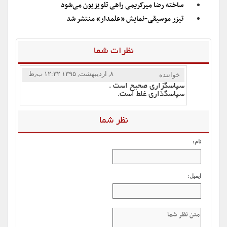
ساخته رضا میرکریمی راهی تلویزیون می‌شود
تیزر موسیقی-نمایش «علمدار» منتشر شد
نظرات شما
۸, اردیبهشت, ۱۳۹۵ ۱۲:۳۲ ب٫ظ
خواننده
سپاسگزاری صحیح است .
سپاسگذاری غلط است.
نظر شما
نام:
ایمیل: