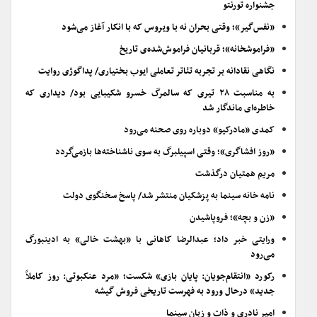
جشنواره تورنتو
«نفس‌گیر»؛ وقتی بحران نه با ویروس که با انکار آغاز می‌شود
«فراموشخانه»؛ قربانیان فراموش‌شده‌ی تاریخ
نگاهی نقادانه بر تجربه تئاتر تعاملی ایوب بختیاری/ پداگوژی روایت
به مناسبت ۲۸ تیری که سالمرگ خسرو شکیبایی بود/ دیداری که
خاطره‌ای ماندگار شد
کمدی «مادرکیو» دوباره روی صحنه می‌رود
«روز افشاگری»؛ وقتی اسپیلبرگ به سوی ناشناخته‌ها بازمی‌گردد
مریم همتیان درگذشت
نامه خانه سینما به پزشکیان منتشر شد/ پاسخ سخنگوی دولت
«زن و بچه»؛ فروپاشیدن
ورایتی خبر داد؛ عبدالرضا کاهانی با «بهشت خالی» به ادینبورگ
می‌رود
رکورد «انتقام‌جویان: پایان بازی» شکست؛ «مرد عنکبوتی: روز کاملاً
جدید» درحال ورود به فهرست تاریخی فروش گیشه
امیر نادری و ذات و زبان سینما