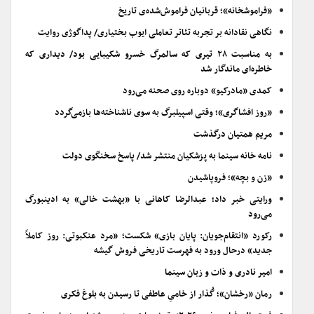
«فراموشخانه»؛ قربانیان فراموش‌شده‌ی تاریخ
نگاهی نقادانه بر تجربه تئاتر تعاملی ایوب بختیاری/ پداگوژی روایت
به مناسبت ۲۸ تیری که سالمرگ خسرو شکیبایی بود/ دیداری که
خاطره‌ای ماندگار شد
کمدی «مادرکیو» دوباره روی صحنه می‌رود
«روز افشاگری»؛ وقتی اسپیلبرگ به سوی ناشناخته‌ها بازمی‌گردد
مریم همتیان درگذشت
نامه خانه سینما به پزشکیان منتشر شد/ پاسخ سخنگوی دولت
«زن و بچه»؛ فروپاشیدن
ورایتی خبر داد؛ عبدالرضا کاهانی با «بهشت خالی» به ادینبورگ
می‌رود
رکورد «انتقام‌جویان: پایان بازی» شکست؛ «مرد عنکبوتی: روز کاملاً
جدید» درحال ورود به فهرست تاریخی فروش گیشه
امیر نادری و ذات و زبان سینما
رمان «رخشان»؛ گُذار از خامیِ عاطفی تا رسیدن به بلوغ فکری