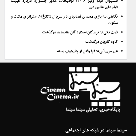
فستیوال فیلم ونیز ۲۰۲۶؛ توضیحات مدیر جشنواره درباره غیبت
فیلم‌های هالیوودی
نگاهی به بازی محسن قصابیان در سریال «کلاغ»/ استراتژی مکث و
سکوت
فوت یکی از برندگان اسکار؛ گلن هانسارد درگذشت
کاوه کاویان درگذشت
«روسری آبی»؛ فرا رفتن از چارچوب بسته
سینما سینما در شبکه های اجتماعی