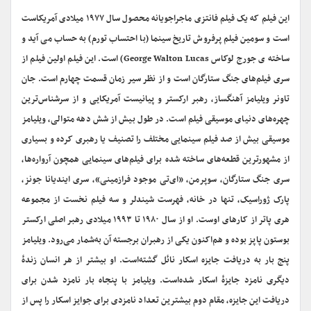
این فیلم که یک فیلم فانتزی ماجراجویانه محصول سال ۱۹۷۷ میلادی آمریکاست
است و سومین فیلم پرفروش تاریخ سینما (با احتساب تورم) به حساب می آید و
ساخته ی جورج لوکاس George Walton Lucas) است. این فیلم اولین فیلم از
سری فیلم‌های جنگ ستارگان است و از نظر سیر زمان قسمت چهارم است. جان
تاونر ویلیامز آهنگساز، رهبر ارکستر و پیانیست آمریکایی و از سرشناس‌ترین
چهره‌های دنیای موسیقی فیلم است. در طول بیش از شش دهه متوالی، ویلیامز
موسیقی بیش از صد فیلم سینمایی مختلف را تصنیف یا رهبری کرده و بسیاری
از مشهورترین قطعه‌های ساخته شده برای فیلم‌های سینمایی همچون آرواره‌ها،
سری جنگ ستارگان، سوپرمن، «ای‌تی موجود فرازمینی»، سری ایندیانا جونز،
پارک ژوراسیک، تنها در خانه، فهرست شیندلر و سه فیلم نخست از مجموعه
هری پاتر از کارهای اوست. او از سال ۱۹۸۰ تا ۱۹۹۳ میلادی رهبر اصلی ارکستر
بوستون پاپز بوده و هم‌اکنون یکی از رهبران برجسته آن به‌شمار می‌رود. ویلیامز
پنج بار به دریافت جایزه اسکار نائل گشته‌است. او بیشتر از هر انسان زندهٔ
دیگری نامزد جایزهٔ اسکار شده‌است. ویلیامز با پنجاه بار نامزد شدن برای
دریافت این جایزه، مقام دوم بیشترین تعداد نامزدی برای جوایز اسکار را پس از