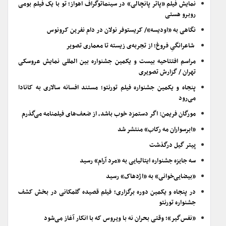
نمایش فیلم «پاتر پانچالی» در سینماتوگراف اهواز؛ تو با یک فیلم بومی
روبرو هستی
نگاهی به «اودیسه»/ کریستوفر نولان در دام نفرین کرونوس
شاعرانگیِ فروغ؛ از تجربه‌ی زیسته تا معماری تصویر
مراسم افتتاحیه بیست و یکمین جشنواره بین المللی نمایش عروسکی
تهران / گزارش تصویری
پنجاه و یکمین جشنواره فیلم تورنتو؛ مستند افسانه سالاری به کانادا
می‌رود
مورگان فریمن: اگر دستمزد خوب باشد، از ضعف‌های فیلمنامه می‌گذرم
«ابرسواران مه رکاب» منتشر شد
پیتر گیل درگذشت
سه جایزه جشنواره ایتالیایی به «مرد آرام» رسید
«بیضایی‌خوانی» به «اژدهاک» رسید
در پنجاه و یکمین دوره برگزاری؛ فیلم قصیده گلمکانی در بخش کشف
جشنواره تورنتو
«نفس‌گیر»؛ وقتی بحران نه با ویروس که با انکار آغاز می‌شود