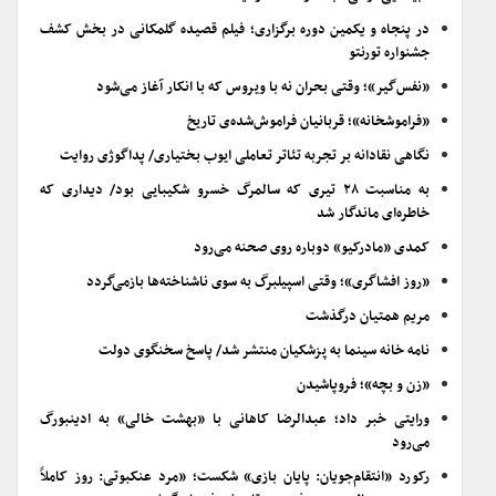
در پنجاه و یکمین دوره برگزاری؛ فیلم قصیده گلمکانی در بخش کشف
جشنواره تورنتو
«نفس‌گیر»؛ وقتی بحران نه با ویروس که با انکار آغاز می‌شود
«فراموشخانه»؛ قربانیان فراموش‌شده‌ی تاریخ
نگاهی نقادانه بر تجربه تئاتر تعاملی ایوب بختیاری/ پداگوژی روایت
به مناسبت ۲۸ تیری که سالمرگ خسرو شکیبایی بود/ دیداری که
خاطره‌ای ماندگار شد
کمدی «مادرکیو» دوباره روی صحنه می‌رود
«روز افشاگری»؛ وقتی اسپیلبرگ به سوی ناشناخته‌ها بازمی‌گردد
مریم همتیان درگذشت
نامه خانه سینما به پزشکیان منتشر شد/ پاسخ سخنگوی دولت
«زن و بچه»؛ فروپاشیدن
ورایتی خبر داد؛ عبدالرضا کاهانی با «بهشت خالی» به ادینبورگ
می‌رود
رکورد «انتقام‌جویان: پایان بازی» شکست؛ «مرد عنکبوتی: روز کاملاً