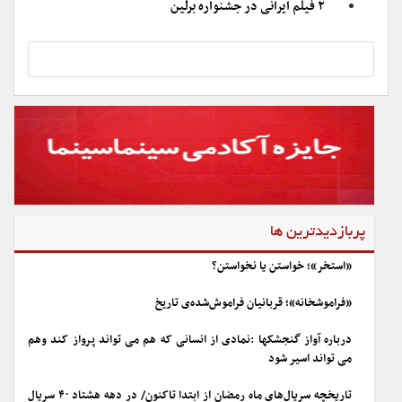
۲ فیلم ایرانی در جشنواره برلین
پربازدیدترین ها
«استخر»؛ خواستن یا نخواستن؟
«فراموشخانه»؛ قربانیان فراموش‌شده‌ی تاریخ
درباره آواز گنجشکها :نمادی از انسانی که هم می تواند پرواز کند وهم
می تواند اسیر شود
تاریخچه سریال‌های ماه رمضان از ابتدا تاکنون/ در دهه هشتاد ۴۰ سریال