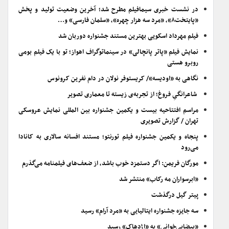
در نشست خبری سیمافیلم مطرح شد؛ آخرین وضعیت تولید و پخش
«پایتخت۸»، «مرد سه هزار چهره»، «سلمان فارسی» و…
فیلم مهرداد اسکویی بهترین مستند جشنواره دوربان شد
نمایش فیلم «پاتر پانچالی» در سینماتوگراف اهواز؛ تو با یک فیلم بومی
روبرو هستی
نگاهی به «اودیسه»/ کریستوفر نولان در دام نفرین کرونوس
شاعرانگیِ فروغ؛ از تجربه‌ی زیسته تا معماری تصویر
مراسم افتتاحیه بیست و یکمین جشنواره بین المللی نمایش عروسکی
تهران / گزارش تصویری
پنجاه و یکمین جشنواره فیلم تورنتو؛ مستند افسانه سالاری به کانادا
می‌رود
مورگان فریمن: اگر دستمزد خوب باشد، از ضعف‌های فیلمنامه می‌گذرم
«ابرسواران مه رکاب» منتشر شد
پیتر گیل درگذشت
سه جایزه جشنواره ایتالیایی به «مرد آرام» رسید
«بیضایی‌خوانی» به «اژدهاک» رسید