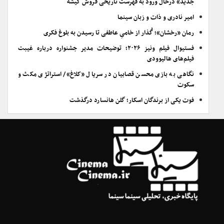
جدید» درحال ورود به فهرست تاریخی فروش گیشه
امیر نادری و ذات و زبان سینما
رمان «رخشان»؛ گُذار از خامیِ عاطفی تا رسیدن به بلوغ فکری
فستیوال فیلم ونیز ۲۰۲۶؛ توضیحات مدیر جشنواره درباره غیبت
فیلم‌های هالیوودی
نگاهی به بازی محسن قصابیان در سریال «کلاغ»/ استراتژی مکث و
سکوت
فوت یکی از برندگان اسکار؛ گلن هانسارد درگذشت