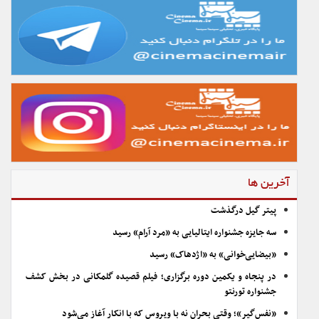
آخرین ها
پیتر گیل درگذشت
سه جایزه جشنواره ایتالیایی به «مرد آرام» رسید
«بیضایی‌خوانی» به «اژدهاک» رسید
در پنجاه و یکمین دوره برگزاری؛ فیلم قصیده گلمکانی در بخش کشف
جشنواره تورنتو
«نفس‌گیر»؛ وقتی بحران نه با ویروس که با انکار آغاز می‌شود