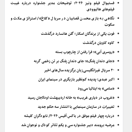
فستیوال فیلم ونیز ۲۰۲۶؛ توضیحات مدیر جشنواره درباره غیبت
فیلم‌های هالیوودی
نگاهی به بازی محسن قصابیان در سریال «کلاغ»/ استراتژی مکث و
سکوت
فوت یکی از برندگان اسکار؛ گلن هانسارد درگذشت
کاوه کاویان درگذشت
«روسری آبی»؛ فرا رفتن از چارچوب بسته
«جای دندان پلنگ»؛ جای دندان پلنگ بر تن زخمی گربه
۲۰ سریال غیرانگلیسی‌زبان برگزیده سال‌های اخیر
اکبر عبدی؛ پدیده کم‌نظیر بازیگری در سینمای ایران
«سامی» به ایتالیا می‌رود
«غروب در دیاری غریب» به خانه اردیبهشت اودلاجان رسید
تغییرات در سازمان سینمایی با انتشار سه حکم جدید
درباره چهار فیلم موفق در باکس آفیس ۲۰۲۶/ نابودگران کلیشه
مرضیه برومند دبیر جشنواره سی و یکم تئاتر کودک و نوجوان شد