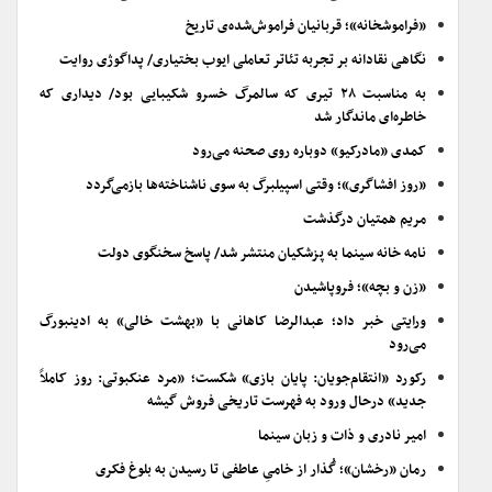
«فراموشخانه»؛ قربانیان فراموش‌شده‌ی تاریخ
نگاهی نقادانه بر تجربه تئاتر تعاملی ایوب بختیاری/ پداگوژی روایت
به مناسبت ۲۸ تیری که سالمرگ خسرو شکیبایی بود/ دیداری که
خاطره‌ای ماندگار شد
کمدی «مادرکیو» دوباره روی صحنه می‌رود
«روز افشاگری»؛ وقتی اسپیلبرگ به سوی ناشناخته‌ها بازمی‌گردد
مریم همتیان درگذشت
نامه خانه سینما به پزشکیان منتشر شد/ پاسخ سخنگوی دولت
«زن و بچه»؛ فروپاشیدن
ورایتی خبر داد؛ عبدالرضا کاهانی با «بهشت خالی» به ادینبورگ
می‌رود
رکورد «انتقام‌جویان: پایان بازی» شکست؛ «مرد عنکبوتی: روز کاملاً
جدید» درحال ورود به فهرست تاریخی فروش گیشه
امیر نادری و ذات و زبان سینما
رمان «رخشان»؛ گُذار از خامیِ عاطفی تا رسیدن به بلوغ فکری