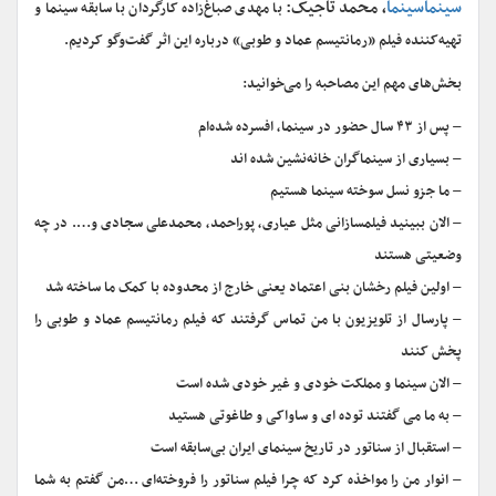
سینماسینما
، محمد تاجیک:
با مهدی صباغ‌زاده کارگردان با سابقه سینما و
تهیه‌کننده فیلم «رمانتیسم عماد و طوبی» درباره این اثر گفت‌وگو کردیم.
بخش‌های مهم این مصاحبه را می‌خوانید:
– پس از ۴۳ سال حضور در سینما، افسرده شده‌ام
– بسیاری از سینماگران خانه‌نشین شده اند
– ما جزو نسل سوخته سینما هستیم
– الان ببینید فیلمسازانی مثل عیاری، پوراحمد، محمدعلی سجادی و…. در چه
وضعیتی هستند
– اولین فیلم رخشان بنی اعتماد یعنی خارج از محدوده با کمک ما ساخته شد
– پارسال از تلویزیون با من تماس گرفتند که فیلم رمانتیسم عماد و طوبی را
پخش کنند
– الان سینما و مملکت خودی و غیر خودی شده است
– به ما می گفتند توده ای و ساواکی و طاغوتی هستید
– استقبال از سناتور در تاریخ سینمای ایران بی‌سابقه است
– انوار من را مواخذه کرد که چرا فیلم سناتور را فروخته‌ای …من گفتم به شما