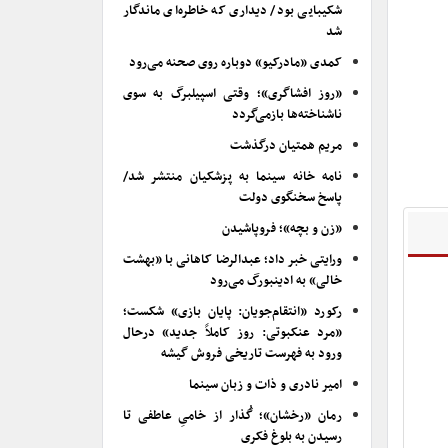
شکیبایی بود/ دیداری که خاطره‌ای ماندگار
شد
کمدی «مادرکیو» دوباره روی صحنه می‌رود
«روز افشاگری»؛ وقتی اسپیلبرگ به سوی
ناشناخته‌ها بازمی‌گردد
مریم همتیان درگذشت
نامه خانه سینما به پزشکیان منتشر شد/
پاسخ سخنگوی دولت
«زن و بچه»؛ فروپاشیدن
ورایتی خبر داد؛ عبدالرضا کاهانی با «بهشت
خالی» به ادینبورگ می‌رود
رکورد «انتقام‌جویان: پایان بازی» شکست؛
«مرد عنکبوتی: روز کاملاً جدید» درحال
ورود به فهرست تاریخی فروش گیشه
امیر نادری و ذات و زبان سینما
رمان «رخشان»؛ گُذار از خامیِ عاطفی تا
رسیدن به بلوغ فکری