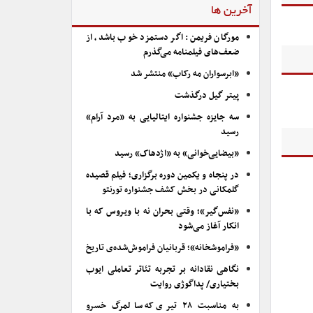
آخرین ها
مورگان فریمن: اگر دستمزد خوب باشد، از
ضعف‌های فیلمنامه می‌گذرم
«ابرسواران مه رکاب» منتشر شد
پیتر گیل درگذشت
سه جایزه جشنواره ایتالیایی به «مرد آرام»
رسید
«بیضایی‌خوانی» به «اژدهاک» رسید
در پنجاه و یکمین دوره برگزاری؛ فیلم قصیده
گلمکانی در بخش کشف جشنواره تورنتو
«نفس‌گیر»؛ وقتی بحران نه با ویروس که با
انکار آغاز می‌شود
«فراموشخانه»؛ قربانیان فراموش‌شده‌ی تاریخ
نگاهی نقادانه بر تجربه تئاتر تعاملی ایوب
بختیاری/ پداگوژی روایت
به مناسبت ۲۸ تیری که سالمرگ خسرو