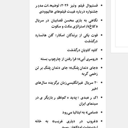
فستیوال فیلم ونیز ۲۰۲۶؛ توضیحات مدیر
جشنواره درباره غیبت فیلم‌های هالیوودی
نگاهی به بازی محسن قصابیان در سریال
«کلاغ»/ استراتژی مکث و سکوت
فوت یکی از برندگان اسکار؛ گلن هانسارد
درگذشت
کاوه کاویان درگذشت
«روسری آبی»؛ فرا رفتن از چارچوب بسته
«جای دندان پلنگ»؛ جای دندان پلنگ بر تن
زخمی گربه
۲۰ سریال غیرانگلیسی‌زبان برگزیده سال‌های
اخیر
اکبر عبدی؛ پدیده کم‌نظیر بازیگری در
سینمای ایران
«سامی» به ایتالیا می‌رود
«غروب در دیاری غریب» به خانه
اردیبهشت اودلاجان رسید