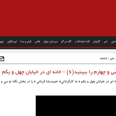
صلی
خبر
گزارش
نقد / یادداشت
گفت و گو
سینمای جهان
عکس
فیلم و صدا
نوستالژی
چهره
بر : 9601
) – خانه ای در خیابان چهل و یکم
نه ای در خیابان چهل و یکم ” به کارگردانی” حمیدرضا قربانی ” را در بخش نگاه نو سی و