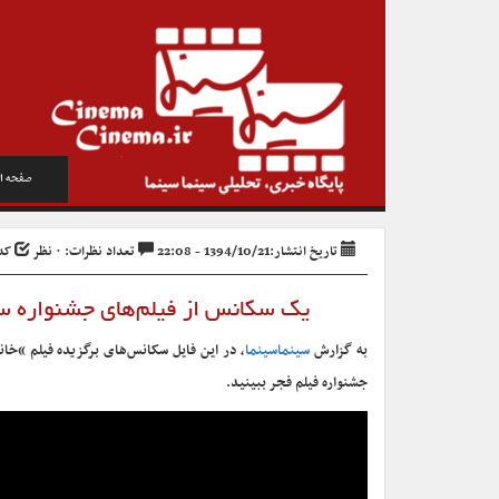
صفحه ا
تاریخ انتشار:1394/10/21 - 22:08
تعداد نظرات: ۰ نظر
کد خ
یک سکانس از فیلم‌های جشنواره سی و چهارم را ببینید(۶
به گزارش
سینماسینما
، در این فایل سکانس‌های برگزیده فیلم “خا
جشنواره فیلم فجر ببینید.
نمایشگر
ویدیو