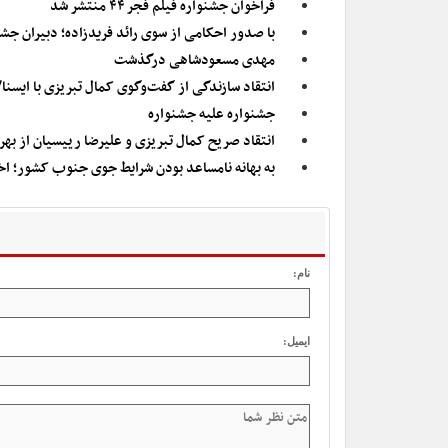
فراخوان جشنواره فیلم فجر ۴۴ منتشر شد
با صدور احکامی از سوی رائد فریدزاده؛ دبیران جش
مهدی مسعودشاهی درگذشت
انتقاد سازندگی از گفت‌وگوی کمال تبریزی با ایسن
جشنواره علیه جشنواره
انتقاد صریح کمال تبریزی و علیرضا رییسیان از بهرا
به بهانه نامساعد بودن شرایط جوی جنوب کشور؛ اختتامیه تجلی اراده م
نام:
ایمیل: