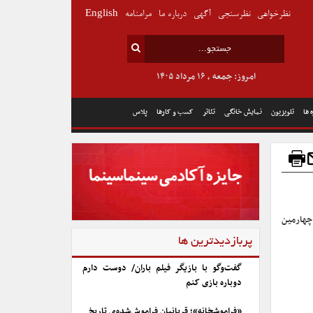
نظرخواهی
نظرسنجی
آگهی
درباره ما
مرامنامه
English
امروز: جمعه , ۱۶ مرداد ۱۴۰۵
 ها
تلویزیون
نمایش خانگی
تئاتر
کسب و کارها
پلاس
 چهارمین
پربازدیدترین ها
گفت‌وگو با بازیگر فیلم باران/ دوست دارم
دوباره بازی کنم
«فراموشخانه»؛ قربانیان فراموش‌شده‌ی تاریخ