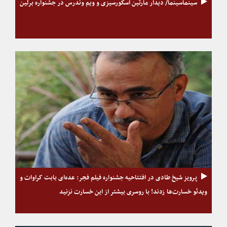
سینماسینما/ دیدار مارتین اسکورسیزی و ویم وندرس در جشنواره برلین
پرویز شیخ طادی در افتتاحیه جشنواره فیلم فجر: عده‌ای بابت کراوات و
ویدئو خسارت‌ها زدند! با روسری بیشتر از این خسارت نزنید