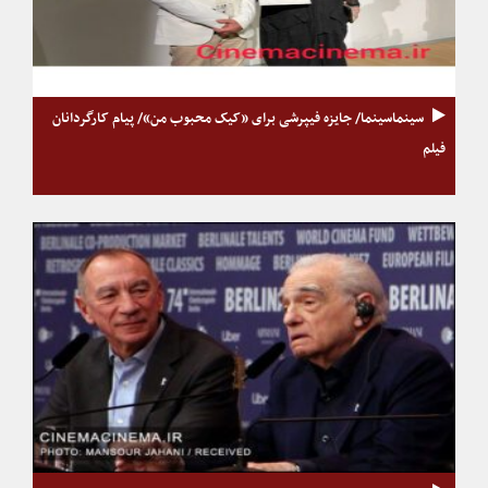
سینماسینما/ جایزه فیپرشی برای «کیک محبوب من»/ پیام کارگردانان
فیلم