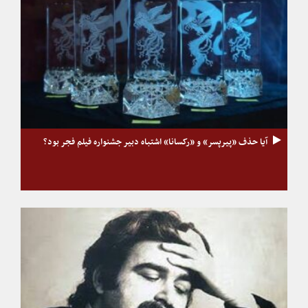
آیا حذف «پیرپسر» و «رکسانا» اشتباه دبیر جشنواره فیلم فجر بود؟