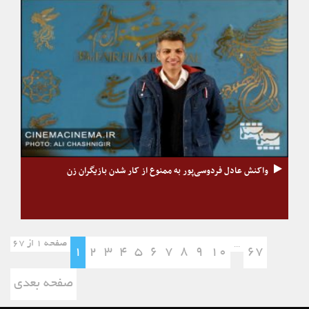
واکنش عادل فردوسی‌پور به ممنوع از کار شدن بازیگران زن
صفحه 1 از 67
...
1
2
3
4
5
6
7
8
9
10
67
صفحه بعدی