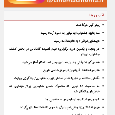
آخرین ها
پیتر گیل درگذشت
سه جایزه جشنواره ایتالیایی به «مرد آرام» رسید
«بیضایی‌خوانی» به «اژدهاک» رسید
در پنجاه و یکمین دوره برگزاری؛ فیلم قصیده گلمکانی در بخش کشف
جشنواره تورنتو
«نفس‌گیر»؛ وقتی بحران نه با ویروس که با انکار آغاز می‌شود
«فراموشخانه»؛ قربانیان فراموش‌شده‌ی تاریخ
نگاهی نقادانه بر تجربه تئاتر تعاملی ایوب بختیاری/ پداگوژی روایت
به مناسبت ۲۸ تیری که سالمرگ خسرو شکیبایی بود/ دیداری که
خاطره‌ای ماندگار شد
کمدی «مادرکیو» دوباره روی صحنه می‌رود
«روز افشاگری»؛ وقتی اسپیلبرگ به سوی ناشناخته‌ها بازمی‌گردد