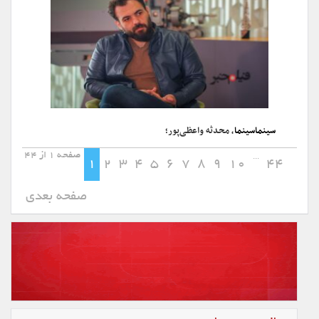
سینماسینما
، محدثه واعظی‌پور؛
صفحه 1 از 44
...
1
2
3
4
5
6
7
8
9
10
44
صفحه بعدی