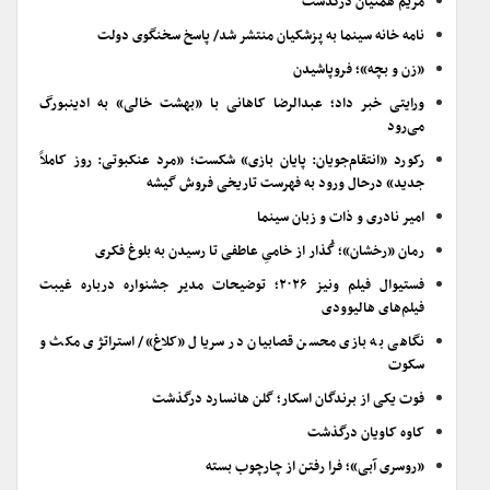
مریم همتیان درگذشت
نامه خانه سینما به پزشکیان منتشر شد/ پاسخ سخنگوی دولت
«زن و بچه»؛ فروپاشیدن
ورایتی خبر داد؛ عبدالرضا کاهانی با «بهشت خالی» به ادینبورگ
می‌رود
رکورد «انتقام‌جویان: پایان بازی» شکست؛ «مرد عنکبوتی: روز کاملاً
جدید» درحال ورود به فهرست تاریخی فروش گیشه
امیر نادری و ذات و زبان سینما
رمان «رخشان»؛ گُذار از خامیِ عاطفی تا رسیدن به بلوغ فکری
فستیوال فیلم ونیز ۲۰۲۶؛ توضیحات مدیر جشنواره درباره غیبت
فیلم‌های هالیوودی
نگاهی به بازی محسن قصابیان در سریال «کلاغ»/ استراتژی مکث و
سکوت
فوت یکی از برندگان اسکار؛ گلن هانسارد درگذشت
کاوه کاویان درگذشت
«روسری آبی»؛ فرا رفتن از چارچوب بسته