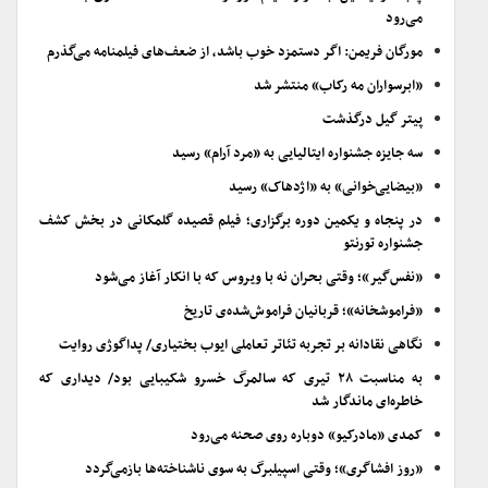
می‌رود
مورگان فریمن: اگر دستمزد خوب باشد، از ضعف‌های فیلمنامه می‌گذرم
«ابرسواران مه رکاب» منتشر شد
پیتر گیل درگذشت
سه جایزه جشنواره ایتالیایی به «مرد آرام» رسید
«بیضایی‌خوانی» به «اژدهاک» رسید
در پنجاه و یکمین دوره برگزاری؛ فیلم قصیده گلمکانی در بخش کشف
جشنواره تورنتو
«نفس‌گیر»؛ وقتی بحران نه با ویروس که با انکار آغاز می‌شود
«فراموشخانه»؛ قربانیان فراموش‌شده‌ی تاریخ
نگاهی نقادانه بر تجربه تئاتر تعاملی ایوب بختیاری/ پداگوژی روایت
به مناسبت ۲۸ تیری که سالمرگ خسرو شکیبایی بود/ دیداری که
خاطره‌ای ماندگار شد
کمدی «مادرکیو» دوباره روی صحنه می‌رود
«روز افشاگری»؛ وقتی اسپیلبرگ به سوی ناشناخته‌ها بازمی‌گردد