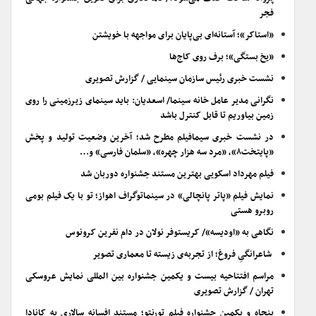
فجر
«استاکر»؛ آستانه‌ای بی‌پایان برای مواجهه با خویشتن
«یخ بستگی»؛ برف روی کاج‌ها
نشست خبری رئیس سازمان سینمایی / گزارش تصویری
نگرانی مدیر عامل خانه سینما/ اسعدیان: باید سینمای زیرزمینی را روی
زمین بیاوریم تا قابل کنترل باشد
در نشست خبری سیمافیلم مطرح شد؛ آخرین وضعیت تولید و پخش
«پایتخت۸»، «مرد سه هزار چهره»، «سلمان فارسی» و…
فیلم مهرداد اسکویی بهترین مستند جشنواره دوربان شد
نمایش فیلم «پاتر پانچالی» در سینماتوگراف اهواز؛ تو با یک فیلم بومی
روبرو هستی
نگاهی به «اودیسه»/ کریستوفر نولان در دام نفرین کرونوس
شاعرانگیِ فروغ؛ از تجربه‌ی زیسته تا معماری تصویر
مراسم افتتاحیه بیست و یکمین جشنواره بین المللی نمایش عروسکی
تهران / گزارش تصویری
پنجاه و یکمین جشنواره فیلم تورنتو؛ مستند افسانه سالاری به کانادا