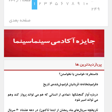
صفحه 1 از 249
...
1
2
3
4
5
6
7
8
9
10
249
صفحه بعدی
پربازدیدترین ها
«استخر»؛ خواستن یا نخواستن؟
«فراموشخانه»؛ قربانیان فراموش‌شده‌ی تاریخ
درباره آواز گنجشکها :نمادی از انسانی که هم می تواند پرواز کند وهم
می تواند اسیر شود
تاریخچه سریال‌های ماه رمضان از ابتدا تاکنون/ در دهه هشتاد ۴۰ سریال