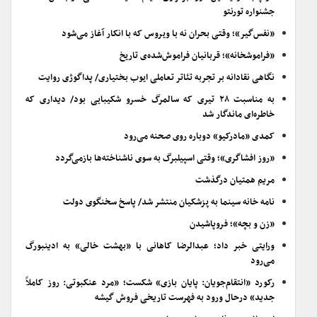
جشنواره تورنتو
«نفس‌گیر»؛ وقتی بحران نه با ویروس که با انکار آغاز می‌شود
«فراموشخانه»؛ قربانیان فراموش‌شده‌ی تاریخ
نگاهی نقادانه بر تجربه تئاتر تعاملی ایوب بختیاری/ پداگوژی روایت
به مناسبت ۲۸ تیری که سالمرگ خسرو شکیبایی بود/ دیداری که
خاطره‌ای ماندگار شد
کمدی «مادرکیو» دوباره روی صحنه می‌رود
«روز افشاگری»؛ وقتی اسپیلبرگ به سوی ناشناخته‌ها بازمی‌گردد
مریم همتیان درگذشت
نامه خانه سینما به پزشکیان منتشر شد/ پاسخ سخنگوی دولت
«زن و بچه»؛ فروپاشیدن
ورایتی خبر داد؛ عبدالرضا کاهانی با «بهشت خالی» به ادینبورگ
می‌رود
رکورد «انتقام‌جویان: پایان بازی» شکست؛ «مرد عنکبوتی: روز کاملاً
جدید» درحال ورود به فهرست تاریخی فروش گیشه