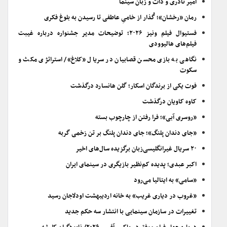
امیر نادری و ذات و زبان سینما
رمان «رخشان»؛ گُذار از خامیِ عاطفی تا رسیدن به بلوغ فکری
فستیوال فیلم ونیز ۲۰۲۶؛ توضیحات مدیر جشنواره درباره غیبت
فیلم‌های هالیوودی
نگاهی به بازی محسن قصابیان در سریال «کلاغ»/ استراتژی مکث و
سکوت
فوت یکی از برندگان اسکار؛ گلن هانسارد درگذشت
کاوه کاویان درگذشت
«روسری آبی»؛ فرا رفتن از چارچوب بسته
«جای دندان پلنگ»؛ جای دندان پلنگ بر تن زخمی گربه
۲۰ سریال غیرانگلیسی‌زبان برگزیده سال‌های اخیر
اکبر عبدی؛ پدیده کم‌نظیر بازیگری در سینمای ایران
«سامی» به ایتالیا می‌رود
«غروب در دیاری غریب» به خانه اردیبهشت اودلاجان رسید
تغییرات در سازمان سینمایی با انتشار سه حکم جدید