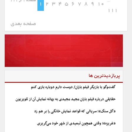
صفحه 1 از 111
...
1
2
3
4
5
6
7
8
9
10
111
صفحه بعدی
پربازدیدترین ها
گفت‌وگو با بازیگر فیلم باران/ دوست دارم دوباره بازی کنم
حقایقی درباره فیلم باران مجید مجیدی به بهانه نمایش آن از تلویزیون
«گل سنگ»؛ سریالی که قواعد نمایش خانگی را بر هم زد
«غریزه»؛ وقتی همچون تبعیدی از شهر خود می‌گریزی