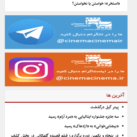
«استخر»؛ خواستن یا نخواستن؟
آخرین ها
پیتر گیل درگذشت
سه جایزه جشنواره ایتالیایی به «مرد آرام» رسید
«بیضایی‌خوانی» به «اژدهاک» رسید
در پنجاه و یکمین دوره برگزاری؛ فیلم قصیده گلمکانی در بخش کشف