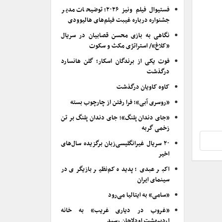
فستیوال فیلم ونیز ۲۰۲۶؛ توضیحات مدیر
جشنواره درباره غیبت فیلم‌های هالیوودی
نگاهی به بازی محسن قصابیان در سریال
«کلاغ»/ استراتژی مکث و سکوت
فوت یکی از برندگان اسکار؛ گلن هانسارد
درگذشت
کاوه کاویان درگذشت
«روسری آبی»؛ فرا رفتن از چارچوب بسته
«جای دندان پلنگ»؛ جای دندان پلنگ بر تن
زخمی گربه
۲۰ سریال غیرانگلیسی‌زبان برگزیده سال‌های
اخیر
اکبر عبدی؛ پدیده کم‌نظیر بازیگری در
سینمای ایران
«سامی» به ایتالیا می‌رود
«غروب در دیاری غریب» به خانه
اردیبهشت اودلاجان رسید