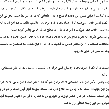
حاتمی که این روزها در حال اکران در سینماهای کشور است و جزو آثاری است که بناب
مان سینمایی و سازمان صداوسیما قرار بود از ظرفیت پخش تیزرهای رایگان از تلویزیون بهره‌
اره کیفیت اجرایی شدن این وعده توضیح داد: از آنجایی که ما در شرایط بسیار بحرانی تن 
 تمام تلاش خود را می‌کنند تا از حمایت‌های لازم برخوردار باشیم. واقعیت هم این است ک
زمینه بسیار خوب عمل می‌کند و تیزرهای ما را در سطح بسیار خوبی پخش کرده است.
سینمایی افزود: به نظرم تلویزیون تا به اینجا وظیفه خود را به نحو احسن انجام داده است
ز مخاطب هستند و از این منظر کمکی به فیلم‌های در حال اکران شده و ما همچنان در وضعی
ت مناسبی در اکران نداریم.
 سینمای کودک از سرمایه‌های چندان غنی برخوردار نیست و امیدواریم سازمان سینمایی د
 باشد.
ی پخش رایگان تیزرهای تبلیغاتی از تلویزیون هم گفت: از نظر تعداد تیزرهایی که به هر ف
ان این جزئیات است اما تا جایی که اطلاع دارم هم تعداد تیزرها قابل قبول است و هم در 
ست. معتقدم در حال حاضر تیزرهای تلویزیونی به اندازه کافی در اختیار فیلم‌ها قرار د
اریم در این زمینه اتفاقی رخ بدهد.