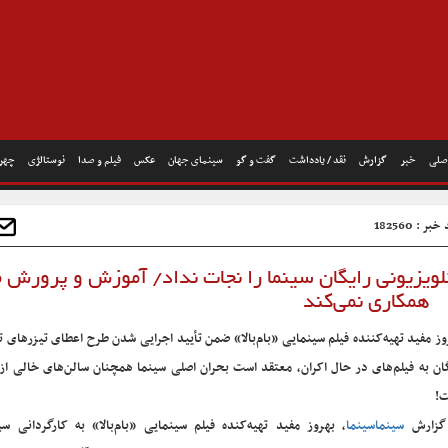
صلی
خبر
گزارش
نقد / یادداشت
گفت و گو
سینمای جهان
عکس
فیلم و صدا
نوستالژی
چهره
بر : 182560
 تلویزیونی رایگان سینما را نجات نداد/ آموزش و پرورش مط
همکاری نمی‌کند
وز مفید تهیه‌کننده فیلم سینمایی «بام‌بالا» ضمن تأیید اجرایی شدن طرح اعطای تیزرهای ت
گان به فیلم‌های در حال اکران، معتقد است بحران اصلی سینما همچنان سالن‌های خالی ا
!
گزارش
سینماسینما
، بهروز مفید تهیه‌کنده فیلم سینمایی «بام‌بالا» به کارگردانی س