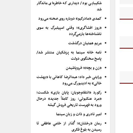
شکیبایی بود/ دیداری که خاطره‌ای ماندگار
شد
کمدی «مادرکیو» دوباره روی صحنه می‌رود
«روز افشاگری»؛ وقتی اسپیلبرگ به سوی
ناشناخته‌ها بازمی‌گردد
مریم همتیان درگذشت
نامه خانه سینما به پزشکیان منتشر شد/
پاسخ سخنگوی دولت
«زن و بچه»؛ فروپاشیدن
ورایتی خبر داد؛ عبدالرضا کاهانی با «بهشت
خالی» به ادینبورگ می‌رود
رکورد «انتقام‌جویان: پایان بازی» شکست؛
«مرد عنکبوتی: روز کاملاً جدید» درحال
ورود به فهرست تاریخی فروش گیشه
امیر نادری و ذات و زبان سینما
رمان «رخشان»؛ گُذار از خامیِ عاطفی تا
رسیدن به بلوغ فکری