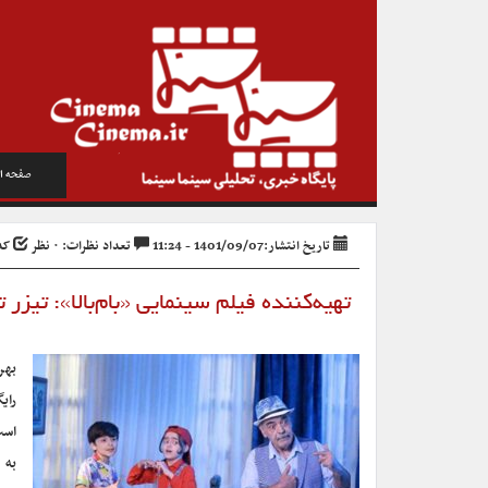
صفحه ا
تاریخ انتشار:1401/09/07 - 11:24
تعداد نظرات: ۰ نظر
کد خ
تهیه‌کننده فیلم سینمایی «بام‌بالا»: تیزر
بهر
رای
است
به 