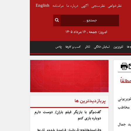
نظرخواهی
نظرسنجی
آگهی
درباره ما
مرامنامه
English
امروز: جمعه , ۱۶ مرداد ۱۴۰۵
 ها
تلویزیون
نمایش خانگی
تئاتر
کسب و کارها
پلاس
لقاً
لویزیونی
پربازدیدترین ها
ز مخاطب
گفت‌وگو با بازیگر فیلم باران/ دوست دارم
دوباره بازی کنم
ید جمال
«فراموشخانه»؛ قربانیان فراموش‌شده‌ی تاریخ