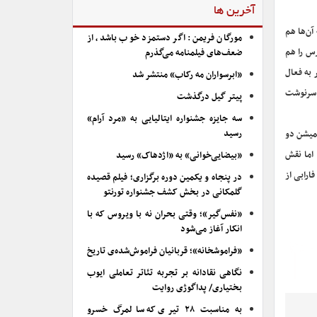
آخرین ها
آن‌ها هم
مورگان فریمن: اگر دستمزد خوب باشد، از
رس را هم
ضعف‌های فیلمنامه می‌گذرم
 به فعال
«ابرسواران مه رکاب» منتشر شد
ه سرنوشت
پیتر گیل درگذشت
سه جایزه جشنواره ایتالیایی به «مرد آرام»
رسید
یمیشن دو
 اما نقش
«بیضایی‌خوانی» به «اژدهاک» رسید
ارابی از
در پنجاه و یکمین دوره برگزاری؛ فیلم قصیده
گلمکانی در بخش کشف جشنواره تورنتو
«نفس‌گیر»؛ وقتی بحران نه با ویروس که با
انکار آغاز می‌شود
«فراموشخانه»؛ قربانیان فراموش‌شده‌ی تاریخ
نگاهی نقادانه بر تجربه تئاتر تعاملی ایوب
بختیاری/ پداگوژی روایت
به مناسبت ۲۸ تیری که سالمرگ خسرو