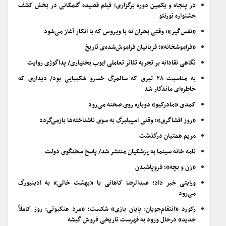
در پنجاه و یکمین دوره برگزاری؛ فیلم قصیده گلمکانی در بخش کشف
جشنواره تورنتو
«نفس‌گیر»؛ وقتی بحران نه با ویروس که با انکار آغاز می‌شود
«فراموشخانه»؛ قربانیان فراموش‌شده‌ی تاریخ
نگاهی نقادانه بر تجربه تئاتر تعاملی ایوب بختیاری/ پداگوژی روایت
به مناسبت ۲۸ تیری که سالمرگ خسرو شکیبایی بود/ دیداری که
خاطره‌ای ماندگار شد
کمدی «مادرکیو» دوباره روی صحنه می‌رود
«روز افشاگری»؛ وقتی اسپیلبرگ به سوی ناشناخته‌ها بازمی‌گردد
مریم همتیان درگذشت
نامه خانه سینما به پزشکیان منتشر شد/ پاسخ سخنگوی دولت
«زن و بچه»؛ فروپاشیدن
ورایتی خبر داد؛ عبدالرضا کاهانی با «بهشت خالی» به ادینبورگ
می‌رود
رکورد «انتقام‌جویان: پایان بازی» شکست؛ «مرد عنکبوتی: روز کاملاً
جدید» درحال ورود به فهرست تاریخی فروش گیشه