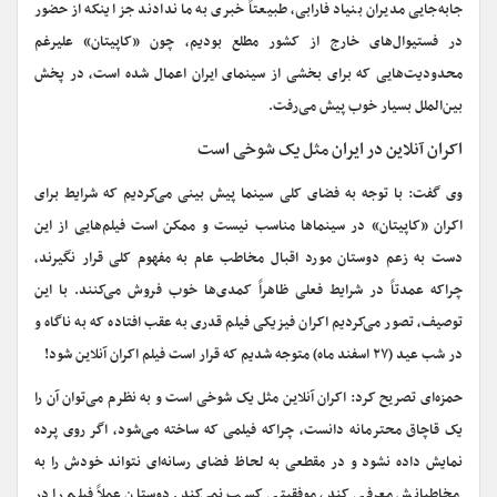
جابه‌جایی مدیران بنیاد فارابی، طبیعتاً خبری به ما ندادند جز اینکه از حضور
در فستیوال‌های خارج از کشور مطلع بودیم، چون «کاپیتان» علیرغم
محدودیت‌هایی که برای بخشی از سینمای ایران اعمال شده است، در پخش
بین‌الملل بسیار خوب پیش می‌رفت.
اکران آنلاین در ایران مثل یک شوخی است
وی گفت: با توجه به فضای کلی سینما پیش بینی می‌کردیم که شرایط برای
اکران «کاپیتان» در سینماها مناسب نیست و ممکن است فیلم‌هایی از این
دست به زعم دوستان مورد اقبال مخاطب عام به مفهوم کلی قرار نگیرند،
چراکه عمدتاً در شرایط فعلی ظاهراً کمدی‌ها خوب فروش می‌کنند. با این
توصیف، تصور می‌کردیم اکران فیزیکی فیلم قدری به عقب افتاده که به ناگاه و
در شب عید (۲۷ اسفند ماه) متوجه شدیم که قرار است فیلم اکران آنلاین شود!
حمزه‌ای تصریح کرد: اکران آنلاین مثل یک شوخی است و به نظرم می‌توان آن را
یک قاچاق محترمانه دانست، چراکه فیلمی که ساخته می‌شود، اگر روی پرده
نمایش داده نشود و در مقطعی به لحاظ فضای رسانه‌ای نتواند خودش را به
مخاطبانش معرفی کند، موفقیتی کسب نمی‌کند. دوستان عملاً فیلم را در