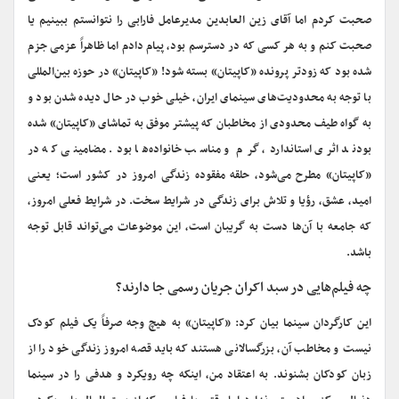
صحبت کردم اما آقای زین العابدین مدیرعامل فارابی را نتوانستم ببینیم یا
صحبت کنم و به هر کسی که در دسترسم بود، پیام دادم اما ظاهراً عزمی جزم
شده بود که زودتر پرونده «کاپیتان» بسته شود! «کاپیتان» در حوزه بین‌المللی
با توجه به محدودیت‌های سینمای ایران، خیلی خوب در حال دیده شدن بود و
به گواه طیف محدودی از مخاطبان که پیشتر موفق به تماشای «کاپیتان» شده
بودند اثری استاندارد، گرم و مناسب خانواده‌ها بود. مضامینی که در
«کاپیتان» مطرح می‌شود، حلقه مفقوده زندگی امروز در کشور است؛ یعنی
امید، عشق، رؤیا و تلاش برای زندگی در شرایط سخت. در شرایط فعلی امروز،
که جامعه با آن‌ها دست به گریبان است، این موضوعات می‌تواند قابل توجه
باشد.
چه فیلم‌هایی در سبد اکران جریان رسمی جا دارند؟
این کارگردان سینما بیان کرد: «کاپیتان» به هیچ وجه صرفاً یک فیلم کودک
نیست و مخاطب آن، بزرگسالانی هستند که باید قصه امروز زندگی خود را از
زبان کودکان بشنوند. به اعتقاد من، اینکه چه رویکرد و هدفی را در سینما