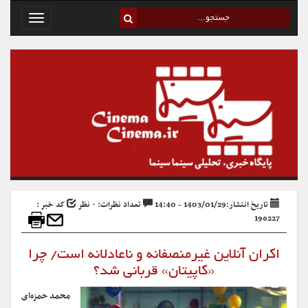
Toggle
avigation
تاریخ انتشار:1403/01/29 - 14:40
تعداد نظرات: ۰ نظر
کد خبر :
196227
اکران آنلاین غیرمنصفانه و ناعادلانه است/ چرا
«کاپیتان» قربانی شد؟
محمد حمزه‌ای