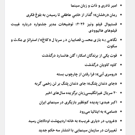
امیر نادری و ذات و زبان سینما
رمان «رخشان»؛ گُذار از خامیِ عاطفی تا رسیدن به بلوغ فکری
فستیوال فیلم ونیز ۲۰۲۶؛ توضیحات مدیر جشنواره درباره غیبت
فیلم‌های هالیوودی
نگاهی به بازی محسن قصابیان در سریال «کلاغ»/ استراتژی مکث و
سکوت
فوت یکی از برندگان اسکار؛ گلن هانسارد درگذشت
کاوه کاویان درگذشت
«روسری آبی»؛ فرا رفتن از چارچوب بسته
«جای دندان پلنگ»؛ جای دندان پلنگ بر تن زخمی گربه
۲۰ سریال غیرانگلیسی‌زبان برگزیده سال‌های اخیر
اکبر عبدی؛ پدیده کم‌نظیر بازیگری در سینمای ایران
«سامی» به ایتالیا می‌رود
«غروب در دیاری غریب» به خانه اردیبهشت اودلاجان رسید
تغییرات در سازمان سینمایی با انتشار سه حکم جدید