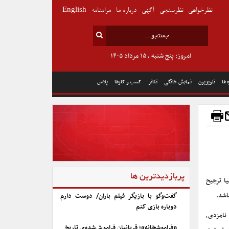
نظرخواهی
نظرسنجی
آگهی
درباره ما
مرامنامه
English
امروز: پنج شنبه , ۱۵ مرداد ۱۴۰۵
 ها
تلویزیون
نمایش خانگی
تئاتر
کسب و کارها
پلاس
پربازدیدترین ها
ا ترجیح
اشد.
گفت‌وگو با بازیگر فیلم باران/ دوست دارم
دوباره بازی کنم
در این میان اما تنها یک فیلم جایزه بهترین فیلم را برد و آن «مجمع کاردینال‌ها» بود که با ۱۱ نامزدی،
«فراموشخانه»؛ قربانیان فراموش‌شده‌ی تاریخ