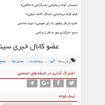
انیمیشن کوتاه بریتانیایی: «سرگردانی تا شگفتی»
فیلم کوتاه بریتانیایی: «سنگ، کاغذ، قیچی»
جایزه بازیگر نوظهور (با رأی عمومی): دیوید جانسون
منبع: خبرگزاری مهر به نقل از ورایتی
برچسب‌ها:
,
,
,
آنورا
بروتالیست
جوایز بفتا
مجمع 
اشتراگ گذاری در شبکه های اجتماعی
لینک کوتاه