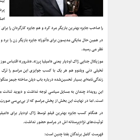
بیش
را صاحب جایزه بهترین بازیگر مرد کرد و هم جایزه کارگردان را برای 
در همین حال مایکی مدیسون برای «آنورا» جایزه بازیگر زن را برد 
نظر می رسید.
موزیکال جنایی ژاک اودیار یعنی «امیلیا پرز»، «شرور» اقتباس م
تخیلی دنی ویلنوو هم هر یک با کسب جوایزی این مراسم را ترک کر
زندگی‌نامه‌ای بسیار تحسین‌شده درباره باب دیلن ساخته جیمز منگولد با وجود ۶ نامزدی، دست خال
این رویداد چندان به مسایل سیاسی توجه نداشت و دیوید تنانت مج
است، اما در نهایت این بخش از پخش مراسم که از بی‌بی‌سی صورت
در هنگام کسب جایزه بهترین فیلم توسط ژاک اودیار برای «امیلیا 
توئیت‌های نژادپرستانه اش در مراسم حضور نداشت.
فهرست کامل برندگان بفتا چنین است: