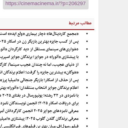
مطالب مرتبط
«مجمع کاردینال‌ها» دچار بیماری «ولع ایده» است
پس از کسب جایزه بهترین بازیگر زن در اسکار ۲۰۲۵/ پیام مایکی مدیسون ستاره «آنورا»، به دمی مور: «عاشقشم»
دشواری‌های سینمای مستقل از دید کارگردان «آنور
با پیشتازی «آنورا» در جوایز؛ برندگان جوایز اسپر
از دنیای عجیب، اما نه چندان عجیب سینما/ کارگردا
«شوگان» بیشترین جایزه را گرفت؛ اعلام برندگان ان
پس از حذف از اسکار؛ بازیگر جنجالی «امیلیا پرز» 
اعلام برندگان جوایز انتخاب منتقدان؛ «آنورا» بهترین فیل
با نامزدی در ۳۲ رشته؛ یونیورسال در بفتای ۲۰۲۵ درخشید
برای دریافت اسکار ۲۰۲۵؛ انجمن نویسندگان نامزدهای بهترین فیلمنامه را معرفی کرد
معرفی نامزدهای جوایز ۲۰۲۵ انجمن کارگردانان آمریکا
معرفی برندگان گلدن گلوب ۲۰۲۵؛ پیشتازی «امیلیا پرز» با ۴ جایزه/ بردی کوربت بهترین کارگردان شد
فیلم رسول‌اف میان بهترین فیلم‌های غیرانگلیسی/ ا