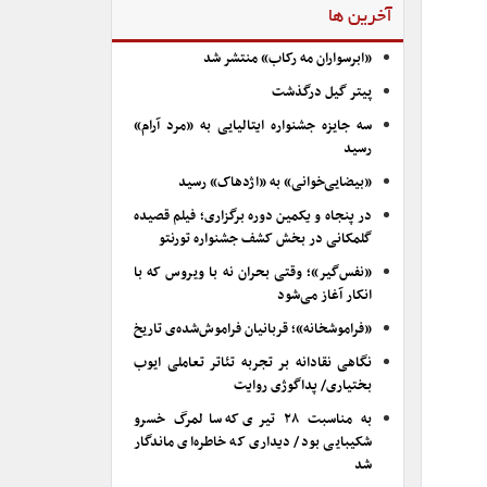
آخرین ها
«ابرسواران مه رکاب» منتشر شد
پیتر گیل درگذشت
سه جایزه جشنواره ایتالیایی به «مرد آرام»
رسید
«بیضایی‌خوانی» به «اژدهاک» رسید
در پنجاه و یکمین دوره برگزاری؛ فیلم قصیده
گلمکانی در بخش کشف جشنواره تورنتو
«نفس‌گیر»؛ وقتی بحران نه با ویروس که با
انکار آغاز می‌شود
«فراموشخانه»؛ قربانیان فراموش‌شده‌ی تاریخ
نگاهی نقادانه بر تجربه تئاتر تعاملی ایوب
بختیاری/ پداگوژی روایت
به مناسبت ۲۸ تیری که سالمرگ خسرو
شکیبایی بود/ دیداری که خاطره‌ای ماندگار
شد