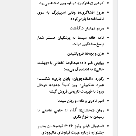
کمدی «مادرکیو» دوباره روی صحنه می‌رود
«روز افشاگری»؛ وقتی اسپیلبرگ به سوی
ناشناخته‌ها بازمی‌گردد
مریم همتیان درگذشت
نامه خانه سینما به پزشکیان منتشر شد/
پاسخ سخنگوی دولت
«زن و بچه»؛ فروپاشیدن
ورایتی خبر داد؛ عبدالرضا کاهانی با «بهشت
خالی» به ادینبورگ می‌رود
رکورد «انتقام‌جویان: پایان بازی» شکست؛
«مرد عنکبوتی: روز کاملاً جدید» درحال
ورود به فهرست تاریخی فروش گیشه
امیر نادری و ذات و زبان سینما
رمان «رخشان»؛ گُذار از خامیِ عاطفی تا
رسیدن به بلوغ فکری
فستیوال فیلم ونیز ۲۰۲۶؛ توضیحات مدیر
جشنواره درباره غیبت فیلم‌های هالیوودی