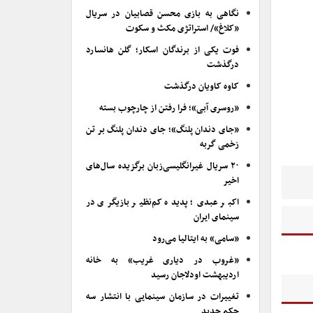
نگاهی به بازی محسن قصابیان در سریال
«کلاغ»/ استراتژی مکث و سکوت
فوت یکی از برندگان اسکار؛ گلن هانسارد
درگذشت
کاوه کاویان درگذشت
«روسری آبی»؛ فرا رفتن از چارچوب بسته
«جای دندان پلنگ»؛ جای دندان پلنگ بر تن
زخمی گربه
۲۰ سریال غیرانگلیسی‌زبان برگزیده سال‌های
اخیر
اکبر عبدی؛ پدیده کم‌نظیر بازیگری در
سینمای ایران
«سامی» به ایتالیا می‌رود
«غروب در دیاری غریب» به خانه
اردیبهشت اودلاجان رسید
تغییرات در سازمان سینمایی با انتشار سه
حکم جدید