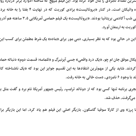
ترین تعداد نامزدی را مال خود کرده بود. این فیلم میهج که ساخته ادوارد برگر درباره ر
پرده واتیکان است، در کنار «بروتالیست» برادی کوربت که در نهایت ۴
اصلی شب آکادمی بریتانیا بودند. «بروتالیست» یک فیلم حماسی
کوربت به ارمغان آورد.
و این در حالی بود که به نظر بسیاری، دمی مور برای «ماده» یک شرط مطمئن برای کسب این 
وزیکال موفق جان ام چو، «یک درد واقعی» جسی آیزنبرگ و «تلماسه: قسمت دوم» دنباله حم
دند. شاید یکی از مهم‌ترین انتقادها به این تقسیم جوایز این بود که «یک ناشناخته کا
ی به خانه رفت.
ری برنامه تنها کسی بود که از دونالد ترامپ، رئیس جمهور آمریکا نام برد و گفت مثل ب
 می‌گرفت، حذف شد.
پرز» وی از کارلا سوفیا گاسکون، بازیگر اصلی این فیلم هم یاد کرد، اما این بازیگر بر