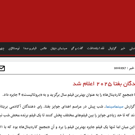
صلی
خبر
گزارش
نقد / یادداشت
گفت و گو
سینمای جهان
عکس
فیلم و صدا
نوستالژی
چهره
 : 206297
فتا ۲۰۲۵ اعلام شد
 «مجمع کاردینال‌ها» را به عنوان بهترین فیلم سال برگزید و به «بروتالیست» ۴ جایزه داد.
گزارش
سینماسینما
، شب پیش در مراسم اهدای جوایز بفتا، رای دهندگان آکادمی بریتانی
ند که تا حد زیادی جوایز را بین فیلم‌های مختلف پخش کنند تا یک فیلم برنده محض شب نب