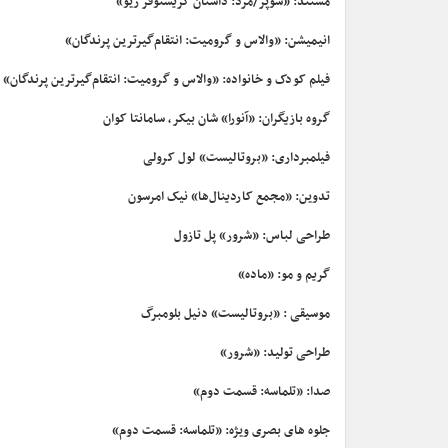
مستند: «سوپر/مرد: داستان کریستوفر ریو»
انیمیشن: «والاس و گرومیت: انتقام‌گیرترین پرندگان»
فیلم کودک و خانواده: «والاس و گرومیت: انتقام‌گیرترین پرندگان»
گروه بازیگران: «آنورا» شان بیکر، سامانتا کوان
فیلمبرداری: «بروتالیست» لول کرولی
تدوین: «مجمع کاردینال‌ها» نیک امرسون
طراحی لباس: «شرور» پل تازول
گریم و مو: «ماده»
موسیقی : «بروتالیست» دنیل بلومبرگ
طراحی تولید: «شرور»
صدا: «تلماسه: قسمت دوم»
جلوه های بصری ویژه: «تلماسه: قسمت دوم»