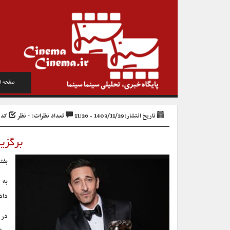
صفحه ا
تاریخ انتشار:1403/11/29 - 11:26
تعداد نظرات: ۰ نظر
کد خبر
برگزیدگان ب
بفتا
به 
داد