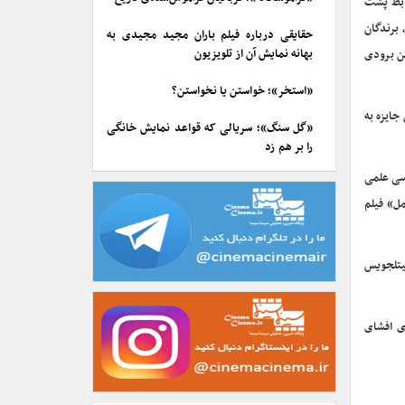
وابط پشت
 بفتا را به خانه برد، برندگان
حقایقی درباره فیلم باران مجید مجیدی به
بهانه نمایش آن از تلویزیون
 آمریکایی ۳.۵ ساعته هم آدرین برودی
«استخر»؛ خواستن یا نخواستن؟
جایزه به
«گل سنگ»؛ سریالی که قواعد نمایش خانگی
را بر هم زد
اسی علمی
مل» فیلم
یتلجویس
ای افشای