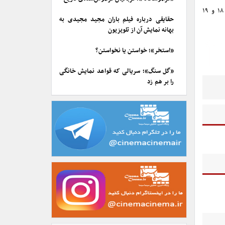
elightra.ir/mciesport است و اختتامیه و مسابقات نهایی هر سه بازی نیز در روزهای ۱۸ و ۱۹
حقایقی درباره فیلم باران مجید مجیدی به
بهانه نمایش آن از تلویزیون
«استخر»؛ خواستن یا نخواستن؟
«گل سنگ»؛ سریالی که قواعد نمایش خانگی
را بر هم زد