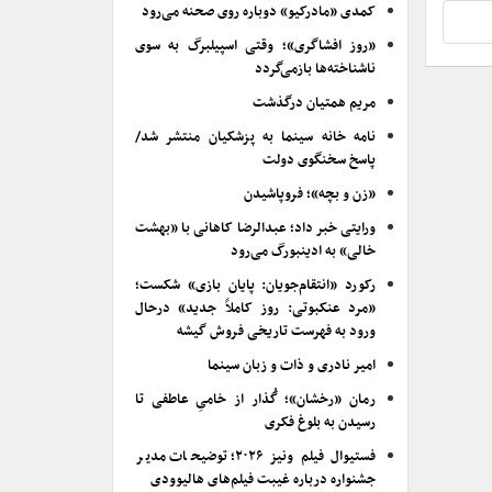
کمدی «مادرکیو» دوباره روی صحنه می‌رود
«روز افشاگری»؛ وقتی اسپیلبرگ به سوی
ناشناخته‌ها بازمی‌گردد
مریم همتیان درگذشت
نامه خانه سینما به پزشکیان منتشر شد/
پاسخ سخنگوی دولت
«زن و بچه»؛ فروپاشیدن
ورایتی خبر داد؛ عبدالرضا کاهانی با «بهشت
خالی» به ادینبورگ می‌رود
رکورد «انتقام‌جویان: پایان بازی» شکست؛
«مرد عنکبوتی: روز کاملاً جدید» درحال
ورود به فهرست تاریخی فروش گیشه
امیر نادری و ذات و زبان سینما
رمان «رخشان»؛ گُذار از خامیِ عاطفی تا
رسیدن به بلوغ فکری
فستیوال فیلم ونیز ۲۰۲۶؛ توضیحات مدیر
جشنواره درباره غیبت فیلم‌های هالیوودی