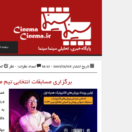
صفحه ا
تاریخ انتشار:1401/12/08 - 19:37
تعداد نظرات: ۰ نظر
کد خب
برگزاری مسابقات انتخابی تیم 
همر
ورز
به 
Efootball ،Fifa و