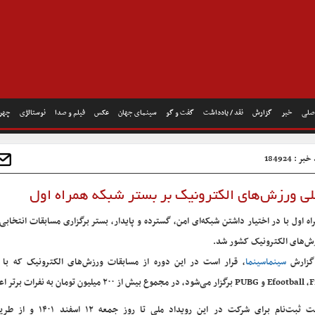
صلی
خبر
گزارش
نقد / یادداشت
گفت و گو
سینمای جهان
عکس
فیلم و صدا
نوستالژی
چهره
ر : 184924
ملی ورزش‌های الکترونیک بر بستر شبکه همراه اول
اه اول با در اختیار داشتن شبکه‌ای امن، گسترده و پایدار، بستر برگزاری مسابقات انتخابی
ش‌های الکترونیک کشور شد.
گزارش
سینماسینما
، قرار است در این دوره از مسابقات ورزش‌های الکترونیک که با 
 PUBG برگزار می‌شود، در مجموع بیش از ۲۰۰ میلیون تومان به نفرات برتر اعطا شود.
مهلت ثبت‌نام برای شرکت در این رویداد ملی تا ر