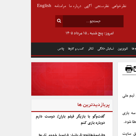
نظرخواهی
نظرسنجی
آگهی
درباره ما
مرامنامه
English
امروز: پنج شنبه , ۱۵ مرداد ۱۴۰۵
 ها
تلویزیون
نمایش خانگی
تئاتر
کسب و کارها
پلاس
 تیم ملی
پربازدیدترین ها
سه بازی
گفت‌وگو با بازیگر فیلم باران/ دوست دارم
دوباره بازی کنم
وز جمعه ۱۲ اسفند ۱۴۰۱ و از طریق سایت
«فراموشخانه»؛ قربانیان فراموش‌شده‌ی تاریخ