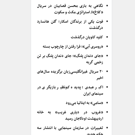
نگاهی به بازی محسن قصابیان در سریال
«کلاغ»/ استراتژی مکث و سکوت
فوت یکی از برندگان اسکار؛ گلن هانسارد
درگذشت
کاوه کاویان درگذشت
«روسری آبی»؛ فرا رفتن از چارچوب بسته
«جای دندان پلنگ»؛ جای دندان پلنگ بر تن
زخمی گربه
۲۰ سریال غیرانگلیسی‌زبان برگزیده سال‌های
اخیر
اکبر عبدی؛ پدیده کم‌نظیر بازیگری در
سینمای ایران
«سامی» به ایتالیا می‌رود
«غروب در دیاری غریب» به خانه
اردیبهشت اودلاجان رسید
تغییرات در سازمان سینمایی با انتشار سه
حکم جدید