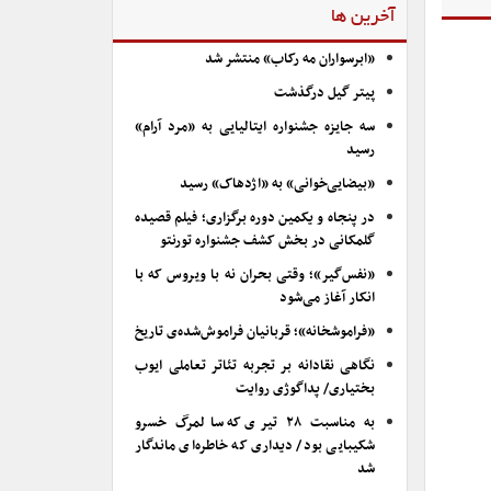
آخرین ها
«ابرسواران مه رکاب» منتشر شد
پیتر گیل درگذشت
سه جایزه جشنواره ایتالیایی به «مرد آرام»
رسید
«بیضایی‌خوانی» به «اژدهاک» رسید
در پنجاه و یکمین دوره برگزاری؛ فیلم قصیده
گلمکانی در بخش کشف جشنواره تورنتو
«نفس‌گیر»؛ وقتی بحران نه با ویروس که با
انکار آغاز می‌شود
«فراموشخانه»؛ قربانیان فراموش‌شده‌ی تاریخ
نگاهی نقادانه بر تجربه تئاتر تعاملی ایوب
بختیاری/ پداگوژی روایت
به مناسبت ۲۸ تیری که سالمرگ خسرو
شکیبایی بود/ دیداری که خاطره‌ای ماندگار
شد