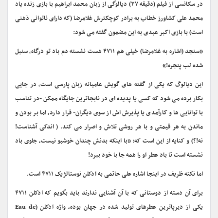
در سکانسی از فیلم (دقیقه ۳۷) دیالوگی از زبان محمد ابراهیم با بازی زنده یاد
محمد علی کشاورز خطاب به برادر کوچکترش غلامرضا (که دارای ناتوانی ذهنی
است) با بازی اکبر عبدی به این مضمون گفته می شود:
«سنجد (اشاره به غلامرضا) خیلی هم ۴۷۱۱ هست نشسته دم باد تو درگاه، سنبل
شده لب پنجره!»
این دیالوگ که یکی از گفته های گویش عامیانه زبان پارسی است، در جایی
بکار برده می شود که کسی یا پدیده ای در نابجاترین جایگاه ممکن -در تناسب
با توانایی ها و کارآمدی یا پذیرش اش از سوی دیگران- قرار دارد، اما بر بودن و
ماندن به هر قیمتی و با هر روشی تلاش و اصرار می کند. ( اندکی آشناست!
نه!؟) و کنایه از این است که: «با اینکه بدنش چندان خوشبو نیست، جلوی باد
نشسته است تا باد عطر او را همه جا با خود ببرد!
اما نکته ظریف در اینجا اشاره علی حاتمی به ادکلن نوستالژیک ۴۷۱۱ است.
برای آن دسته از دوستانی که با آن آشنایی ندارند باید بگویم که ادکلن ۴۷۱۱
یکی از دیرپاترین عطرهای تولید شده در جهان بوده، واژه ادکلن (Eau de