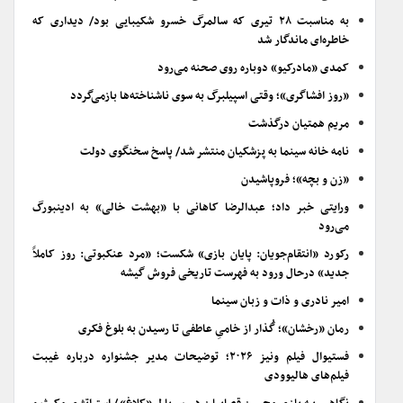
به مناسبت ۲۸ تیری که سالمرگ خسرو شکیبایی بود/ دیداری که
خاطره‌ای ماندگار شد
کمدی «مادرکیو» دوباره روی صحنه می‌رود
«روز افشاگری»؛ وقتی اسپیلبرگ به سوی ناشناخته‌ها بازمی‌گردد
مریم همتیان درگذشت
نامه خانه سینما به پزشکیان منتشر شد/ پاسخ سخنگوی دولت
«زن و بچه»؛ فروپاشیدن
ورایتی خبر داد؛ عبدالرضا کاهانی با «بهشت خالی» به ادینبورگ
می‌رود
رکورد «انتقام‌جویان: پایان بازی» شکست؛ «مرد عنکبوتی: روز کاملاً
جدید» درحال ورود به فهرست تاریخی فروش گیشه
امیر نادری و ذات و زبان سینما
رمان «رخشان»؛ گُذار از خامیِ عاطفی تا رسیدن به بلوغ فکری
فستیوال فیلم ونیز ۲۰۲۶؛ توضیحات مدیر جشنواره درباره غیبت
فیلم‌های هالیوودی