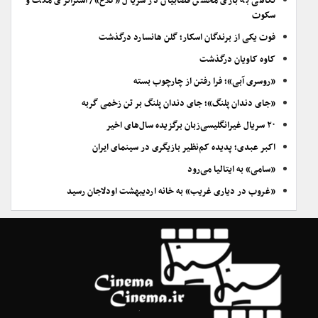
نگاهی به بازی محسن قصابیان در سریال «کلاغ»/ استراتژی مکث و
سکوت
فوت یکی از برندگان اسکار؛ گلن هانسارد درگذشت
کاوه کاویان درگذشت
«روسری آبی»؛ فرا رفتن از چارچوب بسته
«جای دندان پلنگ»؛ جای دندان پلنگ بر تن زخمی گربه
۲۰ سریال غیرانگلیسی‌زبان برگزیده سال‌های اخیر
اکبر عبدی؛ پدیده کم‌نظیر بازیگری در سینمای ایران
«سامی» به ایتالیا می‌رود
«غروب در دیاری غریب» به خانه اردیبهشت اودلاجان رسید