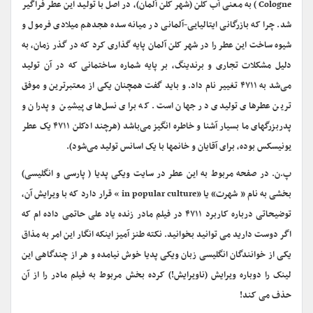
Cologne ) به معنی آب کلن (شهر کلن آلمان)، در اصل با تولید این عطر فراگیر
شد. چرا که بازرگانی ایتالیایی-آلمانی در میانه سده هجدهم میلادی فرمول و
شیوه ساخت این عطر را در شهر کلن آلمان پایه گذاری کرد که در گذر زمان، به
دلیل مشکلات تجاری و برندینگ، بر پایه شماره ساختمانی که در آن تولید
می‌شد به ۴۷۱۱ تغییر نام داد. و باید گفت همچنان یکی از معتبرترین و موفق
ترین عطرهای تولیدی در جهان است. که برای نسل‌های پیشین و پدران و
پدربزرگهای ما بسیار آشنا و خاطره انگیز می‌باشد (هرچند ادکلن ۴۷۱۱ یک عطر
یونیسکس بوده، برای آقایان و خانمها با یک اسانس تولید می‌شود).
پ.ن. در صفحه مربوط به این عطر در سایت ویکی پدیا ( پارسی و انگلیسی)
بخشی به نام « شهرت» یا «in popular culture » قرار دارد که با ویرایش آن،
توضیحاتی درباره کاربرد ۴۷۱۱ در فیلم مادر زنده یاد علی حاتمی داده ام که
اگر دوست دارید می توانید بخوانید. نکته طنز آمیز اینکه انگار این امر به مذاق
یکی از خوانندگان انگلیسی زبان ویکی پدیا خوش نیامده و هر از چندگاهی این
لینک را دوباره ویرایش (ناویرایش!) کرده بخش مربوط به فیلم مادر را از آن
حذف می کند!