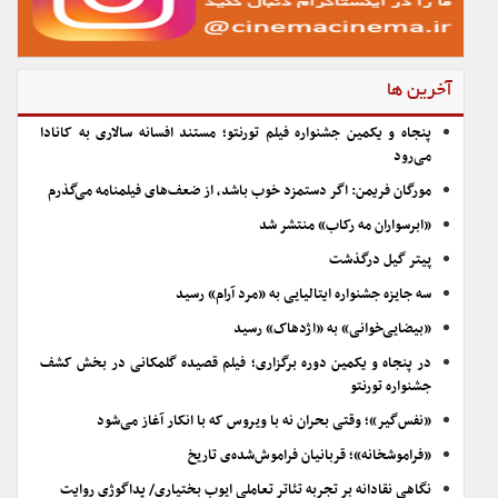
آخرین ها
پنجاه و یکمین جشنواره فیلم تورنتو؛ مستند افسانه سالاری به کانادا
می‌رود
مورگان فریمن: اگر دستمزد خوب باشد، از ضعف‌های فیلمنامه می‌گذرم
«ابرسواران مه رکاب» منتشر شد
پیتر گیل درگذشت
سه جایزه جشنواره ایتالیایی به «مرد آرام» رسید
«بیضایی‌خوانی» به «اژدهاک» رسید
در پنجاه و یکمین دوره برگزاری؛ فیلم قصیده گلمکانی در بخش کشف
جشنواره تورنتو
«نفس‌گیر»؛ وقتی بحران نه با ویروس که با انکار آغاز می‌شود
«فراموشخانه»؛ قربانیان فراموش‌شده‌ی تاریخ
نگاهی نقادانه بر تجربه تئاتر تعاملی ایوب بختیاری/ پداگوژی روایت