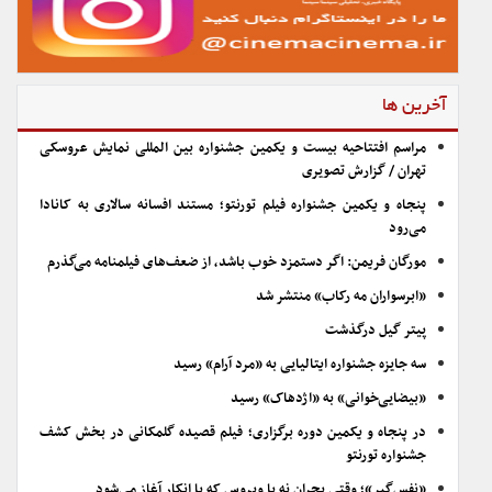
آخرین ها
مراسم افتتاحیه بیست و یکمین جشنواره بین المللی نمایش عروسکی
تهران / گزارش تصویری
پنجاه و یکمین جشنواره فیلم تورنتو؛ مستند افسانه سالاری به کانادا
می‌رود
مورگان فریمن: اگر دستمزد خوب باشد، از ضعف‌های فیلمنامه می‌گذرم
«ابرسواران مه رکاب» منتشر شد
پیتر گیل درگذشت
سه جایزه جشنواره ایتالیایی به «مرد آرام» رسید
«بیضایی‌خوانی» به «اژدهاک» رسید
در پنجاه و یکمین دوره برگزاری؛ فیلم قصیده گلمکانی در بخش کشف
جشنواره تورنتو
«نفس‌گیر»؛ وقتی بحران نه با ویروس که با انکار آغاز می‌شود