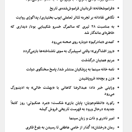
«فراموشخانه»؛ قربانیان فراموش‌شده‌ی تاریخ
نگاهی نقادانه بر تجربه تئاتر تعاملی ایوب بختیاری/ پداگوژی روایت
به مناسبت ۲۸ تیری که سالمرگ خسرو شکیبایی بود/ دیداری که
خاطره‌ای ماندگار شد
کمدی «مادرکیو» دوباره روی صحنه می‌رود
«روز افشاگری»؛ وقتی اسپیلبرگ به سوی ناشناخته‌ها بازمی‌گردد
مریم همتیان درگذشت
نامه خانه سینما به پزشکیان منتشر شد/ پاسخ سخنگوی دولت
«زن و بچه»؛ فروپاشیدن
ورایتی خبر داد؛ عبدالرضا کاهانی با «بهشت خالی» به ادینبورگ
می‌رود
رکورد «انتقام‌جویان: پایان بازی» شکست؛ «مرد عنکبوتی: روز کاملاً
جدید» درحال ورود به فهرست تاریخی فروش گیشه
امیر نادری و ذات و زبان سینما
رمان «رخشان»؛ گُذار از خامیِ عاطفی تا رسیدن به بلوغ فکری