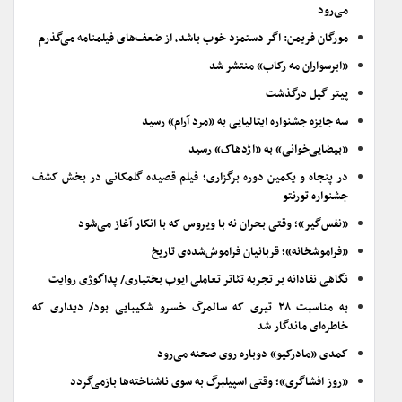
می‌رود
مورگان فریمن: اگر دستمزد خوب باشد، از ضعف‌های فیلمنامه می‌گذرم
«ابرسواران مه رکاب» منتشر شد
پیتر گیل درگذشت
سه جایزه جشنواره ایتالیایی به «مرد آرام» رسید
«بیضایی‌خوانی» به «اژدهاک» رسید
در پنجاه و یکمین دوره برگزاری؛ فیلم قصیده گلمکانی در بخش کشف
جشنواره تورنتو
«نفس‌گیر»؛ وقتی بحران نه با ویروس که با انکار آغاز می‌شود
«فراموشخانه»؛ قربانیان فراموش‌شده‌ی تاریخ
نگاهی نقادانه بر تجربه تئاتر تعاملی ایوب بختیاری/ پداگوژی روایت
به مناسبت ۲۸ تیری که سالمرگ خسرو شکیبایی بود/ دیداری که
خاطره‌ای ماندگار شد
کمدی «مادرکیو» دوباره روی صحنه می‌رود
«روز افشاگری»؛ وقتی اسپیلبرگ به سوی ناشناخته‌ها بازمی‌گردد