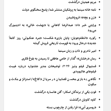
مریم همتیان درگذشت
نامه خانه سینما به پزشکیان منتشر شد/ پاسخ سخنگوی دولت
«زن و بچه»؛ فروپاشیدن
ورایتی خبر داد؛ عبدالرضا کاهانی با «بهشت خالی» به ادینبورگ
می‌رود
رکورد «انتقام‌جویان: پایان بازی» شکست؛ «مرد عنکبوتی: روز کاملاً
جدید» درحال ورود به فهرست تاریخی فروش گیشه
امیر نادری و ذات و زبان سینما
رمان «رخشان»؛ گُذار از خامیِ عاطفی تا رسیدن به بلوغ فکری
فستیوال فیلم ونیز ۲۰۲۶؛ توضیحات مدیر جشنواره درباره غیبت
فیلم‌های هالیوودی
نگاهی به بازی محسن قصابیان در سریال «کلاغ»/ استراتژی مکث و
سکوت
فوت یکی از برندگان اسکار؛ گلن هانسارد درگذشت
کاوه کاویان درگذشت
«روسری آبی»؛ فرا رفتن از چارچوب بسته