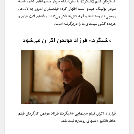
کارگردان فیلم «شبگرد» با بیان اینکه سردر سینماهای کشور شبیه
سردر بولینگ عبدو است اظهار کرد: فیلمسازان امروز به لات‌ها،
روسپی‌ها، معتادها و قمه کش‌ها فکر می‌کنند و فضای لات بازی و
عربده کشی سینمای ما را دربرگرفته است.
«شبگرد» فرزاد موتمن اکران می‌شود
قرارداد اکران فیلم سینمایی «شبگرد» فرزاد موتمن کارگردان فیلم
خاطره‌انگیز «شبهای روشن» ثبت شد.