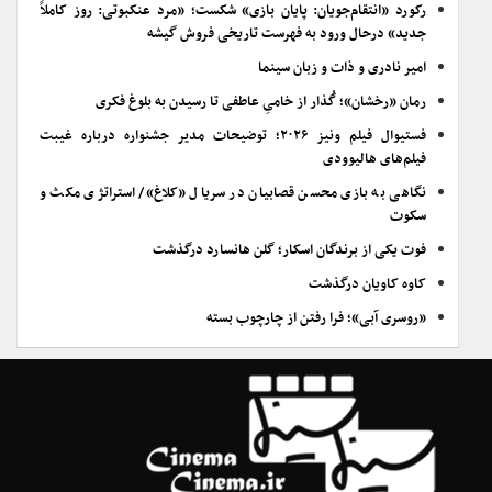
رکورد «انتقام‌جویان: پایان بازی» شکست؛ «مرد عنکبوتی: روز کاملاً
جدید» درحال ورود به فهرست تاریخی فروش گیشه
امیر نادری و ذات و زبان سینما
رمان «رخشان»؛ گُذار از خامیِ عاطفی تا رسیدن به بلوغ فکری
فستیوال فیلم ونیز ۲۰۲۶؛ توضیحات مدیر جشنواره درباره غیبت
فیلم‌های هالیوودی
نگاهی به بازی محسن قصابیان در سریال «کلاغ»/ استراتژی مکث و
سکوت
فوت یکی از برندگان اسکار؛ گلن هانسارد درگذشت
کاوه کاویان درگذشت
«روسری آبی»؛ فرا رفتن از چارچوب بسته