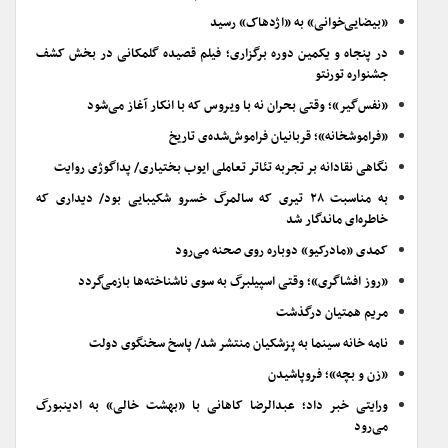
«بیضایی‌خوانی» به «اژدهاک» رسید
در پنجاه و یکمین دوره برگزاری؛ فیلم قصیده گلمکانی در بخش کشف
جشنواره تورنتو
«نفس‌گیر»؛ وقتی بحران نه با ویروس که با انکار آغاز می‌شود
«فراموشخانه»؛ قربانیان فراموش‌شده‌ی تاریخ
نگاهی نقادانه بر تجربه تئاتر تعاملی ایوب بختیاری/ پداگوژی روایت
به مناسبت ۲۸ تیری که سالمرگ خسرو شکیبایی بود/ دیداری که
خاطره‌ای ماندگار شد
کمدی «مادرکیو» دوباره روی صحنه می‌رود
«روز افشاگری»؛ وقتی اسپیلبرگ به سوی ناشناخته‌ها بازمی‌گردد
مریم همتیان درگذشت
نامه خانه سینما به پزشکیان منتشر شد/ پاسخ سخنگوی دولت
«زن و بچه»؛ فروپاشیدن
ورایتی خبر داد؛ عبدالرضا کاهانی با «بهشت خالی» به ادینبورگ
می‌رود