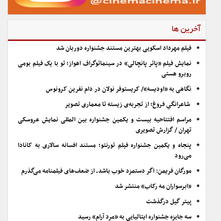
آخرین ها
فیلم مهرداد اسکویی بهترین مستند جشنواره دوربان شد
نمایش فیلم «پاتر پانچالی» در سینماتوگراف اهواز؛ تو با یک فیلم بومی
روبرو هستی
نگاهی به «اودیسه»/ کریستوفر نولان در دام نفرین کرونوس
شاعرانگیِ فروغ؛ از تجربه‌ی زیسته تا معماری تصویر
مراسم افتتاحیه بیست و یکمین جشنواره بین المللی نمایش عروسکی
تهران / گزارش تصویری
پنجاه و یکمین جشنواره فیلم تورنتو؛ مستند افسانه سالاری به کانادا
می‌رود
مورگان فریمن: اگر دستمزد خوب باشد، از ضعف‌های فیلمنامه می‌گذرم
«ابرسواران مه رکاب» منتشر شد
پیتر گیل درگذشت
سه جایزه جشنواره ایتالیایی به «مرد آرام» رسید