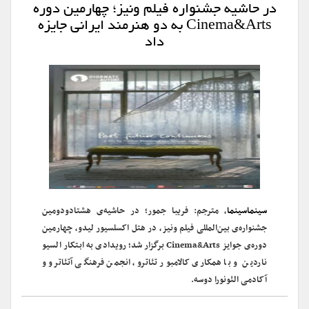
در حاشیه جشنواره فیلم ونیز؛ چهارمین دوره
Cinema&Arts به دو هنرمند ایرانی جایزه
داد
سینماسینما
، مترجم: فریبا جمور؛ در حاشیه‌ی هشتادودومین
جشنواره‌ی بین‌المللی فیلم ونیز، در هتل اکسلسیور لیدو، چهارمین
دوره‌ی جوایز Cinema&Arts برگزار شد؛ رویدادی به ابتکار السیو
ناردین و با همکاری کالامبور تئاترو، انجمن فرهنگی آتئاترو و
آکادمی الئونورا دوسه.