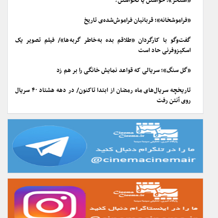
«استخر»؛ خواستن یا نخواستن؟
«فراموشخانه»؛ قربانیان فراموش‌شده‌ی تاریخ
گفت‌وگو با کارگردان «طلاقم بده به خاطر گربه ها»/ فیلم تصویر یک
اسکیزوفرنی حاد است
«گل سنگ»؛ سریالی که قواعد نمایش خانگی را بر هم زد
تاریخچه سریال‌های ماه رمضان از ابتدا تاکنون/ در دهه هشتاد ۴۰ سریال
روی آنتن رفت