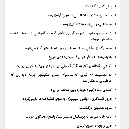
پیتر گیل درگذشت
سه جایزه جشنواره ایتالیایی به «مرد آرام» رسید
«بیضایی‌خوانی» به «اژدهاک» رسید
در پنجاه و یکمین دوره برگزاری؛ فیلم قصیده گلمکانی در بخش کشف
جشنواره تورنتو
«نفس‌گیر»؛ وقتی بحران نه با ویروس که با انکار آغاز می‌شود
«فراموشخانه»؛ قربانیان فراموش‌شده‌ی تاریخ
نگاهی نقادانه بر تجربه تئاتر تعاملی ایوب بختیاری/ پداگوژی روایت
به مناسبت ۲۸ تیری که سالمرگ خسرو شکیبایی بود/ دیداری که
خاطره‌ای ماندگار شد
کمدی «مادرکیو» دوباره روی صحنه می‌رود
«روز افشاگری»؛ وقتی اسپیلبرگ به سوی ناشناخته‌ها بازمی‌گردد
مریم همتیان درگذشت
نامه خانه سینما به پزشکیان منتشر شد/ پاسخ سخنگوی دولت
«زن و بچه»؛ فروپاشیدن