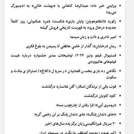
ورایتی خبر داد؛ عبدالرضا کاهانی با «بهشت خالی» به ادینبورگ
می‌رود
رکورد «انتقام‌جویان: پایان بازی» شکست؛ «مرد عنکبوتی: روز کاملاً
جدید» درحال ورود به فهرست تاریخی فروش گیشه
امیر نادری و ذات و زبان سینما
رمان «رخشان»؛ گُذار از خامیِ عاطفی تا رسیدن به بلوغ فکری
فستیوال فیلم ونیز ۲۰۲۶؛ توضیحات مدیر جشنواره درباره غیبت
فیلم‌های هالیوودی
نگاهی به بازی محسن قصابیان در سریال «کلاغ»/ استراتژی مکث و
سکوت
فوت یکی از برندگان اسکار؛ گلن هانسارد درگذشت
کاوه کاویان درگذشت
«روسری آبی»؛ فرا رفتن از چارچوب بسته
«جای دندان پلنگ»؛ جای دندان پلنگ بر تن زخمی گربه
۲۰ سریال غیرانگلیسی‌زبان برگزیده سال‌های اخیر
اکبر عبدی؛ پدیده کم‌نظیر بازیگری در سینمای ایران