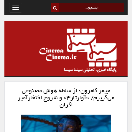
Toggle
avigation
جیمز کامرون: از سلطه هوش مصنوعی
می‌گریزم/ «آوارتار۳» و شروع افتخار‌آمیز
اکران