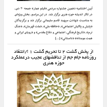
آیین اختتامیه دهمین جشنواره مردمی «فیلم عمار» جمعه ۲۰ دی،
در تالار اندیشه حوزه هنری برگزار شد. در این مراسم، بخش ویژه‌ای
به مناسبت شهادت سپهبد قاسم سلیمانی برگزار شد و برگزیدگان
«پایش و پالایش اجتماعی»، «حافظه ملی»، «ملت قهرمان»، «جنگ
نرم»، «تاریخ فرهنگی، اجتماعی و دفاع مقدس» و «رویای ایرانی و
همت مومنانه» «داستانی» […]
از پخش گشت ۲ تا تحریم گشت ۱ !/انتقاد
روزنامه جام جم از تناقضهای عجیب درعملکرد
حوزه هنری