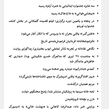
سه جایزه جشنواره ایتالیایی به «مرد آرام» رسید
«بیضایی‌خوانی» به «اژدهاک» رسید
در پنجاه و یکمین دوره برگزاری؛ فیلم قصیده گلمکانی در بخش کشف
جشنواره تورنتو
«نفس‌گیر»؛ وقتی بحران نه با ویروس که با انکار آغاز می‌شود
«فراموشخانه»؛ قربانیان فراموش‌شده‌ی تاریخ
نگاهی نقادانه بر تجربه تئاتر تعاملی ایوب بختیاری/ پداگوژی روایت
به مناسبت ۲۸ تیری که سالمرگ خسرو شکیبایی بود/ دیداری که
خاطره‌ای ماندگار شد
کمدی «مادرکیو» دوباره روی صحنه می‌رود
«روز افشاگری»؛ وقتی اسپیلبرگ به سوی ناشناخته‌ها بازمی‌گردد
مریم همتیان درگذشت
نامه خانه سینما به پزشکیان منتشر شد/ پاسخ سخنگوی دولت
«زن و بچه»؛ فروپاشیدن
ورایتی خبر داد؛ عبدالرضا کاهانی با «بهشت خالی» به ادینبورگ