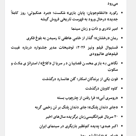
می‌رود
رکورد «انتقام‌جویان: پایان بازی» شکست؛ «مرد عنکبوتی: روز کاملاً
جدید» درحال ورود به فهرست تاریخی فروش گیشه
امیر نادری و ذات و زبان سینما
رمان «رخشان»؛ گُذار از خامیِ عاطفی تا رسیدن به بلوغ فکری
فستیوال فیلم ونیز ۲۰۲۶؛ توضیحات مدیر جشنواره درباره غیبت
فیلم‌های هالیوودی
نگاهی به بازی محسن قصابیان در سریال «کلاغ»/ استراتژی مکث و
سکوت
فوت یکی از برندگان اسکار؛ گلن هانسارد درگذشت
کاوه کاویان درگذشت
«روسری آبی»؛ فرا رفتن از چارچوب بسته
«جای دندان پلنگ»؛ جای دندان پلنگ بر تن زخمی گربه
۲۰ سریال غیرانگلیسی‌زبان برگزیده سال‌های اخیر
اکبر عبدی؛ پدیده کم‌نظیر بازیگری در سینمای ایران
«سامی» به ایتالیا می‌رود