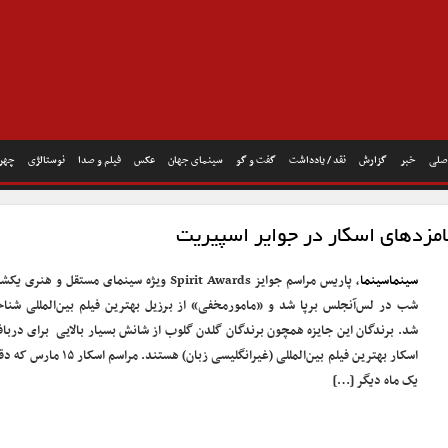
صلی
خبر
گزارش
نقد / یادداشت
گفت و گو
سینمای جهان
عکس
فیلم و صدا
نوستالژی
چهره
مزدهای اسکار در جوایر اسپیریت
سینماسینما
، پاریس مراسم جوایز Spirit Awards ویژه سینمای مستقل و هنری ی
شب در لس‌آنجلس برپا شد و «مامور‌مخفی» از برزیل بهترین فیلم بین‌المللی شناخ
شد. برندگان این جایزه همچون برندگان گلدن گلوب از شانش بسیار بالایی برای دربا
اسکار بهترین فیلم بین‌المللی (غیرانگلیسی زبان) هستند. مراسم اسکار ۵
یک ماه دیگر […]