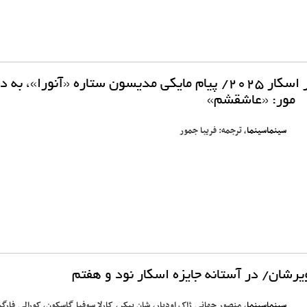
پس از کسب جایزه بهترین بازیگر زن در اسکار ۲۰۲۵/ پیام مایکی مدیسون ستاره «آنورا»، ب
مور: «عاشقشم»
سینماسینما
، ترجمه: فریبا جمور
یرشان/ در آستانه جایزه اسکار نود و هفتم
سینماسینما
، منصور جهانی ژاک اودیار، شان بیکر، کارلا سوفیا گاسکون، کورالی فارگ