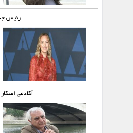
رئیس جدی
آکادمی اسکار ب