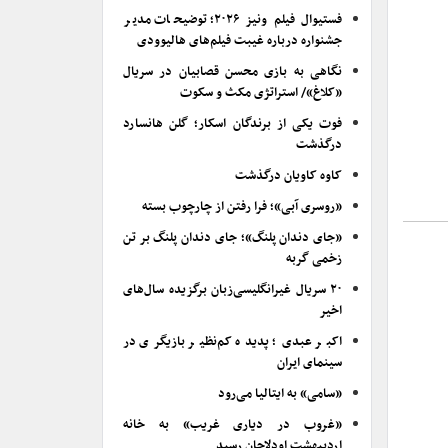
فستیوال فیلم ونیز ۲۰۲۶؛ توضیحات مدیر
جشنواره درباره غیبت فیلم‌های هالیوودی
نگاهی به بازی محسن قصابیان در سریال
«کلاغ»/ استراتژی مکث و سکوت
فوت یکی از برندگان اسکار؛ گلن هانسارد
درگذشت
کاوه کاویان درگذشت
«روسری آبی»؛ فرا رفتن از چارچوب بسته
«جای دندان پلنگ»؛ جای دندان پلنگ بر تن
زخمی گربه
۲۰ سریال غیرانگلیسی‌زبان برگزیده سال‌های
اخیر
اکبر عبدی؛ پدیده کم‌نظیر بازیگری در
سینمای ایران
«سامی» به ایتالیا می‌رود
«غروب در دیاری غریب» به خانه
اردیبهشت اودلاجان رسید