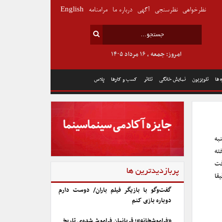
نظرخواهی
نظرسنجی
آگهی
درباره ما
مرامنامه
English
امروز: جمعه , ۱۶ مرداد ۱۴۰۵
 ها
تلویزیون
نمایش خانگی
تئاتر
کسب و کارها
پلاس
کشنبه
ته
فت
پربازدیدترین ها
۱ مارس که دقیقا
گفت‌وگو با بازیگر فیلم باران/ دوست دارم
دوباره بازی کنم
«فراموشخانه»؛ قربانیان فراموش‌شده‌ی تاریخ