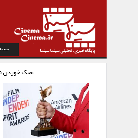
صفحه ا
محک خوردن نا