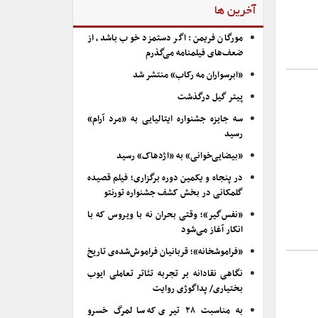
آخرین ها
مورگان فریمن: اگر دستمزد خوب باشد، از
ضعف‌های فیلمنامه می‌گذرم
«ابرسواران مه رکاب» منتشر شد
پیتر گیل درگذشت
سه جایزه جشنواره ایتالیایی به «مرد آرام»
رسید
«بیضایی‌خوانی» به «اژدهاک» رسید
در پنجاه و یکمین دوره برگزاری؛ فیلم قصیده
گلمکانی در بخش کشف جشنواره تورنتو
«نفس‌گیر»؛ وقتی بحران نه با ویروس که با
انکار آغاز می‌شود
«فراموشخانه»؛ قربانیان فراموش‌شده‌ی تاریخ
نگاهی نقادانه بر تجربه تئاتر تعاملی ایوب
بختیاری/ پداگوژی روایت
به مناسبت ۲۸ تیری که سالمرگ خسرو