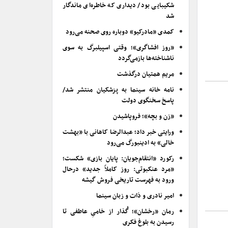
شکیبایی بود/ دیداری که خاطره‌ای ماندگار
شد
کمدی «مادرکیو» دوباره روی صحنه می‌رود
«روز افشاگری»؛ وقتی اسپیلبرگ به سوی
ناشناخته‌ها بازمی‌گردد
مریم همتیان درگذشت
نامه خانه سینما به پزشکیان منتشر شد/
پاسخ سخنگوی دولت
«زن و بچه»؛ فروپاشیدن
ورایتی خبر داد؛ عبدالرضا کاهانی با «بهشت
خالی» به ادینبورگ می‌رود
رکورد «انتقام‌جویان: پایان بازی» شکست؛
«مرد عنکبوتی: روز کاملاً جدید» درحال
ورود به فهرست تاریخی فروش گیشه
امیر نادری و ذات و زبان سینما
رمان «رخشان»؛ گُذار از خامیِ عاطفی تا
رسیدن به بلوغ فکری