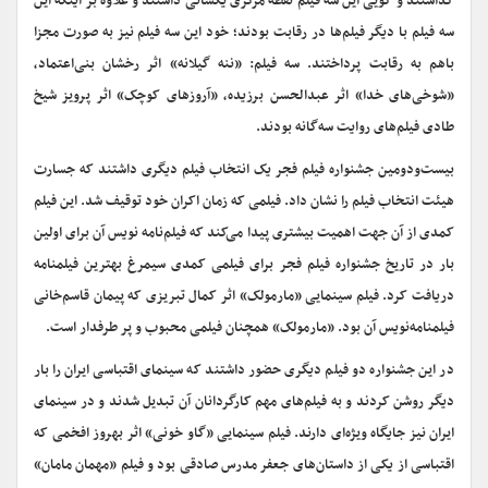
گذاشتند و گویی این سه فیلم نقطه مرکزی یکسانی داشتند و علاوه بر اینکه این
سه فیلم با دیگر فیلم‌ها در رقابت بودند؛ خود این سه فیلم نیز به صورت مجزا
باهم به رقابت پرداختند. سه فیلم: «ننه گیلانه» اثر رخشان بنی‌اعتماد،
«شوخی‌های خدا» اثر عبدالحسن برزیده، «آروزهای کوچک» اثر پرویز شیخ
طادی فیلم‌های روایت سه‌گانه بودند.
بیست‌ودومین جشنواره فیلم فجر یک انتخاب فیلم دیگری داشتند که جسارت
هیئت انتخاب فیلم را نشان داد. فیلمی که زمان اکران خود توقیف شد. این فیلم
کمدی از آن جهت اهمیت بیشتری پیدا می‌کند که فیلم‌نامه نویس آن برای اولین
بار در تاریخ جشنواره فیلم فجر برای فیلمی کمدی سیمرغ بهترین فیلمنامه
دریافت کرد. فیلم سینمایی «مارمولک» اثر کمال تبریزی که پیمان قاسم‌خانی
فیلمنامه‌نویس آن بود. «مارمولک» همچنان فیلمی محبوب و پر طرفدار است.
در این جشنواره دو فیلم دیگری حضور داشتند که سینمای اقتباسی ایران را بار
دیگر روشن کردند و به فیلم‌های مهم کارگردانان آن تبدیل شدند و در سینمای
ایران نیز جایگاه ویژه‌ای دارند. فیلم سینمایی «گاو خونی» اثر بهروز افخمی که
اقتباسی از یکی از داستان‌های جعفر مدرس صادقی بود و فیلم «مهمان مامان»