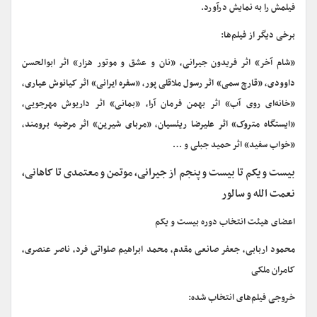
فیلمش را به نمایش درآورد.
برخی دیگر از فیلم‌ها:
«شام آخر» اثر فریدون جیرانی، «نان و عشق و موتور هزار» اثر ابوالحسن
داوودی، «قارچ سمی» اثر رسول ملاقلی پور، «سفره ایرانی» اثر کیانوش عیاری،
«خانه‌ای روی آب» اثر بهمن فرمان آرا، «بمانی» اثر داریوش مهرجویی،
«ایستگاه متروک» اثر علیرضا ریئسیان، «مربای شیرین» اثر مرضیه برومند،
«خواب سفید» اثر حمید جبلی و …
بیست و یکم تا بیست و پنجم از جیرانی، موتمن و معتمدی تا کاهانی،
نعمت الله و سالور
اعضای هیئت انتخاب دوره بیست و یکم
محمود اربابی، جعفر صانعی مقدم، محمد ابراهیم صلواتی فرد، ناصر عنصری،
کامران ملکی
خروجی فیلم‌های انتخاب شده: