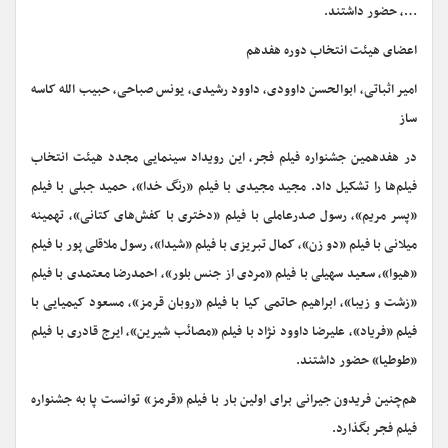
…، حضور داشتند.
اعضای هیئت انتخاب دوره هفدهم
امیر اثباتی، ابوالحسن داوودی، داوود رشیدی، یونس صباحی، حبیب الله کاسه
ساز
در هفدهمین جشنواره فیلم فجر، این رویداد سینمایی مجدد هیئت انتخاب
فیلم‌ها را تشکیل داد. مجید مجیدی با فیلم «رنگ خدا»، حمید جبلی با فیلم
«پسر مریم»، رسول صدرعاملی با فیلم «دختری با کفش‌های کتانی»، تهمینه
میلانی با فیلم «دو زن»، کمال تبریزی با فیلم «شیدا»، رسول ملاقلی پور با فیلم
«هیوا»، سعید سهیلی با فیلم «مردی از جنس بلور»، احمدرضا معتمدی با فیلم
«زشت و زیبا»، ابراهیم حاتمی کیا با فیلم «روبان قرمز»، مسعود کیمیایی با
فیلم «فریاد»، علیرضا داوود نژاد با فیلم «مصائب شیرین»، ایرج قادری با فیلم
«طوطیا» حضور داشتند.
هم‌چنین فریدون جیرانی برای اولین بار با فیلم «قرمز» توانست پا به جشنواره
فیلم فجر بگذارد.