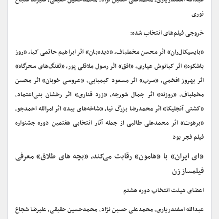
عبدالله اسفندریاری، محمدعلی حسین نژاد، محمدحسین حقیقی، علیرضا شجاع
نوری
خروجی فیلم‌های انتخاب شده:
«بایسیکال‌ران» اثر محسن مخملباف، «دیده‌بان» اثر ابراهیم حاتمی کیا، «روز
باشکوه» اثر کیانوش عیاری، «افق» اثر رسول ملاقلی پور، «تفنگ‌های سحرگاه»
اثر بهروز افخمی، «سرب» اثر مسعود کیمیایی، «عروسی خوبان» اثر محسن
مخملباف، «روزنه» اثر جمال شورجه، «زرد قناری» اثر رخشان بنی‌اعتماد،
«کشتی آنجلیکا» اثر محمدرضا بزرگ نیا، «شاخه‌های بید» اثر امرالله احمدجو،
«برهوت» اثر محمدعلی طالبی از جمله آثار انتخابی هفتمین دوره جشنواره
فیلم فجر بود
«ای ایران» با «هامون» رقابت می‌کند، «بچه های طلاق» معرفی
فیلمساز زن
اعضای هیئت انتخاب دوره هشتم
عبدالله اسفندریاری، محمدعلی حسین نژاد، محمدحسین حقیقی، علیرضا شجاع