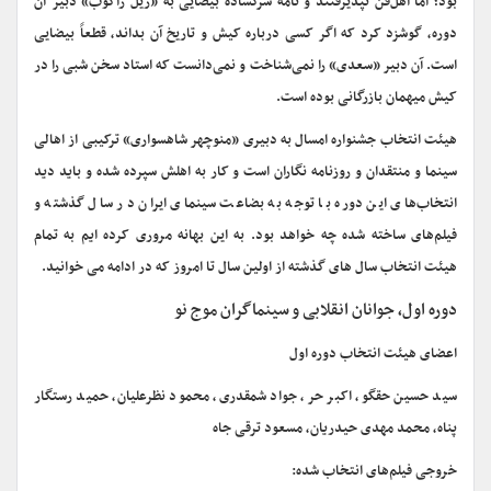
بود؛ اما اهل‌فن نپذیرفتند و نامه سرگشاده بیضایی به «ژیل ژاکوب» دبیر آن
دوره، گوشزد کرد که اگر کسی درباره کیش و تاریخ آن بداند، قطعاً بیضایی
است. آن دبیر «سعدی» را نمی‌شناخت و نمی‌دانست که استاد سخن شبی را در
کیش میهمان بازرگانی بوده است.
هیئت انتخاب جشنواره امسال به دبیری «منوچهر شاهسواری» ترکیبی از اهالی
سینما و منتقدان و روزنامه نگاران است و کار به اهلش سپرده شده و باید دید
انتخاب‌های این دوره با توجه به بضاعت سینمای ایران در سال گذشته و
فیلم‌های ساخته شده چه خواهد بود. به این بهانه مروری کرده ایم به تمام
هیئت انتخاب سال های گذشته از اولین سال تا امروز که در ادامه می خوانید.
دوره اول، جوانان انقلابی و سینماگران موج نو
اعضای هیئت انتخاب دوره اول
سید حسین حقگو، اکبر حر، جواد شمقدری، محمود نظرعلیان، حمید رستگار
پناه، محمد مهدی حیدریان، مسعود ترقی جاه
خروجی فیلم‌های انتخاب شده: