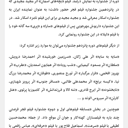
دوره از جشنواره به نمایش درآمد. فیلم «بچه‌های آسمان» اثر مجید مجیدی که
در پانزدهمین جشنواره فیلم فجر حضور داشت؛ به عنوان نماینده ایران به
جشنواره اسکار معرفی شد و مجید مجیدی برای این فیلم نامزد اسکار شد. در
این جشنواره داریوش مهرجویی پس از فیلم‌های «سارا» و «پری» سه گانه خود را
با فیلم «لیلا» در این جشنواره رونمایی کرد.
از دیگر فیلم‌های دوره پانزدهم جشنواره می‌توان به موارد زیر اشاره کرد:
«سایه به سایه» اثر علی ژکان، «سرزمین خورشید» اثر احمدرضا درویش،
«سلطان» اثر مسعود کیمیایی، «شب روباه» اثر همایون اسعدیان، «عقرب» اثر
بهروز افخمی، «فرار مرگبار» اثر تورج منصوری، «طوفان» اثر محمدرضا بزرگ
نیا، «کیسه برنج» اثر محمدعلی طالبی، «مسافر جنوب» اثر پرویز شهبازی،
«نابخشوده» اثر ایرج قادری، «ننه لالا و فرزندانش» اثر کامبوزیا پرتوی، «هتل
کارتن» اثر سیروس الوند و …
هم‌چنین در بخش «مسابقه فیلم‌های اول و دوم» جشنواره فیلم فجر فرصتی
چند باره به فیلمسازان کهنه‌کار و جوان آن موقع داد. از جمله: محمدحسین
لطیفی با فیلم «سرعت»، اسماعیل فلاح پور با فیلم «حرفه‌ای»، عباس رافعی با