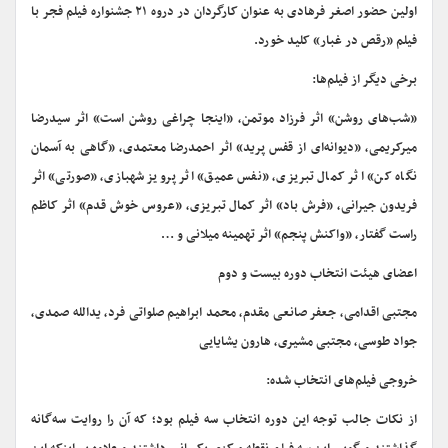
اولین حضور اصغر فرهادی به عنوان کارگردان در دروه ۲۱ جشنواره فیلم فجر با
فیلم «رقص در غبار» کلید خورد.
برخی دیگر از فیلم‌ها:
«شب‌های روشن» اثر فرزاد موتمن، «اینجا چراغی روشن است» اثر سیدرضا
میرکریمی، «دیوانه‌ای از قفس پرید» اثر احمدرضا معتمدی، «گاهی به آسمان
نگاه کن» اثر کمال تبریزی، «نفس عمیق» اثر پرویز شهبازی، «صورتی» اثر
فریدون جیرانی، «فرش باد» اثر کمال تبریزی، «عروس خوش قدم» اثر کاظم
راست گفتار، «واکنش پنجم» اثر تهمینه میلانی و …
اعضای هیئت انتخاب دوره بیست و دوم
مجتبی اقدامی، جعفر صانعی مقدم، محمد ابراهیم صلواتی فرد، یدالله صمدی،
جواد طوسی، مجتبی مشیری، هارون یشایایی
خروجی فیلم‌های انتخاب شده:
از نکات جالب توجه این دوره انتخاب سه فیلم بود؛ که آن را روایت سه‌گانه