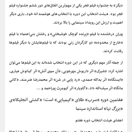
دیگر» به جشنواره فیلم فجر یکی از مهم‌ترین اتفاق‌های دور ششم جشنواره فیلم
فجر بود. هیئت انتخاب این دوره با انتخاب‌های هوشمندانه خود، باری دیگر
اهمیت و ارزش این رویداد سینمایی را بالا بردند.
پوران درخشنده با فیلم «پرنده کوچک خوشبختی» و رخشان بنی‌اعتماد با فیلم
«خارج از محدوده» دو کارگردان زنی بودند که با فیلم‌هایشان با دیگر فیلم‌ها
رقابت کردند.
از جمله آثار مهم دیگری که در این دوره انتخاب شده‌اند به این فیلم‌ها می‌توان
اشاره کرد: «شیرک» اثر داریوش مهرجویی، «آن سوی آتش» اثر کیانوش عیاری،
«ایستگاه» اثر یدالله صمدی، «رد پایی در شن» اثر محمدرضا هنرمند، «کانی
مانگا» اثر سیف‌الله داد، «گاویار» اثر کیومرث پوراحمد و …
هفتمین دوره «سرب» طلای «کیمیایی» است؛ «کشتی آنجلیکا»ی
«بزرگ نیا» استاندارد سینما
اعضای هیئت انتخاب دوره هفتم