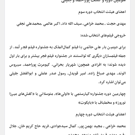
سومین دوره و کشف پوراحمد و جلیلی
اعضای هیئت انتخاب دوره سوم
مهدی حجت ، محمد خزاعی، سیف الله داد، اکبر عالمی ،محمدعلی نجفی
خروجی فیلم‌های انتخاب شده:
برای دومین بار علی حاتمی با فیلم کمال‌الملک به جشنواره فیلم فجر آمد. از
جمله فیلمسازان دیگری که توانستند در جشنواره فیلم فجر بیشتر و برای بار اول
دیده شوند؛ به افرادی همچون: شهریار بحرانی، کیومرث پوراحمد، سیروس
الوند، مهدی صباغ زاده، امیر قویدل، رسول صدر عاملی و ابوالفضل جلیلی
می‌توان اشاره کرد.
چهارمین دوره جشنواره؛کیارستمی با «اولی‌ها»، متوسلانی با «کفش‌های میرزا
نوروز» و مخملباف با «بایکوت»
اعضای هیئت انتخاب دوره چهارم
محمد خزاعی ، مجید بهمن پور، کمال سیدجوادی، فرید حاج کریم خان، جلال