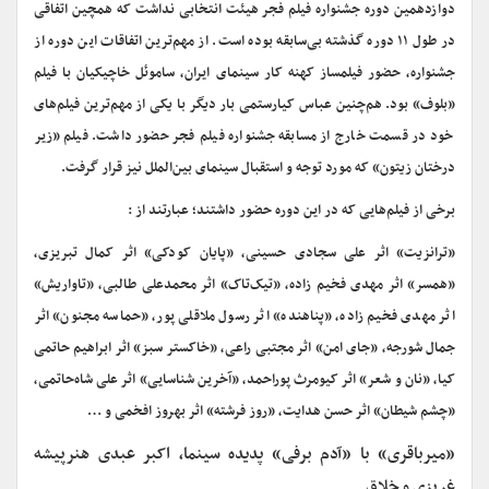
دوازدهمین دوره جشنواره فیلم فجر هیئت انتخابی نداشت که همچین اتفاقی
در طول ۱۱ دوره گذشته بی‌سابقه بوده است. از مهم‌ترین اتفاقات این دوره از
جشنواره، حضور فیلمساز کهنه کار سینمای ایران، ساموئل خاچیکیان با فیلم
«بلوف» بود. هم‌چنین عباس کیارستمی بار دیگر با یکی از مهم‌ترین فیلم‌های
خود در قسمت خارج از مسابقه جشنواره فیلم فجر حضور داشت. فیلم «زیر
درختان زیتون» که مورد توجه و استقبال سینمای بین‌الملل نیز قرار گرفت.
برخی از فیلم‌هایی که در این دوره حضور داشتند؛ عبارتند از :
«ترانزیت» اثر علی سجادی حسینی، «پایان کودکی» اثر کمال تبریزی،
«همسر» اثر مهدی فخیم زاده، «تیک‌تاک» اثر محمدعلی طالبی، «تاواریش»
اثر مهدی فخیم زاده، «پناهنده» اثر رسول ملاقلی پور، «حماسه مجنون» اثر
جمال شورجه، «جای امن» اثر مجتبی راعی، «خاکستر سبز» اثر ابراهیم حاتمی
کیا، «نان و شعر» اثر کیومرث پوراحمد، «آخرین شناسایی» اثر علی شاه‌حاتمی،
«چشم شیطان» اثر حسن هدایت، «روز فرشته» اثر بهروز افخمی و …
«میرباقری» با «آدم برفی» پدیده سینما، اکبر عبدی هنرپیشه
غریزی و خلاق