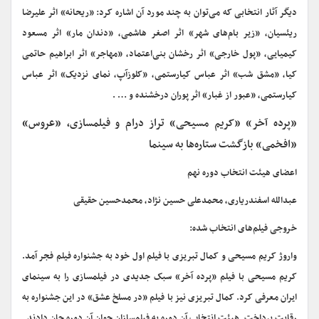
دیگر آثار انتخابی که می‌توان به چند مورد آن اشاره کرد: «ریحانه» اثر علیرضا
ریئسیان، «زیر بام‌های شهر» اثر اصغر هاشمی، «دندان مار» اثر مسعود
کیمیایی، «پول خارجی» اثر رخشان بنی‌اعتماد، «مهاجر» اثر ابراهیم حاتمی
کیا، «مشق شب» اثر عباس کیارستمی، «کلوزآپ، نمای نزدیک» اثر عباس
کیارستمی، «عبور از غبار» اثر پوران درخشنده و … .
«پرده آخر» «کریم مسیحی» تراز درام و فیلمسازی، «عروس»
«افخمی» بازگشت ستاره‌ها به سینما
اعضای هیئت انتخاب دوره نهم
عبدالله اسفندریاری، محمدعلی حسین نژاد، محمدحسین حقیقی
خروجی فیلم‌های انتخاب شده:
واروژ کریم مسیحی و کمال تبریزی با فیلم اول خود به جشنواره فیلم فجر آمد.
کریم مسیحی با فیلم «پرده آخر» سبک جدیدی در فیلمسازی را به سینمای
ایران معرفی کرد. کمال تبریزی نیز با فیلم «در مسلخ عشق» در این جشنواره به
رقابت پرداخت. هیئت انتخاب آن دوره به فیلمسازان جوان آن دوره جان دادند.