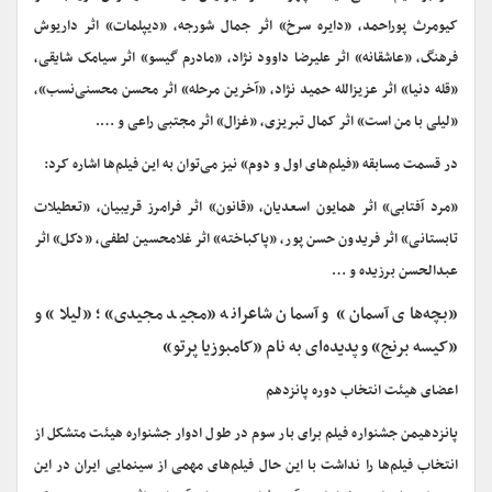
کیومرث پوراحمد، «دایره سرخ» اثر جمال شورجه، «دیپلمات» اثر داریوش
فرهنگ، «عاشقانه» اثر علیرضا داوود نژاد، «مادرم گیسو» اثر سیامک شایقی،
«قله دنیا» اثر عزیزالله حمید نژاد، «آخرین مرحله» اثر محسن محسنی‌نسب»،
«لیلی با من است» اثر کمال تبریزی، «غزال» اثر مجتبی راعی و ….
در قسمت مسابقه «فیلم‌های اول و دوم» نیز می‌توان به این فیلم‌ها اشاره کرد:
«مرد آفتابی» اثر همایون اسعدیان، «قانون» اثر فرامرز قریبیان، «تعطیلات
تابستانی» اثر فریدون حسن پور، «پاکباخته» اثر غلامحسین لطفی، «دکل» اثر
عبدالحسن برزیده و …
«بچه‌های آسمان» و آسمان شاعرانه «مجید مجیدی»؛ «لیلا» و
«کیسه برنج» و پدیده‌ای به نام «کامبوزیا پرتو»
اعضای هیئت انتخاب دوره پانزدهم
پانزدهیمن جشنواره فیلم برای بار سوم در طول ادوار جشنواره هیئت متشکل از
انتخاب فیلم‌ها را نداشت با این حال فیلم‌های مهمی از سینمایی ایران در این