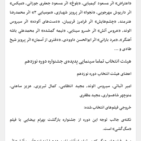
«اعتراض» اثر مسعود کیمیایی، «بلوغ» اثر مسعود جعفری جوزانی، «میکس»
اثر داریوش مهرجویی، «نجوا» اثر پرویز شهبازی، «مومیایی ۳» اثر محمدرضا
هنرمند، «چشم‌هایش» اثر فرامرز قریبیان، «دست‌های آلوده» اثر سیروس
الوند، «عروس آتش» اثر خسرو سینایی، «نیمه گمشده» اثر محمدعلی باشه
آهنگر»، «مرد بارانی» اثر ابوالحسن داوودی، «دفتری از آسمان» اثر پرویز شیخ
طادی و …
هیئت انتخاب تماما سینمایی پدیده‌ی جشنواره دوره نوزدهم
اعضای هیئت انتخاب دوره نوزدهم
امیر اثباتی، سیروس الوند، مجید انتظامی، کمال تبریزی، عزیز ساعتی،
منوچهر شاهسواری، مجید مظفری
خروجی فیلم‌های انتخاب شده:
نکته‌ی جالب توجه این دوره از جشنواره بازگشت بهرام بیضایی با فیلم
«سگ‌کُشی» است.