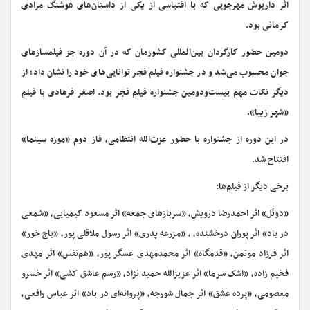
اثر داریوش مهرجویی که با اقتباسی از یکی از داستان‌های هوشنگ مرادی
کرمانی بود.
دومین حضور کارگردان بین‌المللی کشورمان که در آن دوره جز فیلمسازهای
جوان محسوب می‌شد و در جشنواره فیلم فجر توانایی‌های خود را نشان داد؛ از
دیگر نکات مهم بیست‌ودومین جشنواره فیلم فجر بود. اصغر فرهادی با فیلم
«شهر زیبا».
در این دوره از جشنواره با حضور عزت‌الله انتظامی، فاز دوم «موزه سینما»
افتتاح شد.
برخی دیگر از فیلم‌ها:
«دوئل» اثر احمدرضا درویش، «سربازهای جمعه» اثر مسعود کیمیایی، «شمعی
در باد» اثر پوران درخشنده، ، «مزرعه پدری» اثر رسول ملاقلی پور، «باج خور»
اثر فرزاد موتمن، «قدمگاه» اثر محمدمهدی عسگر پور، «هم‌نفس» اثر مهدی
فخیم زاده، «اشک سرما» اثر عزیزالله حمید نژاد، «رسم عاشق کشی» اثر خسرو
معصومی، «پرده عشق» اثر جمال شورجه، «پروانه‌ای در باد» اثر عباس رافعی،