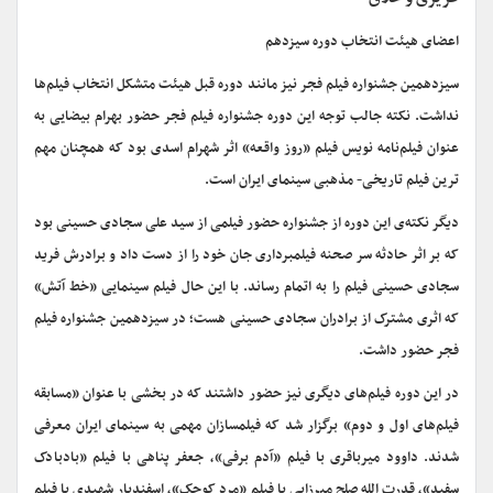
اعضای هیئت انتخاب دوره سیزدهم
سیزدهمین جشنواره فیلم فجر نیز مانند دوره قبل هیئت متشکل انتخاب فیلم‌ها
نداشت. نکته جالب توجه این دوره جشنواره فیلم فجر حضور بهرام بیضایی به
عنوان فیلم‌نامه نویس فیلم «روز واقعه» اثر شهرام اسدی بود که همچنان مهم
ترین فیلم تاریخی- مذهبی سینمای ایران است.
دیگر نکته‌ی این دوره از جشنواره حضور فیلمی از سید علی سجادی حسینی بود
که بر اثر حادثه سر صحنه فیلمبرداری جان خود را از دست داد و برادرش فرید
سجادی حسینی فیلم را به اتمام رساند. با این حال فیلم سینمایی «خط آتش»
که اثری مشترک از برادران سجادی حسینی هست؛ در سیزدهمین جشنواره فیلم
فجر حضور داشت.
در این دوره فیلم‌های دیگری نیز حضور داشتند که در بخشی با عنوان «مسابقه
فیلم‌های اول و دوم» برگزار شد که فیلمسازان مهمی به سینمای ایران معرفی
شدند. داوود میرباقری با فیلم «آدم برفی»، جعفر پناهی با فیلم «بادبادک
سفید»، قدرت الله صلح میرزایی با فیلم «مرد کوچک»، اسفندیار شهیدی با فیلم