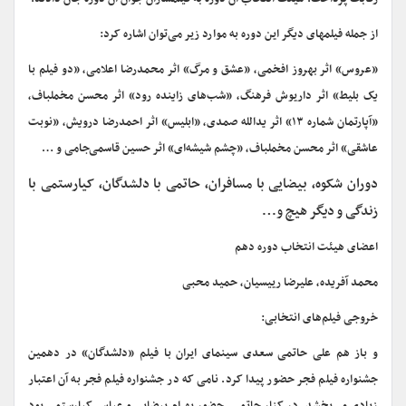
از جمله فیلم‎های دیگر این دوره به موارد زیر می‌توان اشاره کرد:
«عروس» اثر بهروز افخمی، «عشق و مرگ» اثر محمدرضا اعلامی، «دو فیلم با
یک بلیط» اثر داریوش فرهنگ، «شب‌های زاینده رود» اثر محسن مخملباف،
«آپارتمان شماره ۱۳» اثر یدالله صمدی، «ابلیس» اثر احمدرضا درویش، «نوبت
عاشقی» اثر محسن مخملباف، «چشم شیشه‌ای» اثر حسین قاسمی‌جامی و …
دوران شکوه، بیضایی با مسافران، حاتمی با دلشدگان، کیارستمی با
زندگی و دیگر هیچ و…
اعضای هیئت انتخاب دوره دهم
محمد آفریده، علیرضا رییسیان، حمید محبی
خروجی فیلم‌های انتخابی:
و باز هم علی حاتمی سعدی سینمای ایران با فیلم «دلشدگان» در دهمین
جشنواره فیلم فجر حضور پیدا کرد. نامی که در جشنواره فیلم فجر به آن اعتبار