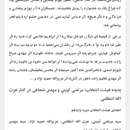
زیادی می‌بخشد. در کنار حاتمی، حضور بهرام بیضایی و عباس کیارستمی بود
که چراغ رقابت جشنواره را رونق بخشیدند. «مسافران» اثر بهرام بیضایی و
«رندگی و دیگر هیچ» اثر عباس کیارستمی در دهمین جشنواره فیلم فجر
رونمایی شد.
برخی از فیلم‌های دیگر: «وصل نیکان» اثر ابراهیم حاتمی کیا، «نیاز» اثر
علیرضا داوود نژاد، «نرگس» اثر رخشان بنی‌اعتماد، «دو نیمه سیب» اثر
کیانوش عیاری، «برخورد» اثر سیروس الوند، «خانه خلوت» اثر مهدی صباغ
زاده، «جیب برها به بهشت نمی‌روند» اثر ابوالحسن داوودی، «اوینار» اثر
شهرام اسدی، «ناصرالدین شاه آکتور سینما» اثر محسن مخملباف، «شتاب زده»
اثر مهدی فخیم زاده، «هور در آتش» اثر عزیزالله حمید نژاد و …
پدیده هیئت انتخاب؛ مرتضی آوینی و مهدی شجاعی در کنار عزت
الله انتظامی
اعضای هیئت انتخاب دوره یازدهم
سید مرتضی آوینی، عزت الله انتظامی، عزیزالله حمید نژاد، سید مهدی