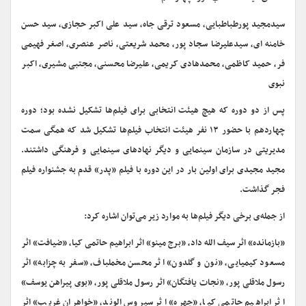
سیدمجید پورطباطبایی، مسعود ترقی جاه، سید علی اکبر حجازی، سید حسن
خامنه ای، سیدعلیرضا سجاد پور، محمد شریعتی، ناصر عنصری، اصغر فهیمی
فر، حمید کاظمی، محمدهادی کریمی، علیرضا محسنی، مجتبی مشیری، اکبر
نبوی
پس از دو دوره که هیچ هیئت انتخابی برای فیلم‌ها تشکیل نشده بود؛ دوره
چهاردهم با حضور ۱۳ نفر هیئت انتخاب فیلم‌ها تشکیل شد که همگی سمت
مدیریتی در سازمان سینمایی و دیگر نهادهای سینمایی و فرهنگی داشتند.
مجید مجیدی برای اولین بار در این دوره با فیلم «پدر» قدم به جشنواره فیلم
فجر گذاشت.
از جمله‌ی برخی دیگر فیلم‌ها به موارد زیر می‌توان اشاره کرد:
«بازمانده» اثر سیف الله داد، «برج مینو» اثر ابراهیم حاتمی کیا، «ضیافت» اثر
مسعود کیمیایی، «نون و گلدون» اثر محسن مخملباف، «سفر به چزابه» اثر
رسول ملاقلی پور، «نجات یافتگان» اثر رسول ملاقلی پور، «بوی پیراهن یوسف»
اثر ابراهیم حاتمی کیا، «چهره» اثر سیروس الوند، «خواهران غریب» اثر