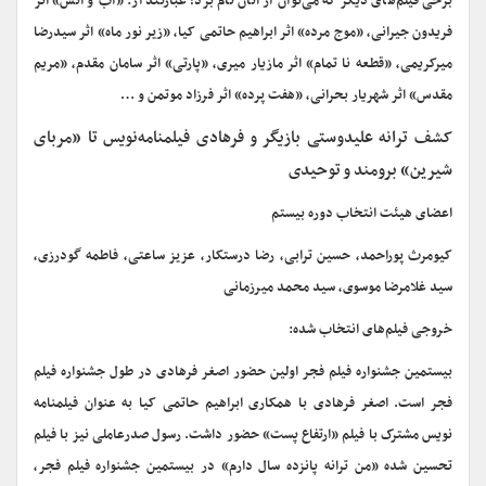
برخی فیلم‌های دیگر که می‌توان از آنان نام برد؛ عبارتند از: «آب و آتش» اثر
فریدون جیرانی، «موج مرده» اثر ابراهیم حاتمی کیا، «زیر نور ماه» اثر سیدرضا
میرکریمی، «قطعه نا تمام» اثر مازیار میری، «پارتی» اثر سامان مقدم، «مریم
مقدس» اثر شهریار بحرانی، «هفت پرده» اثر فرزاد موتمن و …
کشف ترانه علیدوستی بازیگر و فرهادی فیلمنامه‌نویس تا «مربای
شیرین» برومند و توحیدی
اعضای هیئت انتخاب دوره بیستم
کیومرث پوراحمد، حسین ترابی، رضا درستکار، عزیز ساعتی، فاطمه گودرزی،
سید غلامرضا موسوی، سید محمد میرزمانی
خروجی فیلم‌های انتخاب شده:
بیستمین جشنواره فیلم فجر اولین حضور اصغر فرهادی در طول جشنواره فیلم
فجر است. اصغر فرهادی با همکاری ابراهیم حاتمی کیا به عنوان فیلمنامه
نویس مشترک با فیلم «ارتفاع پست» حضور داشت. رسول صدرعاملی نیز با فیلم
تحسین شده «من ترانه پانزده سال دارم» در بیستمین جشنواره فیلم فجر،