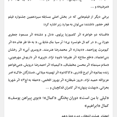
«مرضیه» و …
برخی دیگر از فیلم‌هایی که در بخش اصلی مسابقه سیزدهمین جشنواره فیلم
فجر حضور داشتند؛ می‌توان به موارد زیر اشاره کرد:
«افسانه دو خواهر» اثر کامبوزیا پرتوی، «دل و دشنه» اثر مسعود جعفری
جوزانی، «در کمال خونسردی» اثر سیامک شایقی، «به خاطر هانیه» اثر
کیومرث پوراحمد، «دیدار» اثر محمدرضا هنرمند، «روسری آبی» اثر رخشان
بنی‌اعتماد، «خلع سلاح» اثر علیرضا داوود نژاد، «پری» اثر داریوش مهرجویی،
«سلام سینما» اثر محسن مخملباف، «کیمیا» اثر احمدرضا درویش، «می‌خواهم
زنده بمانم» اثر ایرج قادری، «کاکادو» اثر تهمینه میلانی، «ستارگان خاک» اصر
عزیزالله حمید نژاد، «روز شیطان» اثر بهروز افخمی، «حمله به اچ۳» اثر شهریا
بحرانی، «بهشت پنهان» اثر کامران قدکچیان و …
«لیلی با من است» دوران پختگی «کمال»؛ «بوی پیراهن یوسف»
کمال «ابراهیم»
اعضای هیئت انتخاب دوره چهاردهم