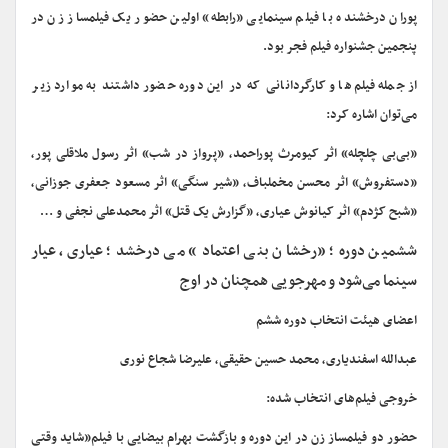
پوران درخشنده با فیلم سینمایی «رابطه» اولین حضور یک فیلمساز زن در
پنجمین جشنواره فیلم فجر بود.
از جمله فیلم‌ها و کارگردانانی که در این دوره حضور داشتند به موارد زیر
می‌توان اشاره کرد:
«بی‌بی چلچله» اثر کیومرث پوراحمد، «پرواز در شب» اثر رسول ملاقلی پور،
«دستفروش» اثر محسن مخملباف، «شیر سنگی» اثر مسعود جعفری جوزانی،
«شبح کژدم» اثر کیانوش عیاری، «گزارش یک قتل» اثر محمدعلی نجفی و …
ششمین دوره؛ «رخشان بنی اعتماد» می درخشد؛ عیاری، عیار
سینما می‌شود و مهرجویی همچنان در اوج
اعضای هیئت انتخاب دوره ششم
عبدالله اسفندیاری، محمد حسین حقیقی، علیرضا شجاع نوری
خروجی فیلم‌های انتخاب شده:
حضور دو فیلمساز زن در این دوره و بازگشت بهرام بیضایی با فیلم«شاید وقتی