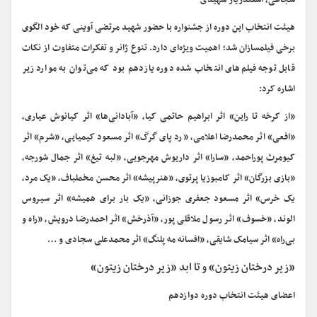
شجاعی، اسفندریار شهیدی
هیئت انتخاب این دوره از جشنواره با حضور شهید مرتضی آوینی که خود الگوی
برخی فیلمسازان شد؛ اهمیت ویژه‌ای دارد. تنوع ژانر و تفکرات متفاوت از نکات
قابل توجه فیلم‌های انتخاب شده دوره یازدهم بود که می‌توان به موارد زیر
اشاره کرد:
«از کرخه تا راین» اثر ابراهیم حاتمی کیا، «آبادانی‌ها» اثر کیانوش عیاری،
«افعی» اثر محمدرضا اعلامی، «رد پای گرگ» اثر مسعود کیمیایی، «شرم» اثر
کیومرث پوراحمد، «سارا» اثر داریوش مهرجویی، «لبه تیغ» اثر جمال شورجه،
«بازی بزرگان» اثر کامبوزیا پرتوی، «هنرپیشه» اثر محسن مخملباف، «یک مرد،
یک خرس» اثر مسعود جعفری جوزانی، «یک بار برای همیشه» اثر سیروس
الوند، «خسوف» اثر رسول ملاقلی پور، «آذرخش» اثر احمدرضا درویش، «راه و
بی‌راه» اثر سیامک شایقی، «افسانه مه پلنگ» اثر محمدعلی سجادی و …
«زیر درختان زیتون» و تا ابد «زیر درختان زیتون»
اعضای هیئت انتخاب دوره دوازدهم