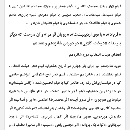
فیلم «راز مینا»، سیامک اطلسی با فیلم «سفر پر ماجرا»، سید ضیاءالدین دری با
فیلم «سینما، سینماست»، سعید سهیلی با فیلم «مردی شبیه باران»، قاسم
جعفری با فیلم «قاصدک»، جواد شمقدری با فیلم «طوفان شن» و …
«فریاد»، «بانوی اردیبهشت»، «روبان قرمز» و آن درخت که دیگر
بار نداد «درخت گلابی» دو دوره‌ی شانزدهم و هفدهم
اعضای هیئت انتخاب دوره شانزدهم
دوره شانزدهم نیز برای بار چهارم در تاریخ جشنواره فیلم فجر هیئت انتخاب
فیلم نداشت. دوره شانزدهم جشنواره فیلم فجر اوج شکوفایی ابراهیم حاتمی
کیا در فیلمسازی‌اش رقم زد. حاتمی کیا با فیلم تحسین شده «آژانس شیشه‌ای»
در شانزدهمین جشنواره فیلم فجر حضور داشت. در کنار «آژانس شیشه‌ای»
فیلم‌هایی هم‌چون: «آن سوی آینه» اثر محمدرضا اعلامی، «ابر و آفتاب» اثر
محمود کلاری، «بانوی اردیبهشت» اثر رخشان بنی‌اعتماد، «درخت گلابی» اثر
داریوش مهرجویی، «مهر مادری» اثر کمال تبریزی، «ساحره» اثر داوود
میرباقری، «تولد یک پروانه» اثر مجتبی راعی، «سیب» اثر سمیرا مخملباف و