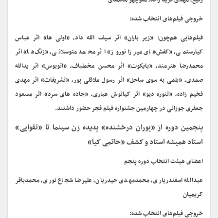
رفیع، مهدی فرید زاده، منوچهر محمدی
خروجی فیلم‌های انتخاب شده:
فیلم‌هایی هم‌چون: «زیر باران» اثر سیف الله داد، «اولی ها» اثر عباس
کیارستمی، «کفش‌های میرزا نوروز» اثر محمد متوسلانی، «زنگ‌ها» اثر
محمدرضا هنرمند، «بایکوت» اثر محسن مخملباف، «اتوبوس» اثر یدالله
صمدی، «بلمی به سوی ساحل» اثر رسول ملاقلی پور، «تشریفات» اثر مهدی
فخیم زاده، «تنوره دیو» اثر کیانوش عیاری، «جاده های سرد» اثر مسعود
جعفری جوزانی در چهارمین جشنواره فیلم فجر حضور داشتند.
پنجمین دوره از «پوران درخشنده» پدیده زن سینما تا «تقوایی»
استاد همیشه استاد و کشف «حاتمی کیا»
اعضای هیئت انتخاب دوره پنجم
عبدالله اسفندریاری، محمدمهدی حیدریان، علیرضا شجاع نوری، محمدباقر
کریمیان
خروجی فیلم‌های انتخاب شده: