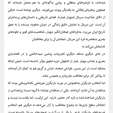
شده‌اند، با فرضیه‌های منطقی و روایی به‌گونه‌ای به هم متصل شده‌اند که
همچون پنجره‌ای پلکانی به یکدیگر پیوند می‌خورند. دیگری نوشته است: «یکی
از دلایل جذابیت سریال «مهیار عیار»، فضای تاریخی و داستان‌های پرماجرای
آن است. این سریال با نمایش دقیق زندگی در دوران صفویه، بیننده را به عمق
تاریخ ایران می‌برد. ماجراهای هیجان‌انگیز مهیار، شخصیت‌های قوی و جلوه‌های
بصری منحصربه فرد این سریال، تماشای آن را برای مخاطبان
لذتبخش می‌کند.»
در جای دیگری منتقد دیگری تجربیات پیشین سیدحاتمی ‌را در فضاسازی
بصری و جذاب مهیار عیار از اصفهان دوره صفوی مؤثر دانسته است. ضمن اینکه
معتقد است در این مسیر، طراحی صحنه، لباس و گریم هم به کمک اثر آمده‌اند
تا روکش کار برای مخاطب باورپذیر و ملموس باشد.
اما انتخاب بازیگران به‌خصوص در مورد بازیگران غیراصلی نکته‌ای‌منفی بوده که
منتقدان به آن اشاره کرده‌اند. یکی از منتقدان نوشته: «گروه نسبتا پرتعدادی از
بازیگران شناخته شده و تازه کار حضور دارند. این ترکیب، اما یکدست نیست و
اختلاف سطح بازی‌ها به وضوح مخاطب را آزار می‌دهد.» دیگری هم انتخاب
غیرحرفه‌ای بازیگران فرعی را یکی از بزرگ‌ترین ضعف‌های سریال دانسته است: