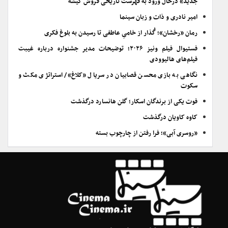
جدید» درحال ورود به فهرست تاریخی فروش گیشه
امیر نادری و ذات و زبان سینما
رمان «رخشان»؛ گُذار از خامیِ عاطفی تا رسیدن به بلوغ فکری
فستیوال فیلم ونیز ۲۰۲۶؛ توضیحات مدیر جشنواره درباره غیبت
فیلم‌های هالیوودی
نگاهی به بازی محسن قصابیان در سریال «کلاغ»/ استراتژی مکث و
سکوت
فوت یکی از برندگان اسکار؛ گلن هانسارد درگذشت
کاوه کاویان درگذشت
«روسری آبی»؛ فرا رفتن از چارچوب بسته