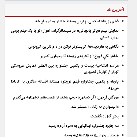
آخرین ها
فیلم مهرداد اسکویی بهترین مستند جشنواره دوربان شد
نمایش فیلم «پاتر پانچالی» در سینماتوگراف اهواز؛ تو با یک فیلم بومی
روبرو هستی
نگاهی به «اودیسه»/ کریستوفر نولان در دام نفرین کرونوس
شاعرانگیِ فروغ؛ از تجربه‌ی زیسته تا معماری تصویر
مراسم افتتاحیه بیست و یکمین جشنواره بین المللی نمایش عروسکی
تهران / گزارش تصویری
پنجاه و یکمین جشنواره فیلم تورنتو؛ مستند افسانه سالاری به کانادا
می‌رود
مورگان فریمن: اگر دستمزد خوب باشد، از ضعف‌های فیلمنامه می‌گذرم
«ابرسواران مه رکاب» منتشر شد
پیتر گیل درگذشت
سه جایزه جشنواره ایتالیایی به «مرد آرام» رسید
«بیضایی‌خوانی» به «اژدهاک» رسید