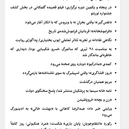
در پنجاه و یکمین دوره برگزاری؛ فیلم قصیده گلمکانی در بخش کشف
جشنواره تورنتو
«نفس‌گیر»؛ وقتی بحران نه با ویروس که با انکار آغاز می‌شود
«فراموشخانه»؛ قربانیان فراموش‌شده‌ی تاریخ
نگاهی نقادانه بر تجربه تئاتر تعاملی ایوب بختیاری/ پداگوژی روایت
به مناسبت ۲۸ تیری که سالمرگ خسرو شکیبایی بود/ دیداری که
خاطره‌ای ماندگار شد
کمدی «مادرکیو» دوباره روی صحنه می‌رود
«روز افشاگری»؛ وقتی اسپیلبرگ به سوی ناشناخته‌ها بازمی‌گردد
مریم همتیان درگذشت
نامه خانه سینما به پزشکیان منتشر شد/ پاسخ سخنگوی دولت
«زن و بچه»؛ فروپاشیدن
ورایتی خبر داد؛ عبدالرضا کاهانی با «بهشت خالی» به ادینبورگ
می‌رود
رکورد «انتقام‌جویان: پایان بازی» شکست؛ «مرد عنکبوتی: روز کاملاً