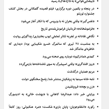
«بیضایی‌خوانی» به «اژدهاک» رسید
در پنجاه و یکمین دوره برگزاری؛ فیلم قصیده گلمکانی در بخش کشف
جشنواره تورنتو
«نفس‌گیر»؛ وقتی بحران نه با ویروس که با انکار آغاز می‌شود
«فراموشخانه»؛ قربانیان فراموش‌شده‌ی تاریخ
نگاهی نقادانه بر تجربه تئاتر تعاملی ایوب بختیاری/ پداگوژی روایت
به مناسبت ۲۸ تیری که سالمرگ خسرو شکیبایی بود/ دیداری که
خاطره‌ای ماندگار شد
کمدی «مادرکیو» دوباره روی صحنه می‌رود
«روز افشاگری»؛ وقتی اسپیلبرگ به سوی ناشناخته‌ها بازمی‌گردد
مریم همتیان درگذشت
نامه خانه سینما به پزشکیان منتشر شد/ پاسخ سخنگوی دولت
«زن و بچه»؛ فروپاشیدن
ورایتی خبر داد؛ عبدالرضا کاهانی با «بهشت خالی» به ادینبورگ
می‌رود
رکورد «انتقام‌جویان: پایان بازی» شکست؛ «مرد عنکبوتی: روز کاملاً