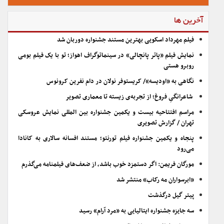
آخرین ها
فیلم مهرداد اسکویی بهترین مستند جشنواره دوربان شد
نمایش فیلم «پاتر پانچالی» در سینماتوگراف اهواز؛ تو با یک فیلم بومی
روبرو هستی
نگاهی به «اودیسه»/ کریستوفر نولان در دام نفرین کرونوس
شاعرانگیِ فروغ؛ از تجربه‌ی زیسته تا معماری تصویر
مراسم افتتاحیه بیست و یکمین جشنواره بین المللی نمایش عروسکی
تهران / گزارش تصویری
پنجاه و یکمین جشنواره فیلم تورنتو؛ مستند افسانه سالاری به کانادا
می‌رود
مورگان فریمن: اگر دستمزد خوب باشد، از ضعف‌های فیلمنامه می‌گذرم
«ابرسواران مه رکاب» منتشر شد
پیتر گیل درگذشت
سه جایزه جشنواره ایتالیایی به «مرد آرام» رسید