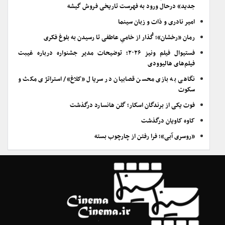
جدید» درحال ورود به فهرست تاریخی فروش گیشه
امیر نادری و ذات و زبان سینما
رمان «رخشان»؛ گُذار از خامیِ عاطفی تا رسیدن به بلوغ فکری
فستیوال فیلم ونیز ۲۰۲۶؛ توضیحات مدیر جشنواره درباره غیبت
فیلم‌های هالیوودی
نگاهی به بازی محسن قصابیان در سریال «کلاغ»/ استراتژی مکث و
سکوت
فوت یکی از برندگان اسکار؛ گلن هانسارد درگذشت
کاوه کاویان درگذشت
«روسری آبی»؛ فرا رفتن از چارچوب بسته