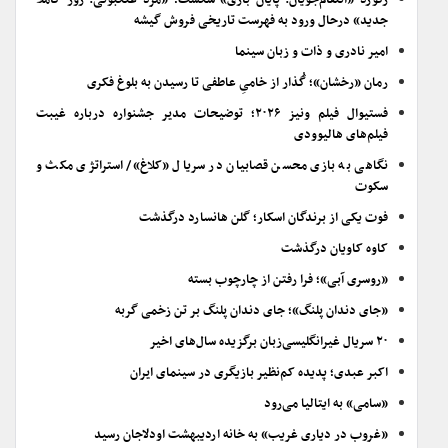
رکورد «انتقام‌جویان: پایان بازی» شکست؛ «مرد عنکبوتی: روز کاملاً
جدید» درحال ورود به فهرست تاریخی فروش گیشه
امیر نادری و ذات و زبان سینما
رمان «رخشان»؛ گُذار از خامیِ عاطفی تا رسیدن به بلوغ فکری
فستیوال فیلم ونیز ۲۰۲۶؛ توضیحات مدیر جشنواره درباره غیبت
فیلم‌های هالیوودی
نگاهی به بازی محسن قصابیان در سریال «کلاغ»/ استراتژی مکث و
سکوت
فوت یکی از برندگان اسکار؛ گلن هانسارد درگذشت
کاوه کاویان درگذشت
«روسری آبی»؛ فرا رفتن از چارچوب بسته
«جای دندان پلنگ»؛ جای دندان پلنگ بر تن زخمی گربه
۲۰ سریال غیرانگلیسی‌زبان برگزیده سال‌های اخیر
اکبر عبدی؛ پدیده کم‌نظیر بازیگری در سینمای ایران
«سامی» به ایتالیا می‌رود
«غروب در دیاری غریب» به خانه اردیبهشت اودلاجان رسید