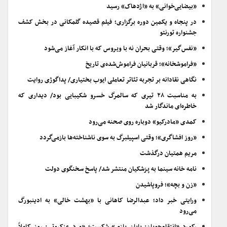
«بیضایی‌خوانی» به «اژدهاک» رسید
در پنجاه و یکمین دوره برگزاری؛ فیلم قصیده گلمکانی در بخش کشف
جشنواره تورنتو
«نفس‌گیر»؛ وقتی بحران نه با ویروس که با انکار آغاز می‌شود
«فراموشخانه»؛ قربانیان فراموش‌شده‌ی تاریخ
نگاهی نقادانه بر تجربه تئاتر تعاملی ایوب بختیاری/ پداگوژی روایت
به مناسبت ۲۸ تیری که سالمرگ خسرو شکیبایی بود/ دیداری که
خاطره‌ای ماندگار شد
کمدی «مادرکیو» دوباره روی صحنه می‌رود
«روز افشاگری»؛ وقتی اسپیلبرگ به سوی ناشناخته‌ها بازمی‌گردد
مریم همتیان درگذشت
نامه خانه سینما به پزشکیان منتشر شد/ پاسخ سخنگوی دولت
«زن و بچه»؛ فروپاشیدن
ورایتی خبر داد؛ عبدالرضا کاهانی با «بهشت خالی» به ادینبورگ
می‌رود