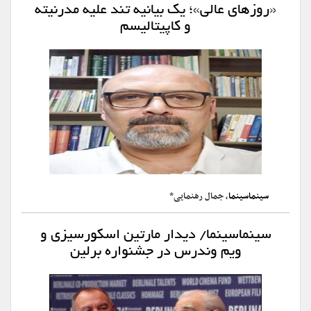
«روزهای عالی»؛ یک بیانیه تند علیه مدرنیته
و کاپیتالیسم
سینماسینما
، جمال رهنمایی*
سینماسینما/ دیدار مارتین اسکورسیزی و
ویم وندرس در جشنواره برلین