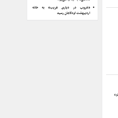
«غروب در دیاری غریب» به خانه
اردیبهشت اودلاجان رسید
و»