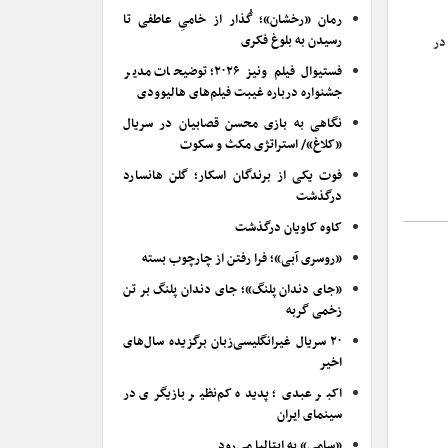
رمان «رخشان»؛ گُذار از خامیِ عاطفی تا
رسیدن به بلوغ فکری
در
فستیوال فیلم ونیز ۲۰۲۶؛ توضیحات مدیر
جشنواره درباره غیبت فیلم‌های هالیوودی
نگاهی به بازی محسن قصابیان در سریال
«کلاغ»/ استراتژی مکث و سکوت
فوت یکی از برندگان اسکار؛ گلن هانسارد
درگذشت
کاوه کاویان درگذشت
«روسری آبی»؛ فرا رفتن از چارچوب بسته
«جای دندان پلنگ»؛ جای دندان پلنگ بر تن
زخمی گربه
۲۰ سریال غیرانگلیسی‌زبان برگزیده سال‌های
اخیر
اکبر عبدی؛ پدیده کم‌نظیر بازیگری در
سینمای ایران
«سامی» به ایتالیا می‌رود