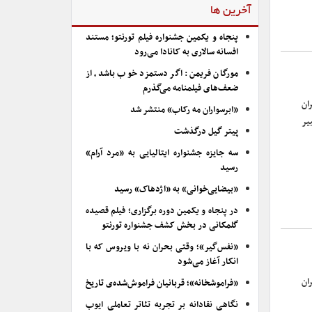
آخرین ها
پنجاه و یکمین جشنواره فیلم تورنتو؛ مستند
افسانه سالاری به کانادا می‌رود
مورگان فریمن: اگر دستمزد خوب باشد، از
ضعف‌های فیلمنامه می‌گذرم
ان
«ابرسواران مه رکاب» منتشر شد
یر
پیتر گیل درگذشت
سه جایزه جشنواره ایتالیایی به «مرد آرام»
رسید
«بیضایی‌خوانی» به «اژدهاک» رسید
در پنجاه و یکمین دوره برگزاری؛ فیلم قصیده
گلمکانی در بخش کشف جشنواره تورنتو
«نفس‌گیر»؛ وقتی بحران نه با ویروس که با
انکار آغاز می‌شود
ان
«فراموشخانه»؛ قربانیان فراموش‌شده‌ی تاریخ
نگاهی نقادانه بر تجربه تئاتر تعاملی ایوب