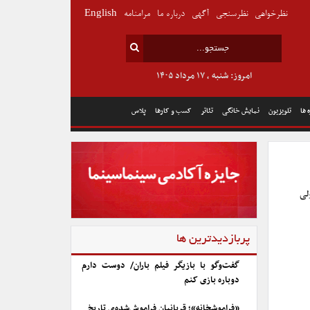
نظرخواهی
نظرسنجی
آگهی
درباره ما
مرامنامه
English
امروز: شنبه , ۱۷ مرداد ۱۴۰۵
 ها
تلویزیون
نمایش خانگی
تئاتر
کسب و کارها
پلاس
لی
پربازدیدترین ها
گفت‌وگو با بازیگر فیلم باران/ دوست دارم
دوباره بازی کنم
«فراموشخانه»؛ قربانیان فراموش‌شده‌ی تاریخ