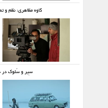
کاوه مظاهری: نظم و ت
سِیر و سُلوک در 