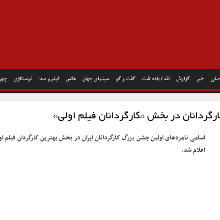
صلی
خبر
گزارش
نقد / یادداشت
گفت و گو
سینمای جهان
عکس
فیلم و صدا
نوستالژی
چهره
رگردانان در بخش «کارگردانان فیلم اولی»
اسامی نامزدهای اولین جشن بزرگ کارگردانان ایران در بخش بهترین کارگردان فیلم او
اعلام شد.