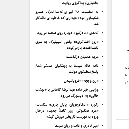
بختیاری/ پداگوژی روایت
به مناسبت ۲۸ تیری که سالمرگ خسرو
شکیبایی بود/ دیداری که خاطره‌ای ماندگار
شد
کمدی «مادرکیو» دوباره روی صحنه می‌رود
«روز افشاگری»؛ وقتی اسپیلبرگ به سوی
ناشناخته‌ها بازمی‌گردد
مریم همتیان درگذشت
نامه خانه سینما به پزشکیان منتشر شد/
نه
پاسخ سخنگوی دولت
به
«زن و بچه»؛ فروپاشیدن
در
ورایتی خبر داد؛ عبدالرضا کاهانی با «بهشت
خالی» به ادینبورگ می‌رود
رکورد «انتقام‌جویان: پایان بازی» شکست؛
«مرد عنکبوتی: روز کاملاً جدید» درحال
ورود به فهرست تاریخی فروش گیشه
امیر نادری و ذات و زبان سینما