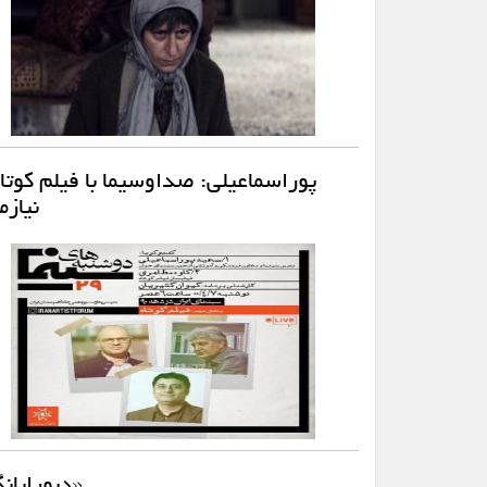
پوراسماعیلی: صداوسیما با فیلم کوتا
نیاز
«دبورایان