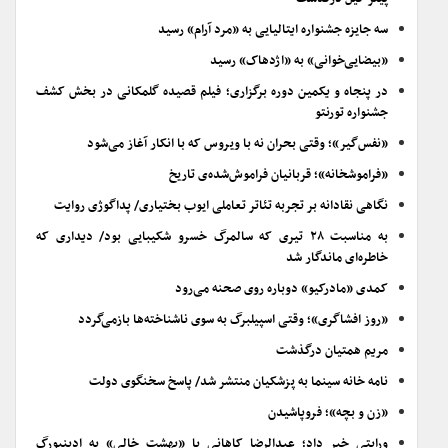
سه جایزه جشنواره ایتالیایی به «مرد آرام» رسید
«بیضایی‌خوانی» به «اژدهاک» رسید
در پنجاه و یکمین دوره برگزاری؛ فیلم قصیده گلمکانی در بخش کشف
جشنواره تورنتو
«نفس‌گیر»؛ وقتی بحران نه با ویروس که با انکار آغاز می‌شود
«فراموشخانه»؛ قربانیان فراموش‌شده‌ی تاریخ
نگاهی نقادانه بر تجربه تئاتر تعاملی ایوب بختیاری/ پداگوژی روایت
به مناسبت ۲۸ تیری که سالمرگ خسرو شکیبایی بود/ دیداری که
خاطره‌ای ماندگار شد
کمدی «مادرکیو» دوباره روی صحنه می‌رود
«روز افشاگری»؛ وقتی اسپیلبرگ به سوی ناشناخته‌ها بازمی‌گردد
مریم همتیان درگذشت
نامه خانه سینما به پزشکیان منتشر شد/ پاسخ سخنگوی دولت
«زن و بچه»؛ فروپاشیدن
ورایتی خبر داد؛ عبدالرضا کاهانی با «بهشت خالی» به ادینبورگ