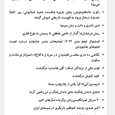
می‌رود
رکورد «انتقام‌جویان: پایان بازی» شکست؛ «مرد عنکبوتی: روز کاملاً
جدید» درحال ورود به فهرست تاریخی فروش گیشه
امیر نادری و ذات و زبان سینما
رمان «رخشان»؛ گُذار از خامیِ عاطفی تا رسیدن به بلوغ فکری
فستیوال فیلم ونیز ۲۰۲۶؛ توضیحات مدیر جشنواره درباره غیبت
فیلم‌های هالیوودی
نگاهی به بازی محسن قصابیان در سریال «کلاغ»/ استراتژی مکث و
سکوت
فوت یکی از برندگان اسکار؛ گلن هانسارد درگذشت
کاوه کاویان درگذشت
«روسری آبی»؛ فرا رفتن از چارچوب بسته
«جای دندان پلنگ»؛ جای دندان پلنگ بر تن زخمی گربه
۲۰ سریال غیرانگلیسی‌زبان برگزیده سال‌های اخیر
اکبر عبدی؛ پدیده کم‌نظیر بازیگری در سینمای ایران