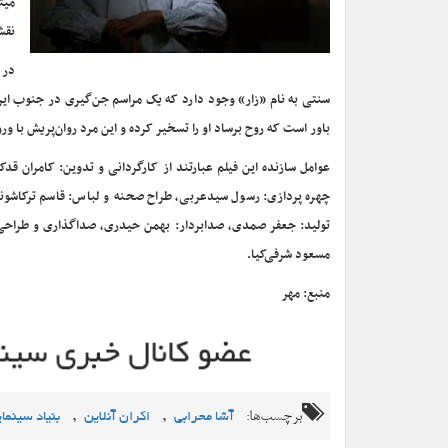
میت
نقش
در 
سنتی به نام «زار» وجود دارد که یک مراسم جن‌گیری در جنوب ایران 
باور است که روح برساد او را تسخیر کرده و این مرد روان‌پریش با و
عوامل سازنده این فیلم عبارتند از کارگردانی و تدوین: کامران ق
چهره پردازی: رسول سیدعربی، طراح صحنه و لباس: قاسم ترکاشوند، 
تولید: جعفر صمدی، صدابردار: بهمن حیدری، صداگذاری و طراح
مسعود شرفی‌کیا.
منبع: مهر
برچسب‌ها:
,
,
آشا محرابی
اکران آنلاین
بنیاد سینمای