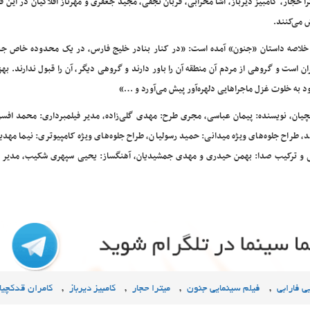
را حجار، کامبیز دیرباز، آشا محرابی، قربان نجفی، مجید جعفری و مهرناز افلاکیان در این فی
 می‌کنند.
خلاصه داستان «جنون» آمده است: «در کنار بنادر خلیج فارس، در یک محدوده خاص جغر
است و گروهی از مردم آن منطقه آن را باور دارند و گروهی دیگر، آن را قبول ندارند. بهزا
رود به خلوت غزل ماجراهایی دلهره‌آور پیش می‌آورد و …»
دکچیان، نویسنده: پیمان عباسی، مجری طرح: مهدی گلی‌زاده، مدیر فیلمبرداری: محمد افس
طراح جلوه‌های ویژه میدانی: حمید رسولیان، طراح جلوه‌های ویژه کامپیوتری: نیما مهدی
ی و ترکیب صدا: بهمن حیدری و مهدی جمشیدیان، آهنگساز: یحیی سپهری شکیب، مدیر ت
,
,
,
,
ی فارابی
فیلم سینمایی جنون
میترا حجار
کامبیز دیرباز
کامران قدکچیا