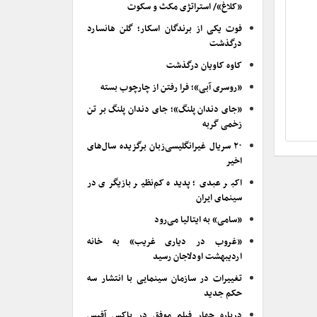
«کلاغ»/ استراتژی مکث و سکوت
فوت یکی از برندگان اسکار؛ گلن هانسارد
درگذشت
کاوه کاویان درگذشت
«روسری آبی»؛ فرا رفتن از چارچوب بسته
«جای دندان پلنگ»؛ جای دندان پلنگ بر تن
زخمی گربه
۲۰ سریال غیرانگلیسی‌زبان برگزیده سال‌های
اخیر
اکبر عبدی؛ پدیده کم‌نظیر بازیگری در
سینمای ایران
«سامی» به ایتالیا می‌رود
«غروب در دیاری غریب» به خانه
اردیبهشت اودلاجان رسید
تغییرات در سازمان سینمایی با انتشار سه
حکم جدید
درباره چهار فیلم موفق در باکس آفیس