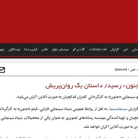
صلی
خبر
گزارش
نقد / یادداشت
گفت و گو
سینمای جهان
عکس
فیلم و صدا
نوستالژی
چهره
بر : 156008
«جنون» رسید/ داستان یک روان‌پریش
م سینمایی «جنون» به کارگردانی کامران قدکچیان به صورت آنلاین اکران می‌شود.
گزارش
سینماسینما
، به نقل از روابط عمومی بنیاد سینمایی فارابی، فیلم «جنون» به کارگردان
چیان و تهیه‌کنندگی موسسه رسانه‌های تصویری به عنوان یکی از محصولات بنیاد سینمایی ف
ی به صورت آنلاین اکران خواهد شد.