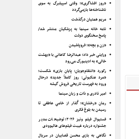
«روز افشاگری»؛ وقتی اسپیلبرگ به سوی
ناشناخته‌ها بازمی‌گردد
مریم همتیان درگذشت
نامه خانه سینما به پزشکیان منتشر شد/
پاسخ سخنگوی دولت
«زن و بچه»؛ فروپاشیدن
ورایتی خبر داد؛ عبدالرضا کاهانی با «بهشت
خالی» به ادینبورگ می‌رود
رکورد «انتقام‌جویان: پایان بازی» شکست؛
«مرد عنکبوتی: روز کاملاً جدید» درحال
ورود به فهرست تاریخی فروش گیشه
امیر نادری و ذات و زبان سینما
رمان «رخشان»؛ گُذار از خامیِ عاطفی تا
رسیدن به بلوغ فکری
فستیوال فیلم ونیز ۲۰۲۶؛ توضیحات مدیر
جشنواره درباره غیبت فیلم‌های هالیوودی
نگاهی به بازی محسن قصابیان در سریال