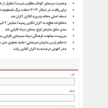
وضعیت سینمای کودک مطلوب نیست/ تجلیل از شک
برای رقابت در اسکار ۲۰۲۶؛ «علت مرگ نامعلوم» نماینده ایران شد
نسخه اصلی «خانه پدری» آنلاین اکران شد
«خانواده خلج» به اکران آنلاین رسید/ نمایش ۳ انیمیشن در سالن حقیقت
مدیر سابق سازمان اوج، مشاور بنیاد فارابی شد
سرپرست معاونت فرهنگی بنیاد سینمایی فارابی 
با حکم رئیس سازمان سینمایی؛ حامد جعفری دبیر سی
«در آغوش درخت» به اکران آنلاین رفت
نام:
ایمیل: