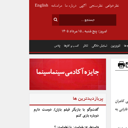
نظرخواهی
نظرسنجی
آگهی
درباره ما
مرامنامه
English
امروز: پنج شنبه , ۱۵ مرداد ۱۴۰۵
 ها
تلویزیون
نمایش خانگی
تئاتر
کسب و کارها
پلاس
پربازدیدترین ها
ی کامران
ارابی به
گفت‌وگو با بازیگر فیلم باران/ دوست دارم
دوباره بازی کنم
«استخر»؛ خواستن یا نخواستن؟