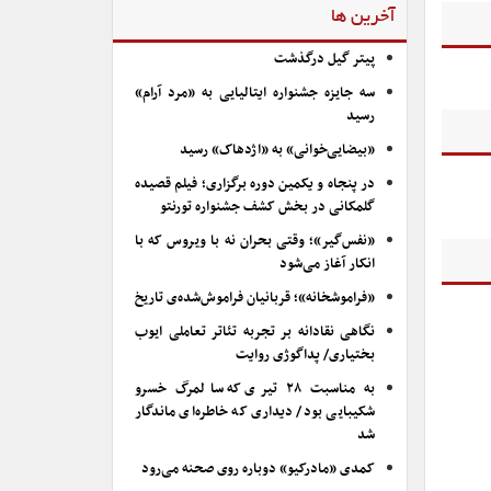
آخرین ها
پیتر گیل درگذشت
سه جایزه جشنواره ایتالیایی به «مرد آرام»
رسید
«بیضایی‌خوانی» به «اژدهاک» رسید
در پنجاه و یکمین دوره برگزاری؛ فیلم قصیده
گلمکانی در بخش کشف جشنواره تورنتو
«نفس‌گیر»؛ وقتی بحران نه با ویروس که با
انکار آغاز می‌شود
«فراموشخانه»؛ قربانیان فراموش‌شده‌ی تاریخ
نگاهی نقادانه بر تجربه تئاتر تعاملی ایوب
بختیاری/ پداگوژی روایت
به مناسبت ۲۸ تیری که سالمرگ خسرو
شکیبایی بود/ دیداری که خاطره‌ای ماندگار
شد
کمدی «مادرکیو» دوباره روی صحنه می‌رود