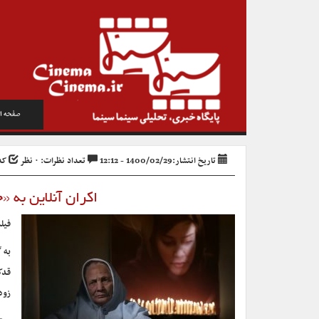
صفحه ا
تاریخ انتشار:1400/02/29 - 12:12
تعداد نظرات: ۰ نظر
کد خ
اکران آنلاین به 
فیل
به 
قدک
زود