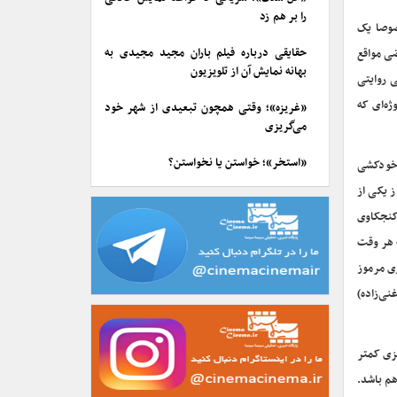
را بر هم زد
صوصا یک
حقایقی درباره فیلم باران مجید مجیدی به
ضی مواقع
بهانه نمایش آن از تلویزیون
ن گمراهی روایتی
ژه‌ای که
«غریزه»؛ وقتی همچون تبعیدی از شهر خود
می‌گریزی
«استخر»؛ خواستن یا نخواستن؟
رباره پرونده خودکشی
ز یکی از
 کنجکاوی
 هر وقت
ری مرموز
هی (غنی‌زاده)
یزی کمتر
هم باشد.