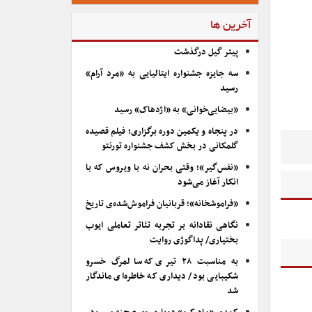
آخرین ها
پیتر گیل درگذشت
سه جایزه جشنواره ایتالیایی به «مرد آرام»
رسید
«بیضایی‌خوانی» به «اژدهاک» رسید
در پنجاه و یکمین دوره برگزاری؛ فیلم قصیده
گلمکانی در بخش کشف جشنواره تورنتو
«نفس‌گیر»؛ وقتی بحران نه با ویروس که با
انکار آغاز می‌شود
«فراموشخانه»؛ قربانیان فراموش‌شده‌ی تاریخ
نگاهی نقادانه بر تجربه تئاتر تعاملی ایوب
بختیاری/ پداگوژی روایت
به مناسبت ۲۸ تیری که سالمرگ خسرو
شکیبایی بود/ دیداری که خاطره‌ای ماندگار
شد