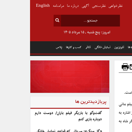
نظرخواهی
نظرسنجی
آگهی
درباره ما
مرامنامه
English
امروز: پنج شنبه , ۱۵ مرداد ۱۴۰۵
 ها
تلویزیون
نمایش خانگی
تئاتر
کسب و کارها
پلاس
است.
پربازدیدترین ها
یلم مانی
ه وقوع می‌پیوندد و پر از اشاره به
گفت‌وگو با بازیگر فیلم باران/ دوست دارم
دوباره بازی کنم
 شاه به
«گل سنگ»؛ سریالی که قواعد نمایش خانگی