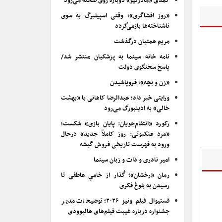
کمدی «مادرکیو» دوباره روی صحنه می‌رود
«روز افشاگری»؛ وقتی اسپیلبرگ به سوی
ناشناخته‌ها بازمی‌گردد
مریم همتیان درگذشت
نامه خانه سینما به پزشکیان منتشر شد/
پاسخ سخنگوی دولت
«زن و بچه»؛ فروپاشیدن
ورایتی خبر داد؛ عبدالرضا کاهانی با «بهشت
خالی» به ادینبورگ می‌رود
رکورد «انتقام‌جویان: پایان بازی» شکست؛
«مرد عنکبوتی: روز کاملاً جدید» درحال
ورود به فهرست تاریخی فروش گیشه
امیر نادری و ذات و زبان سینما
رمان «رخشان»؛ گُذار از خامیِ عاطفی تا
رسیدن به بلوغ فکری
فستیوال فیلم ونیز ۲۰۲۶؛ توضیحات مدیر
جشنواره درباره غیبت فیلم‌های هالیوودی