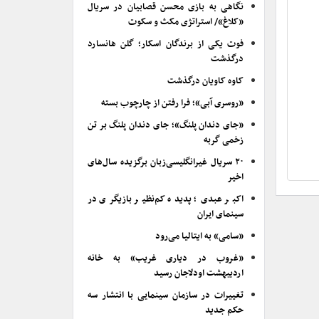
نگاهی به بازی محسن قصابیان در سریال
«کلاغ»/ استراتژی مکث و سکوت
فوت یکی از برندگان اسکار؛ گلن هانسارد
درگذشت
کاوه کاویان درگذشت
«روسری آبی»؛ فرا رفتن از چارچوب بسته
«جای دندان پلنگ»؛ جای دندان پلنگ بر تن
زخمی گربه
۲۰ سریال غیرانگلیسی‌زبان برگزیده سال‌های
اخیر
اکبر عبدی؛ پدیده کم‌نظیر بازیگری در
سینمای ایران
«سامی» به ایتالیا می‌رود
«غروب در دیاری غریب» به خانه
اردیبهشت اودلاجان رسید
تغییرات در سازمان سینمایی با انتشار سه
حکم جدید