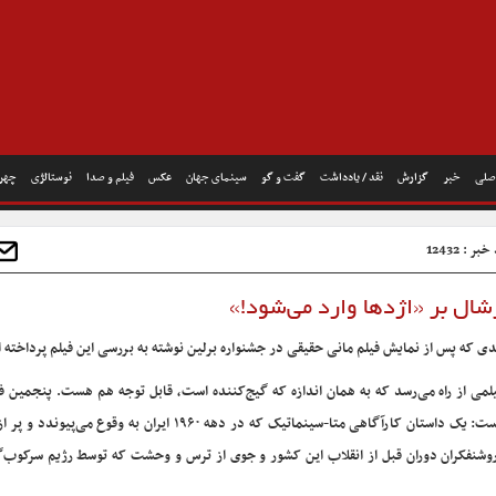
صلی
خبر
گزارش
نقد / یادداشت
گفت و گو
سینمای جهان
عکس
فیلم و صدا
نوستالژی
چهره
ر : 12432
شال بر «اژدها وارد می‌شود!»
دی که پس از نمایش فیلم مانی حقیقی در جشنواره برلین نوشته به بررسی این فیلم پرداخته 
لمی از راه می‌رسد که به همان اندازه که گیج‌کننده است، قابل توجه هم هست. پنجمین ف
حقیقی کارگردان ایرانی یعنی «اژدها وارد می‌شود!» چنین فیلمی است: یک داستان کارآگاهی متا-سینماتیک که در دهه ۱۹۶۰ ایران ب
وشنفکران دوران قبل از انقلاب این کشور و جوی از ترس و وحشت که توسط رژیم سرکوب‌گر