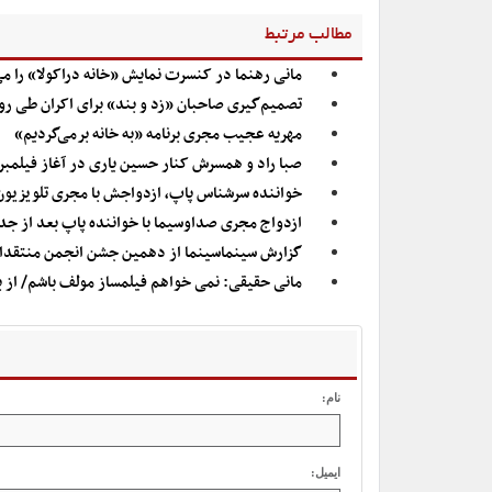
مطالب مرتبط
مانی رهنما در کنسرت نمایش «خانه دراکولا» را می
تصمیم‌گیری صاحبان «زد و بند» برای اکران طی روز
مهریه عجیب مجری برنامه «به خانه برمی‌گردیم»
صبا راد و همسرش کنار حسین یاری در آغاز فیلمبر
خواننده سرشناس پاپ٬ ازدواجش با مجری تلویزیون را تأیید کرد
ازدواج مجری صداوسیما با خواننده پاپ بعد از ج
گزارش سینماسینما از دهمین جشن انجمن منتقدان:
مانی حقیقی: نمی خواهم فیلمساز مولف باشم/ از ب
نام:
ایمیل: