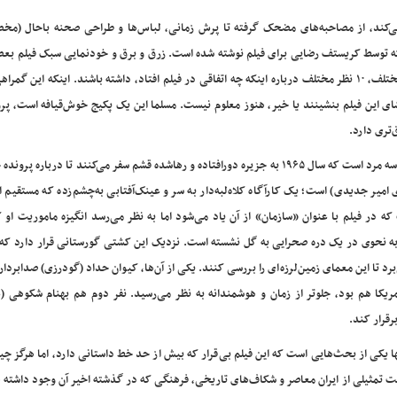
 می‌کند، از مصاحبه‌های مضحک گرفته تا پرش زمانی، لباس‌ها و طراحی صحنه باحال (مخ
راک که توسط کریستف رضایی برای فیلم نوشته شده است. زرق و برق و خودنمایی سبک فیلم بع
حواس ما را از خط داستانی پرت می‌کند و احتمال دارد ۱۰ بیننده مختلف، ۱۰ نظر مختلف درباره اینکه چه اتفاقی در فیلم افتاد، داشته باشند. اینکه ای
ای این فیلم بنشینند یا خیر، هنوز معلوم نیست. مسلما این یک پکیج خوش‌قیافه است، پرو
‌تری دارد.
اگر بخواهیم به مرکز ماجرا نگاه کنیم، این (احتمالا) داستانی درباره سه مرد است که سال ۱۹۶۵ به جزیره دورافتاده و رهاشده قشم سفر می‌کنند تا د
میر جدیدی) است؛ یک کارآگاه کلاه‌لبه‌دار به سر و عینک‌‌آفتابی به‌چشم‌زده که مستقیم ا
ه در فیلم با عنوان «سازمان» از آن یاد می‌شود اما به نظر می‌رسد انگیزه ماموریت او
به نحوی در یک دره صحرایی به گل نشسته است. نزدیک این کشتی گورستانی قرار دارد که
برد تا این معمای زمین‌لرزه‌ای را بررسی کنند. یکی از آن‌ها، کیوان حداد (گودرزی) صدابردا
 که موها و لباس هیپی‌و‌ارش حتی اگر در اوایل دهه ۱۹۶۰ آمریکا هم بود، جلوتر از زمان و هوشمندانه به نظر می‌رسید. نفر دوم هم بهنام شکو
رقرار کند.
ا یکی از بحث‌هایی است که این فیلم بی‌قرار که بیش از حد خط داستانی دارد، اما هرگز چ
است تمثیلی از ایران معاصر و شکاف‌های تاریخی، فرهنگی که در گذشته اخیر آن وجود داشته 