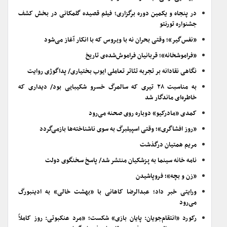
در پنجاه و یکمین دوره برگزاری؛ فیلم قصیده گلمکانی در بخش کشف
جشنواره تورنتو
«نفس‌گیر»؛ وقتی بحران نه با ویروس که با انکار آغاز می‌شود
«فراموشخانه»؛ قربانیان فراموش‌شده‌ی تاریخ
نگاهی نقادانه بر تجربه تئاتر تعاملی ایوب بختیاری/ پداگوژی روایت
به مناسبت ۲۸ تیری که سالمرگ خسرو شکیبایی بود/ دیداری که
خاطره‌ای ماندگار شد
کمدی «مادرکیو» دوباره روی صحنه می‌رود
«روز افشاگری»؛ وقتی اسپیلبرگ به سوی ناشناخته‌ها بازمی‌گردد
مریم همتیان درگذشت
نامه خانه سینما به پزشکیان منتشر شد/ پاسخ سخنگوی دولت
«زن و بچه»؛ فروپاشیدن
ورایتی خبر داد؛ عبدالرضا کاهانی با «بهشت خالی» به ادینبورگ
می‌رود
رکورد «انتقام‌جویان: پایان بازی» شکست؛ «مرد عنکبوتی: روز کاملاً