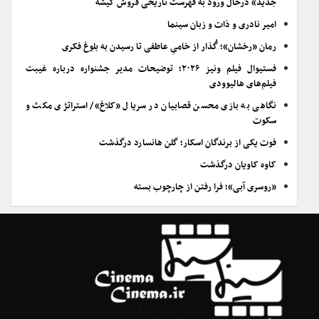
جدید» درحال ورود به فهرست تاریخی فروش گیشه
امیر نادری و ذات و زبان سینما
رمان «رخشان»؛ گُذار از خامیِ عاطفی تا رسیدن به بلوغ فکری
فستیوال فیلم ونیز ۲۰۲۶؛ توضیحات مدیر جشنواره درباره غیبت
فیلم‌های هالیوودی
نگاهی به بازی محسن قصابیان در سریال «کلاغ»/ استراتژی مکث و
سکوت
فوت یکی از برندگان اسکار؛ گلن هانسارد درگذشت
کاوه کاویان درگذشت
«روسری آبی»؛ فرا رفتن از چارچوب بسته