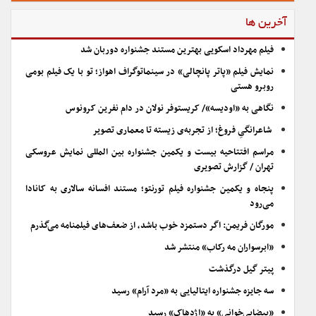
آخرین ها
فیلم مهرداد اسکویی بهترین مستند جشنواره دوربان شد
نمایش فیلم «پاتر پانچالی» در سینماتوگراف اهواز؛ تو با یک فیلم بومی
روبرو هستی
نگاهی به «اودیسه»/ کریستوفر نولان در دام نفرین کرونوس
شاعرانگیِ فروغ؛ از تجربه‌ی زیسته تا معماری تصویر
مراسم افتتاحیه بیست و یکمین جشنواره بین المللی نمایش عروسکی
تهران / گزارش تصویری
پنجاه و یکمین جشنواره فیلم تورنتو؛ مستند افسانه سالاری به کانادا
می‌رود
مورگان فریمن: اگر دستمزد خوب باشد، از ضعف‌های فیلمنامه می‌گذرم
«ابرسواران مه رکاب» منتشر شد
پیتر گیل درگذشت
سه جایزه جشنواره ایتالیایی به «مرد آرام» رسید
«بیضایی‌خوانی» به «اژدهاک» رسید