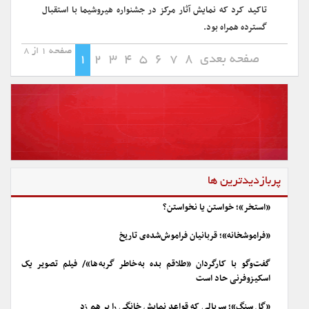
تاکید کرد که نمایش آثار مرکز در جشنواره هیروشیما با استقبال
گسترده همراه بود.
صفحه 1 از 8
صفحه بعدی
8
7
6
5
4
3
2
1
پربازدیدترین ها
«استخر»؛ خواستن یا نخواستن؟
«فراموشخانه»؛ قربانیان فراموش‌شده‌ی تاریخ
گفت‌وگو با کارگردان «طلاقم بده به خاطر گربه ها»/ فیلم تصویر یک
اسکیزوفرنی حاد است
«گل سنگ»؛ سریالی که قواعد نمایش خانگی را بر هم زد