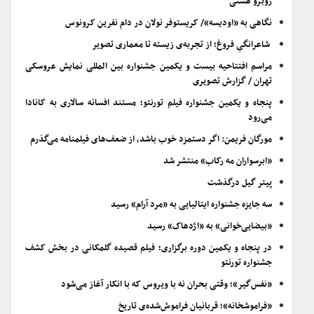
روبرو هستی
نگاهی به «اودیسه»/ کریستوفر نولان در دام نفرین کرونوس
شاعرانگیِ فروغ؛ از تجربه‌ی زیسته تا معماری تصویر
مراسم افتتاحیه بیست و یکمین جشنواره بین المللی نمایش عروسکی
تهران / گزارش تصویری
پنجاه و یکمین جشنواره فیلم تورنتو؛ مستند افسانه سالاری به کانادا
می‌رود
مورگان فریمن: اگر دستمزد خوب باشد، از ضعف‌های فیلمنامه می‌گذرم
«ابرسواران مه رکاب» منتشر شد
پیتر گیل درگذشت
سه جایزه جشنواره ایتالیایی به «مرد آرام» رسید
«بیضایی‌خوانی» به «اژدهاک» رسید
در پنجاه و یکمین دوره برگزاری؛ فیلم قصیده گلمکانی در بخش کشف
جشنواره تورنتو
«نفس‌گیر»؛ وقتی بحران نه با ویروس که با انکار آغاز می‌شود
«فراموشخانه»؛ قربانیان فراموش‌شده‌ی تاریخ