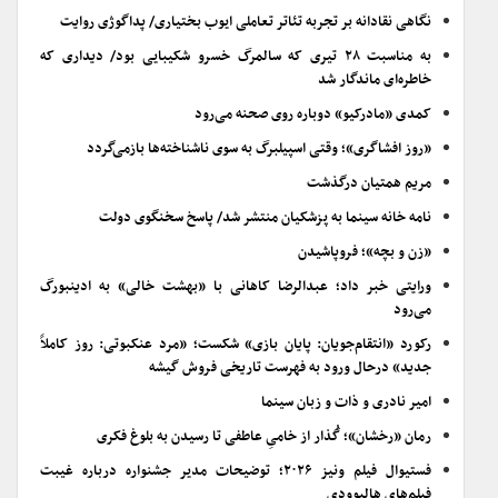
نگاهی نقادانه بر تجربه تئاتر تعاملی ایوب بختیاری/ پداگوژی روایت
به مناسبت ۲۸ تیری که سالمرگ خسرو شکیبایی بود/ دیداری که
خاطره‌ای ماندگار شد
کمدی «مادرکیو» دوباره روی صحنه می‌رود
«روز افشاگری»؛ وقتی اسپیلبرگ به سوی ناشناخته‌ها بازمی‌گردد
مریم همتیان درگذشت
نامه خانه سینما به پزشکیان منتشر شد/ پاسخ سخنگوی دولت
«زن و بچه»؛ فروپاشیدن
ورایتی خبر داد؛ عبدالرضا کاهانی با «بهشت خالی» به ادینبورگ
می‌رود
رکورد «انتقام‌جویان: پایان بازی» شکست؛ «مرد عنکبوتی: روز کاملاً
جدید» درحال ورود به فهرست تاریخی فروش گیشه
امیر نادری و ذات و زبان سینما
رمان «رخشان»؛ گُذار از خامیِ عاطفی تا رسیدن به بلوغ فکری
فستیوال فیلم ونیز ۲۰۲۶؛ توضیحات مدیر جشنواره درباره غیبت
فیلم‌های هالیوودی