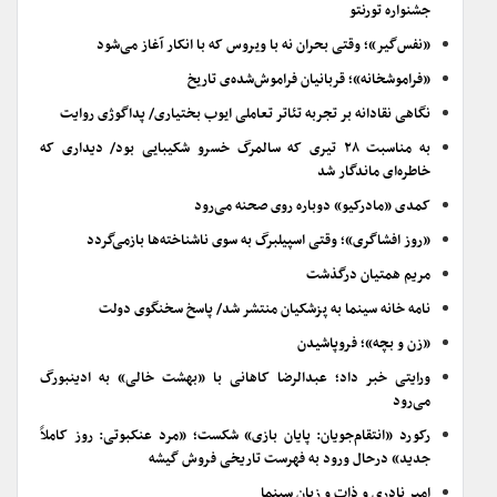
جشنواره تورنتو
«نفس‌گیر»؛ وقتی بحران نه با ویروس که با انکار آغاز می‌شود
«فراموشخانه»؛ قربانیان فراموش‌شده‌ی تاریخ
نگاهی نقادانه بر تجربه تئاتر تعاملی ایوب بختیاری/ پداگوژی روایت
به مناسبت ۲۸ تیری که سالمرگ خسرو شکیبایی بود/ دیداری که
خاطره‌ای ماندگار شد
کمدی «مادرکیو» دوباره روی صحنه می‌رود
«روز افشاگری»؛ وقتی اسپیلبرگ به سوی ناشناخته‌ها بازمی‌گردد
مریم همتیان درگذشت
نامه خانه سینما به پزشکیان منتشر شد/ پاسخ سخنگوی دولت
«زن و بچه»؛ فروپاشیدن
ورایتی خبر داد؛ عبدالرضا کاهانی با «بهشت خالی» به ادینبورگ
می‌رود
رکورد «انتقام‌جویان: پایان بازی» شکست؛ «مرد عنکبوتی: روز کاملاً
جدید» درحال ورود به فهرست تاریخی فروش گیشه
امیر نادری و ذات و زبان سینما