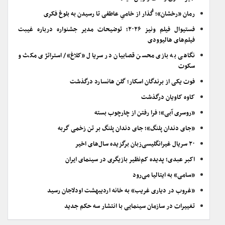
رمان «رخشان»؛ گُذار از خامیِ عاطفی تا رسیدن به بلوغ فکری
فستیوال فیلم ونیز ۲۰۲۶؛ توضیحات مدیر جشنواره درباره غیبت
فیلم‌های هالیوودی
نگاهی به بازی محسن قصابیان در سریال «کلاغ»/ استراتژی مکث و
سکوت
فوت یکی از برندگان اسکار؛ گلن هانسارد درگذشت
کاوه کاویان درگذشت
«روسری آبی»؛ فرا رفتن از چارچوب بسته
«جای دندان پلنگ»؛ جای دندان پلنگ بر تن زخمی گربه
۲۰ سریال غیرانگلیسی‌زبان برگزیده سال‌های اخیر
اکبر عبدی؛ پدیده کم‌نظیر بازیگری در سینمای ایران
«سامی» به ایتالیا می‌رود
«غروب در دیاری غریب» به خانه اردیبهشت اودلاجان رسید
تغییرات در سازمان سینمایی با انتشار سه حکم جدید