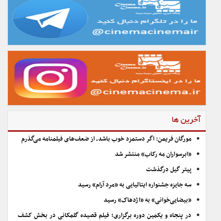
آخرین ها
مورگان فریمن: اگر دستمزد خوب باشد، از ضعف‌های فیلمنامه می‌گذرم
«ابرسواران مه رکاب» منتشر شد
پیتر گیل درگذشت
سه جایزه جشنواره ایتالیایی به «مرد آرام» رسید
«بیضایی‌خوانی» به «اژدهاک» رسید
در پنجاه و یکمین دوره برگزاری؛ فیلم قصیده گلمکانی در بخش کشف