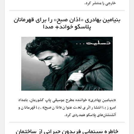
خارجی را منتشر کرد.
بنیامین بهادری «اذان صبح» را برای قهرمانان
پلاسکو خواند+ صدا
«بنیامین بهادری» خواننده مطرح موسیقی پاپ کشورمان، بامداد
امروز با انتشار اثری تحت عنوان «اذان صبح»، با قهرمانان و
آتشنشان‌های پلاسکو همدردی کرد.
خاطره سینمایی فریدون جیرانی از ساختمان