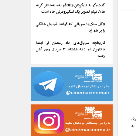
گفت‌وگو با کارگردان «طلاقم بده به خاطر گربه
ها»/ فیلم تصویر یک اسکیزوفرنی حاد است
«گل سنگ»؛ سریالی که قواعد نمایش خانگی
را بر هم زد
تاریخچه سریال‌های ماه رمضان از ابتدا
تاکنون/ در دهه هشتاد ۴۰ سریال روی آنتن
رفت
د،
به