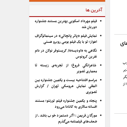
آخرین ها
فیلم مهرداد اسکویی بهترین مستند جشنواره
دوربان شد
نمایش فیلم «پاتر پانچالی» در سینماتوگراف
اهواز؛ تو با یک فیلم بومی روبرو هستی
ای
نگاهی به «اودیسه»/ کریستوفر نولان در دام
نفرین کرونوس
وب
شاعرانگیِ فروغ؛ از تجربه‌ی زیسته تا
یر
معماری تصویر
گر
مراسم افتتاحیه بیست و یکمین جشنواره بین
از
المللی نمایش عروسکی تهران / گزارش
تصویری
پنجاه و یکمین جشنواره فیلم تورنتو؛ مستند
افسانه سالاری به کانادا می‌رود
مورگان فریمن: اگر دستمزد خوب باشد، از
ضعف‌های فیلمنامه می‌گذرم