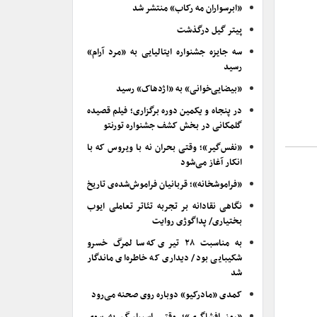
«ابرسواران مه رکاب» منتشر شد
پیتر گیل درگذشت
سه جایزه جشنواره ایتالیایی به «مرد آرام»
رسید
«بیضایی‌خوانی» به «اژدهاک» رسید
در پنجاه و یکمین دوره برگزاری؛ فیلم قصیده
گلمکانی در بخش کشف جشنواره تورنتو
«نفس‌گیر»؛ وقتی بحران نه با ویروس که با
انکار آغاز می‌شود
«فراموشخانه»؛ قربانیان فراموش‌شده‌ی تاریخ
نگاهی نقادانه بر تجربه تئاتر تعاملی ایوب
بختیاری/ پداگوژی روایت
به مناسبت ۲۸ تیری که سالمرگ خسرو
شکیبایی بود/ دیداری که خاطره‌ای ماندگار
شد
کمدی «مادرکیو» دوباره روی صحنه می‌رود