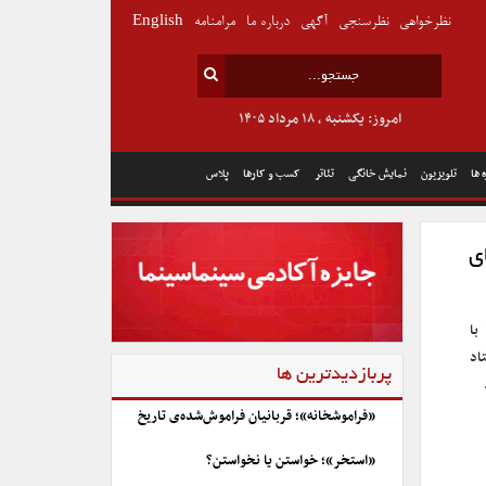
نظرخواهی
نظرسنجی
آگهی
درباره ما
مرامنامه
English
امروز: یکشنبه , ۱۸ مرداد ۱۴۰۵
 ها
تلویزیون
نمایش خانگی
تئاتر
کسب و کارها
پلاس
ی
مراسم یادبود زنده‌یاد بی‌تا فرهی، بازیگر سینما و تلویزیون سه‌شنبه ۱۲ دی ۱۴۰۲ با
اد
پربازدیدترین ها
«فراموشخانه»؛ قربانیان فراموش‌شده‌ی تاریخ
«استخر»؛ خواستن یا نخواستن؟