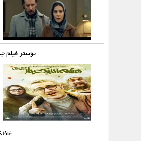
پوستر فیلم ج
غافلگ