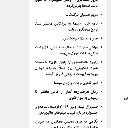
«روز افشاگری»؛ وقتی اسپیلبرگ به سوی
ناشناخته‌ها بازمی‌گردد
مریم همتیان درگذشت
نامه خانه سینما به پزشکیان منتشر شد/
پاسخ سخنگوی دولت
«زن و بچه»؛ فروپاشیدن
ورایتی خبر داد؛ عبدالرضا کاهانی با «بهشت
خالی» به ادینبورگ می‌رود
رکورد «انتقام‌جویان: پایان بازی» شکست؛
«مرد عنکبوتی: روز کاملاً جدید» درحال
ورود به فهرست تاریخی فروش گیشه
امیر نادری و ذات و زبان سینما
رمان «رخشان»؛ گُذار از خامیِ عاطفی تا
رسیدن به بلوغ فکری
ده
فستیوال فیلم ونیز ۲۰۲۶؛ توضیحات مدیر
جشنواره درباره غیبت فیلم‌های هالیوودی
نگاهی به بازی محسن قصابیان در سریال
«کلاغ»/ استراتژی مکث و سکوت