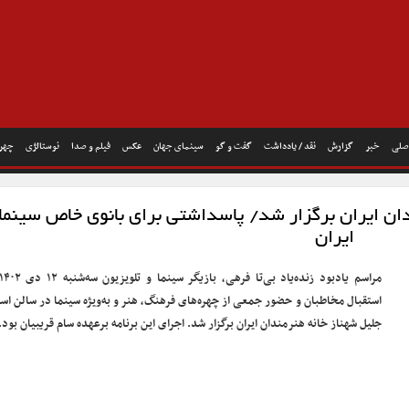
صلی
خبر
گزارش
نقد / یادداشت
گفت و گو
سینمای جهان
عکس
فیلم و صدا
نوستالژی
چهره
ندان ایران برگزار شد/ پاسداشتی برای بانوی خاص سینما
ایران
استقبال مخاطبان و حضور جمعی از چهره‌های فرهنگ، هنر و به‌ویژه سینما در سالن است
جلیل شهناز خانه هنرمندان ایران برگزار شد. اجرای این برنامه برعهده سام قریبیان بود.