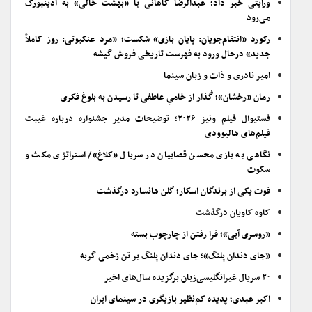
ورایتی خبر داد؛ عبدالرضا کاهانی با «بهشت خالی» به ادینبورگ
می‌رود
رکورد «انتقام‌جویان: پایان بازی» شکست؛ «مرد عنکبوتی: روز کاملاً
جدید» درحال ورود به فهرست تاریخی فروش گیشه
امیر نادری و ذات و زبان سینما
رمان «رخشان»؛ گُذار از خامیِ عاطفی تا رسیدن به بلوغ فکری
فستیوال فیلم ونیز ۲۰۲۶؛ توضیحات مدیر جشنواره درباره غیبت
فیلم‌های هالیوودی
نگاهی به بازی محسن قصابیان در سریال «کلاغ»/ استراتژی مکث و
سکوت
فوت یکی از برندگان اسکار؛ گلن هانسارد درگذشت
کاوه کاویان درگذشت
«روسری آبی»؛ فرا رفتن از چارچوب بسته
«جای دندان پلنگ»؛ جای دندان پلنگ بر تن زخمی گربه
۲۰ سریال غیرانگلیسی‌زبان برگزیده سال‌های اخیر
اکبر عبدی؛ پدیده کم‌نظیر بازیگری در سینمای ایران