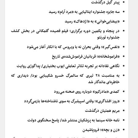
پیتر گیل درگذشت
سه جایزه جشنواره ایتالیایی به «مرد آرام» رسید
«بیضایی‌خوانی» به «اژدهاک» رسید
در پنجاه و یکمین دوره برگزاری؛ فیلم قصیده گلمکانی در بخش کشف
جشنواره تورنتو
«نفس‌گیر»؛ وقتی بحران نه با ویروس که با انکار آغاز می‌شود
«فراموشخانه»؛ قربانیان فراموش‌شده‌ی تاریخ
نگاهی نقادانه بر تجربه تئاتر تعاملی ایوب بختیاری/ پداگوژی روایت
به مناسبت ۲۸ تیری که سالمرگ خسرو شکیبایی بود/ دیداری که
خاطره‌ای ماندگار شد
کمدی «مادرکیو» دوباره روی صحنه می‌رود
«روز افشاگری»؛ وقتی اسپیلبرگ به سوی ناشناخته‌ها بازمی‌گردد
مریم همتیان درگذشت
نامه خانه سینما به پزشکیان منتشر شد/ پاسخ سخنگوی دولت
«زن و بچه»؛ فروپاشیدن